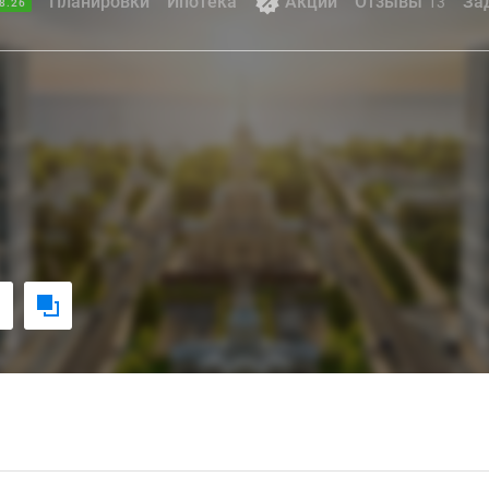
Планировки
Ипотека
Акции
Отзывы
За
13
8.26