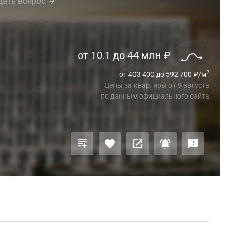
дать вопрос
от 10.1 до 44 млн
₽
2
от 403 400 до 592 700
₽
/м
Цены за квартиры
от
9 августа
по данным официального сайта