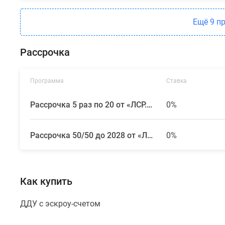
благодаря
чему
Ещё 9 п
дорога
до
Рассрочка
аэропорта
Пулково
и
Программа
Ставка
Балтийского
Рассрочка 5 раз по 20 от «ЛСР. Недвижимость — Северо-Запад»
0%
вокзала
занимает
менее
Рассрочка 50/50 до 2028 от «ЛСР. Недвижимость — Северо-Запад»
0%
30
минут.
В
Как купить
парадных
с
ДДУ с эскроу-счетом
авторским