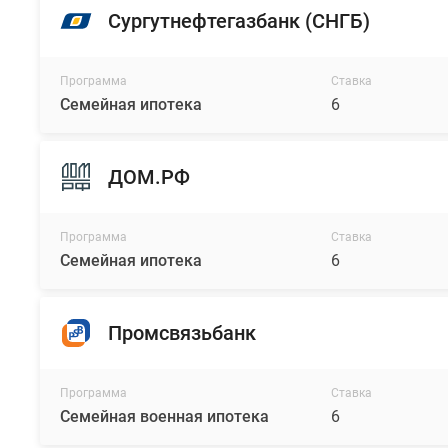
Оттуда
Сургутнефтегазбанк (СНГБ)
до
центра
города
Программа
Ставка
Семейная ипотека
6
можно
доехать
всего
ДОМ.РФ
за
10
минут.
Программа
Ставка
Выезд
Семейная ипотека
6
на
ЗСД
находится
Промсвязьбанк
в
5
минутах
Программа
Ставка
Семейная военная ипотека
6
на
авто,