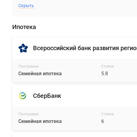
магистралям
Скрыть
и
станциям
метро.
Ипотека
До
станций
метро
Всероссийский банк развития регио
«Приморская»
и
«Горный
Программа
Ставка
Семейная ипотека
5.8
институт»
—
около
СберБанк
20
минут
на
Программа
Ставка
машине
Семейная ипотека
6
или
автобусе.