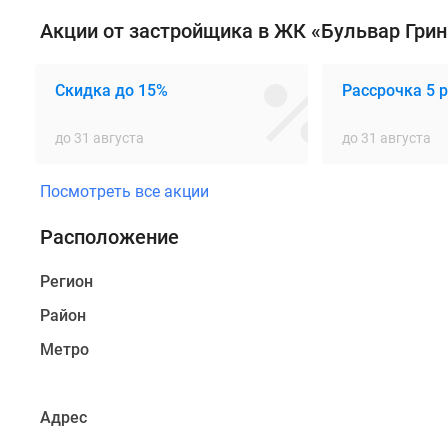
залива,
Акции от застройщика в ЖК «Бульвар Грин
в
локации
с
Скидка до 15%
Рассрочка 5 р
уже
сложившейся
до 31 августа
до 31 августа
инфраструктурой.
Район
Посмотреть все акции
давно
освоен:
Расположение
рядом
работают
Регион
магазины,
Район
рестораны,
школы
Метро
и
детские
сады,
Адрес
поэтому