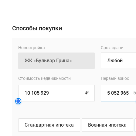
для
решения
повседневных
вопросов
Способы покупки
не
придется
Новостройка
Срок сдачи
добираться
долго.
У
ЖК
Стоимость недвижимости
Первый взнос
хорошая
транспортная
₽
5
доступность,
благодаря
близости
к
Стандартная ипотека
Военная ипотека
крупным