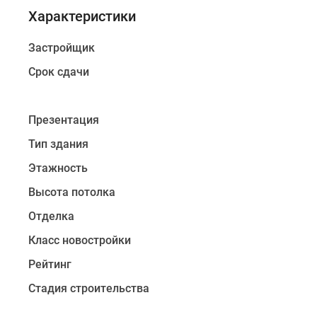
неоклассическим
Характеристики
дизайном
нет
Застройщик
порогов
и
Срок сдачи
лестниц,
поэтому
они
Презентация
удобны
Тип здания
для
Этажность
гостей
и
Высота потолка
жителей
Отделка
разных
возрастов.
Класс новостройки
В
Рейтинг
отделке
Стадия строительства
входных
групп