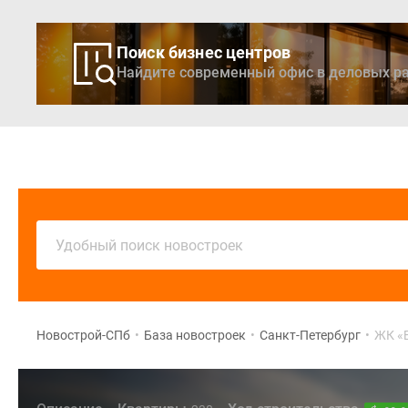
Поиск бизнес центров
Найдите современный офис в деловых ра
Новостройки
Кварти
Удобный поиск новостроек
Новострой-СПб
•
База новостроек
•
Санкт-Петербург
•
ЖК «