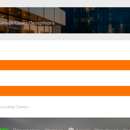
йонах Санкт-Петербурга
ры
Дома и коттеджи
Ипотека
Медиа
Консультация
Бульвар Грина»