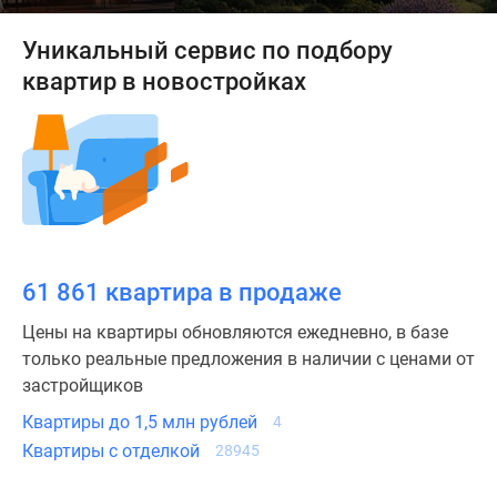
карте
Эксперты
Уникальный сервис по подбору
и
квартир в новостройках
авторы
Машино-
места
Специальные
предложения
Апартаменты
Новостройки
на
61 861 квартира в продаже
карте
Цены на квартиры обновляются ежедневно, в базе
4-
только реальные предложения в наличии с ценами от
комнатные
застройщиков
и
более
Квартиры до 1,5 млн рублей
4
Готовые
Квартиры с отделкой
28945
новостройки