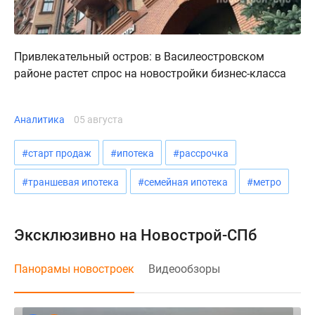
Привлекательный остров: в Василеостровском
районе растет спрос на новостройки бизнес-класса
Аналитика
05 августа
#старт продаж
#ипотека
#рассрочка
#траншевая ипотека
#семейная ипотека
#метро
Эксклюзивно на Новострой-СПб
Панорамы новостроек
Видеообзоры