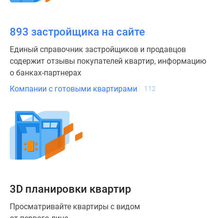
застройщиком
Мнение
эксперта
893 застройщика на сайте
Студии
Единый справочник застройщиков и продавцов
Ипотечный
содержит отзывы покупателей квартир, информацию
калькулятор
о банках-партнерах
Новости
недвижимости
Компании с готовыми квартирами
112
Новостройки
Ленинградской
области
ИТ-
ипотека
Квартиры
со
скидками
3D планировки квартир
до
25%
Просматривайте квартиры с видом
Новостройки