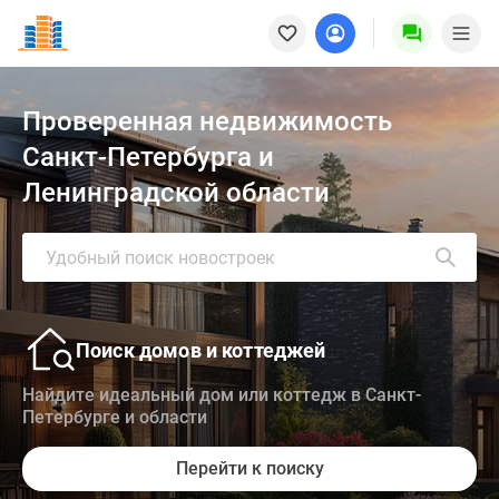
Новостройки
Квартиры
Ипотека
Медиа
Проверенная недвижимость
О
проекте
Санкт-Петербурга и
Контакты
Ленинградской области
Реклама
на
сайте
Удобный поиск новостроек
Vk
Дзен
Продавцы
Поиск домов и коттеджей
и
застройщики
Найдите идеальный дом или коттедж в Санкт-
Коммерческие
Петербурге и области
помещения
Квартиры
Перейти к поиску
на