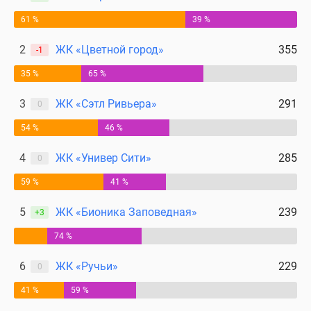
61 %
39 %
2
ЖК «Цветной город»
355
-1
35 %
65 %
3
ЖК «Сэтл Ривьера»
291
0
54 %
46 %
4
ЖК «Универ Сити»
285
0
59 %
41 %
5
ЖК «Бионика Заповедная»
239
+3
74 %
6
ЖК «Ручьи»
229
0
41 %
59 %