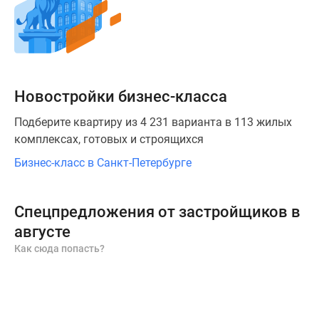
Готовые
коттеджные
поселки
Строящиеся
коттеджные
поселки
Новостройки бизнес-класса
Коттеджные
поселки
Подберите квартиру из 4 231 варианта в 113 жилых
у
комплексах, готовых и строящихся
леса
Бизнес-класс в Санкт-Петербурге
Коттеджные
поселки
у
Спецпредложения от застройщиков в
водоема
августе
Коттеджные
Как сюда попасть?
поселки
в
ипотеку
Бизнес-