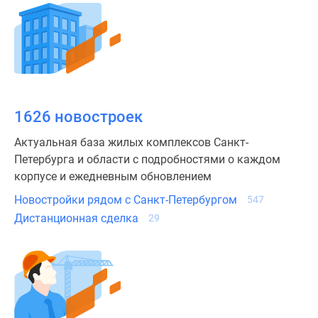
3-
комнатные
Военная
ипотека
Покупателю
Новостройки
Санкт-
1626 новостроек
Петербурга
Видеообзор
Актуальная база жилых комплексов Санкт-
новостроек
Петербурга и области с подробностями о каждом
Семейная
корпусе и ежедневным обновлением
ипотека
Новостройки рядом с Санкт-Петербургом
547
Аналитика
Дистанционная сделка
29
рынка
Панорамы
новостроек
1-
комнатные
Субсидированная