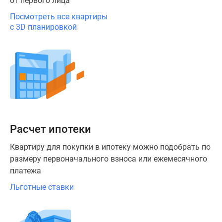
от первого лица
премиум-
Посмотреть все квартиры
класса
с 3D планировкой
Новостройки
бизнес-
класса
Дома
и
коттеджи
Коттеджные
поселки
Расчет ипотеки
в
Санкт-
Квартиру для покупки в ипотеку можно подобрать по
Петербурге
размеру первоначального взноса или ежемесячного
Коттеджные
платежа
поселки
Льготные ставки
в
Ленинградской
обл