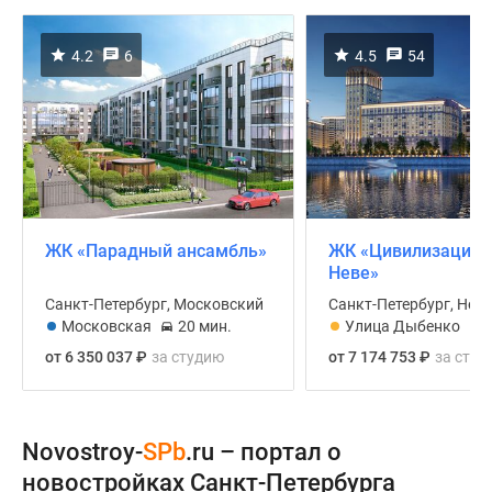
4.2
6
4.5
54
ЖК «Парадный ансамбль»
ЖК «Цивилизация 
Неве»
Санкт-Петербург, Московский
Санкт-Петербург, Нев
Московская
20 мин.
Улица Дыбенко
от 6 350 037
₽
за cтудию
от 7 174 753
₽
за cтуд
Novostroy-
SPb
.ru – портал о
новостройках Санкт-Петербурга