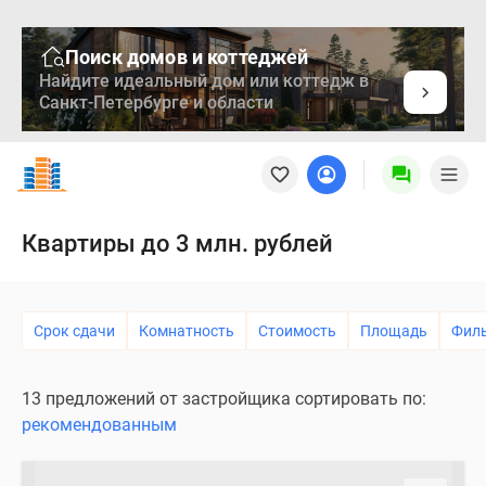
Поиск домов и коттеджей
Найдите идеальный дом или коттедж в
Санкт-Петербурге и области
Новостройки
Квартиры
Ипотека
Медиа
Квартиры до 3 млн. рублей
О
проекте
Контакты
Срок сдачи
Комнатность
Стоимость
Площадь
Фил
Реклама
на
сайте
13 предложений от застройщика сортировать по:
Vk
рекомендованным
Дзен
Продавцы