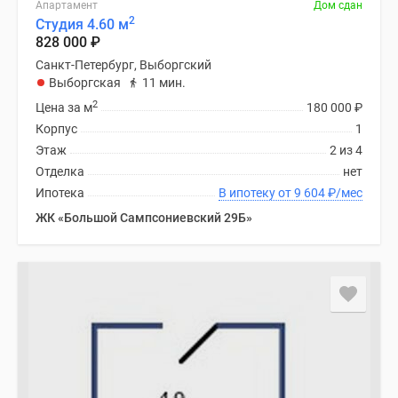
Апартамент
Дом сдан
Панорамы
2
Студия 4.60 м
новостроек
828 000
₽
1-
Санкт-Петербург, Выборгский
комнатные
Выборгская
11 мин.
Субсидированная
2
Цена за м
180 000
₽
застройщиком
Корпус
1
Мнение
Этаж
2 из 4
эксперта
Отделка
нет
Студии
Ипотека
В ипотеку от 9 604
₽
/мес
Ипотечный
ЖК «Большой Сампсониевский 29Б»
калькулятор
Новости
недвижимости
Новостройки
Ленинградской
области
ИТ-
ипотека