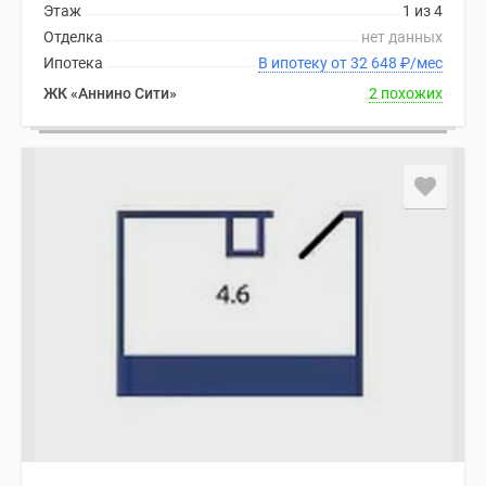
Этаж
1 из 4
комнатные
Отделка
нет данных
и
Ипотека
В ипотеку от 32 648
₽
/мес
более
Готовые
ЖК «Аннино Сити»
2 похожих
новостройки
3-
комнатные
Военная
ипотека
Покупателю
Новостройки
Санкт-
Петербурга
Видеообзор
новостроек
Семейная
ипотека
Аналитика
рынка