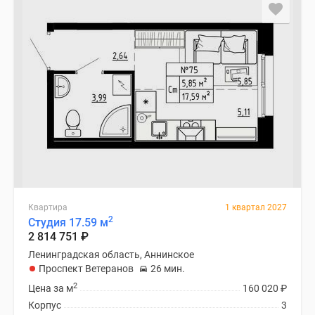
и
застройщики
Коммерческие
помещения
Квартиры
на
карте
Эксперты
и
авторы
Машино-
места
Специальные
Квартира
1 квартал 2027
2
Студия 17.59 м
предложения
2 814 751
₽
Апартаменты
Ленинградская область, Аннинское
Новостройки
Проспект Ветеранов
26 мин.
на
2
Цена за м
160 020
₽
карте
Корпус
3
4-