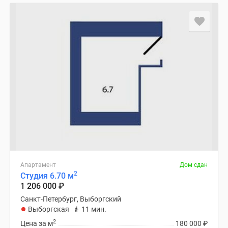
Коттеджные
поселки
в
Ленинградской
обл
Готовые
коттеджные
поселки
Строящиеся
коттеджные
поселки
Коттеджные
поселки
у
Апартамент
Дом сдан
2
Студия 6.70 м
леса
1 206 000
₽
Коттеджные
Санкт-Петербург, Выборгский
поселки
Выборгская
11 мин.
у
2
Цена за м
180 000
₽
водоема