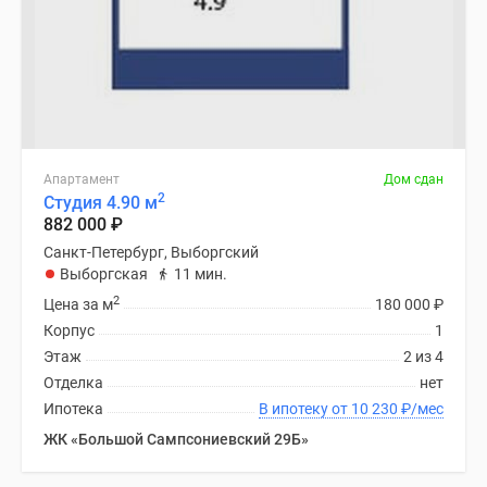
Квартиры
со
скидками
до
25%
Новостройки
премиум-
Апартамент
Дом сдан
класса
2
Студия 4.90 м
Новостройки
882 000
₽
бизнес-
Санкт-Петербург, Выборгский
класса
Выборгская
11 мин.
Дома
2
Цена за м
180 000
₽
и
Корпус
1
коттеджи
Этаж
2 из 4
Коттеджные
Отделка
нет
поселки
Ипотека
В ипотеку от 10 230
₽
/мес
в
ЖК «Большой Сампсониевский 29Б»
Санкт-
Петербурге