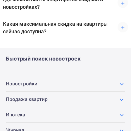
комнатные
новостройках?
и
более
Какая максимальная скидка на квартиры
Готовые
сейчас доступна?
новостройки
3-
комнатные
Военная
Быстрый поиск новостроек
ипотека
Покупателю
Новостройки
Санкт-
Новостройки
Петербурга
Видеообзор
Продажа квартир
новостроек
Семейная
Ипотека
ипотека
Аналитика
Журнал
рынка