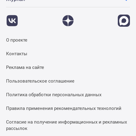
Панорамы
новостроек
1-
комнатные
Субсидированная
О проекте
застройщиком
Мнение
Контакты
эксперта
Студии
Реклама на сайте
Ипотечный
калькулятор
Пользовательское соглашение
Новости
недвижимости
Политика обработки персональных данных
Новостройки
Ленинградской
Правила применения рекомендательных технологий
области
Согласие на получение информационных и рекламных
ИТ-
рассылок
ипотека