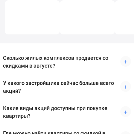
и
застройщики
Коммерческие
помещения
Квартиры
на
карте
Эксперты
Сколько жилых комплексов продается со
и
скидками в августе?
авторы
Машино-
места
У какого застройщика сейчас больше всего
Специальные
акций?
предложения
Апартаменты
Какие виды акций доступны при покупке
Новостройки
квартиры?
на
карте
4-
Где можно найти квартиры со скидкой в