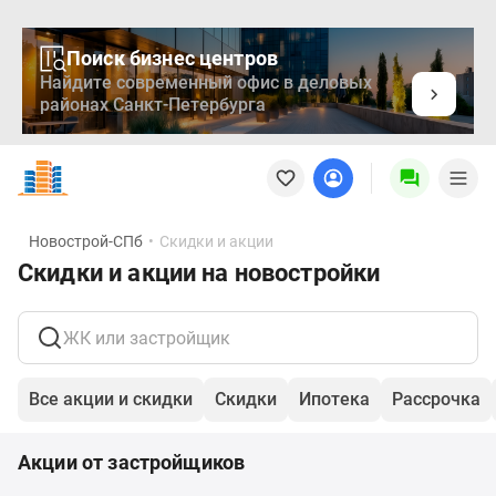
Поиск бизнес центров
Найдите современный офис в деловых
районах Санкт-Петербурга
Новостройки
Квартиры
Ипотека
Медиа
Новострой-СПб
•
Скидки и акции
О
Скидки и акции на новостройки
проекте
Контакты
Реклама
на
сайте
Все акции и скидки
Скидки
Ипотека
Рассрочка
Vk
Дзен
Акции от застройщиков
Продавцы