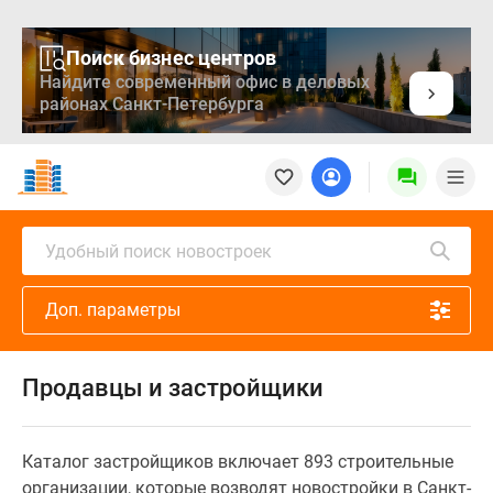
Поиск бизнес центров
Найдите современный офис в деловых
районах Санкт-Петербурга
Новостройки
Квартиры
Ипотека
Медиа
Удобный поиск новостроек
О
проекте
Доп. параметры
Контакты
Реклама
на
Продавцы и застройщики
сайте
Vk
Дзен
Каталог застройщиков включает 893 строительные
Продавцы
организации, которые возводят новостройки в Санкт-