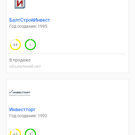
Коттеджные
поселки
БалтСтройИнвест
в
Год создания: 1995
ипотеку
Бизнес-
центры
3.9
1
Коттеджи
Траншевая
В продаже
ипотека
объявлений нет
Скидки
и
акции
Макс
Рассрочка
Инвестторг
Год создания: 1992
4.3
5