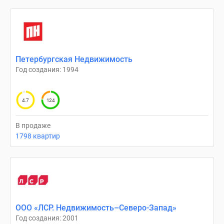
комнатные
и
более
Готовые
новостройки
Петербургская Недвижимость
3-
Год создания: 1994
комнатные
Военная
4.7
124
ипотека
Покупателю
В продаже
Новостройки
1798 квартир
Санкт-
Петербурга
Видеообзор
новостроек
Семейная
ипотека
ООО «ЛСР. Недвижимость–Северо-Запад»
Аналитика
Год создания: 2001
рынка