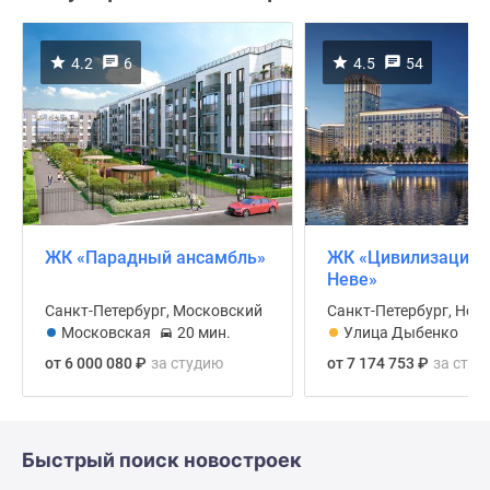
4.2
6
4.5
54
ЖК «Парадный ансамбль»
ЖК «Цивилизация 
Неве»
Санкт-Петербург, Московский
Санкт-Петербург, Нев
Московская
20 мин.
Улица Дыбенко
от 6 000 080
₽
за cтудию
от 7 174 753
₽
за cтуд
Быстрый поиск новостроек