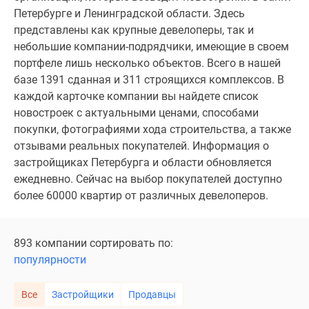
и
Петербурге и Ленинградской области. Здесь
застройщики
представлены как крупные девелоперы, так и
Коммерческие
небольшие компании-подрядчики, имеющие в своем
помещения
портфеле лишь несколько объектов. Всего в нашей
Квартиры
базе 1391 сданная и 311 строящихся комплексов. В
на
каждой карточке компании вы найдете список
карте
новостроек с актуальными ценами, способами
Эксперты
покупки, фотографиями хода строительства, а также
и
отзывами реальных покупателей. Информация о
авторы
застройщиках Петербурга и области обновляется
Машино-
ежедневно. Сейчас на выбор покупателей доступно
места
более 60000 квартир от различных девелоперов.
Специальные
предложения
Апартаменты
893 компании сортировать по:
Новостройки
популярности
на
карте
Все
Застройщики
Продавцы
4-