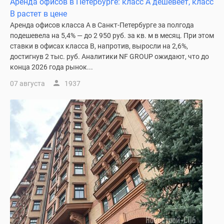
Аренда офисов в Петербурге: класс A дешевеет, класс
Панорамы
B растет в цене
новостроек
Аренда офисов класса А в Санкт-Петербурге за полгода
1-
подешевела на 5,4% — до 2 950 руб. за кв. м в месяц. При этом
комнатные
ставки в офисах класса В, напротив, выросли на 2,6%,
достигнув 2 тыс. руб. Аналитики NF GROUP ожидают, что до
Субсидированная
конца 2026 года рынок...
застройщиком
Мнение
07 августа
1937
эксперта
Студии
Ипотечный
калькулятор
Новости
недвижимости
Новостройки
Ленинградской
области
ИТ-
ипотека