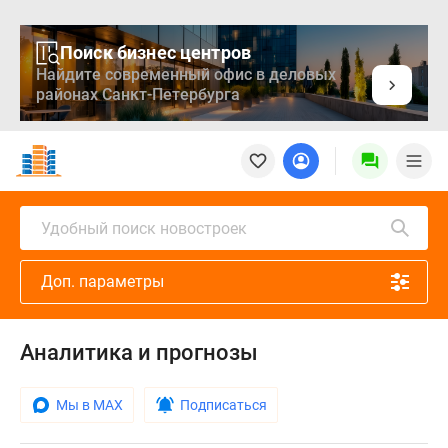
Поиск бизнес центров
Найдите современный офис в деловых
районах Санкт-Петербурга
Новостройки
Квартиры
Ипотека
Медиа
Удобный поиск новостроек
О
проекте
Доп. параметры
Контакты
Реклама
на
Аналитика и прогнозы
сайте
Vk
Дзен
Мы в MAX
Подписаться
Продавцы