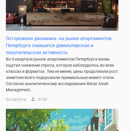
Коттеджные
поселки
в
Ленинградской
обл
Осторожная динамика: на рынке апартаментов
Готовые
Петербурга снижается девелоперская и
коттеджные
покупательская активность
поселки
Во II квартале рынок апартаментов Петербурга вновь
Строящиеся
ощутил снижение спроса, которое наблюдалось во всех
коттеджные
классах и форматах. Тем не менее, цены продолжили рост:
поселки
заметнее всего подорожали премиальные инвест-отели.
Коттеджные
Согласно аналитическому исследованию Becar Asset
поселки
Management...
у
04 августа
5159
леса
Коттеджные
поселки
у
водоема