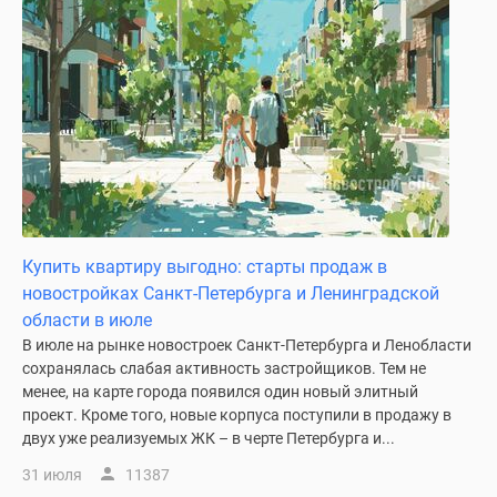
Коттеджные
поселки
в
ипотеку
Бизнес-
центры
Коттеджи
Траншевая
ипотека
Скидки
Купить квартиру выгодно: старты продаж в
и
новостройках Санкт-Петербурга и Ленинградской
акции
области в июле
Макс
В июле на рынке новостроек Санкт-Петербурга и Ленобласти
Рассрочка
сохранялась слабая активность застройщиков. Тем не
менее, на карте города появился один новый элитный
проект. Кроме того, новые корпуса поступили в продажу в
двух уже реализуемых ЖК – в черте Петербурга и...
31 июля
11387