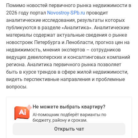
и
Помимо новостей первичного рынка недвижимости в
застройщики
2026 году портал
Novostroy-SPb.ru
проводит
Коммерческие
аналитические исследования, результаты которых
помещения
публикуются в разделе «Аналитика». Аналитические
Квартиры
материалы содержат актуальные сведения о рынке
на
новостроек Петербурга и Ленобласти, прогноз цен на
карте
недвижимость, мнения экспертов – сотрудников
Эксперты
ведущих девелоперских и консалтинговых компаний
и
региона. Аналитика первичного рынка позволяет
авторы
быть в курсе трендов в сфере жилой недвижимости,
Машино-
видеть перспективные направления и проблемные
места
вопросы.
Специальные
предложения
Апартаменты
Не можете выбрать квартиру?
Новостройки
AI-помощник подберёт варианты по
на
бюджету, району и срокам.
карте
Открыть чат
4-