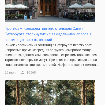
Прогноз – консервативный: отельеры Санкт-
Петербурга столкнулись с замедлением спроса в
гостиницах всех категорий
Рынок классических гостиниц в Петербурге переживает
непростые времена: средняя загрузка номерного фонда
снижается, однако компенсировать ее резким повышением
тарифов отельеры не могут. При этом к открытию до конца
года готовятся еще шесть отелей. На фоне высоких темпов...
29 июля
10568