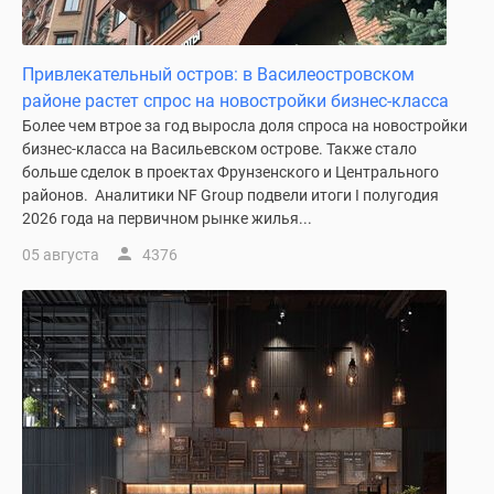
Квартиры
со
скидками
Привлекательный остров: в Василеостровском
до
районе растет спрос на новостройки бизнес-класса
25%
Более чем втрое за год выросла доля спроса на новостройки
Новостройки
бизнес-класса на Васильевском острове. Также стало
премиум-
больше сделок в проектах Фрунзенского и Центрального
класса
районов. Аналитики NF Group подвели итоги I полугодия
Новостройки
2026 года на первичном рынке жилья...
бизнес-
05 августа
4376
класса
Дома
и
коттеджи
Коттеджные
поселки
в
Санкт-
Петербурге