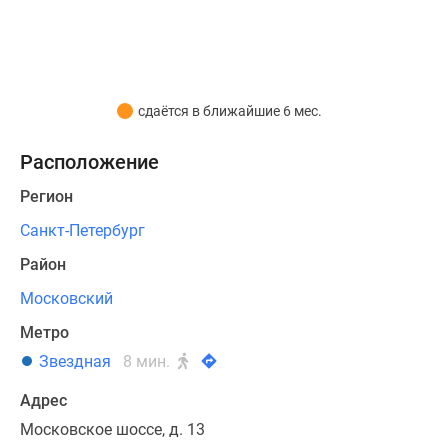
от
17
до
39
кв.м.
сдаётся в ближайшие 6 мес.
На
Расположение
первом
этаже
Регион
разместятся
Санкт-Петербург
номера
для
Район
маломобильных
Московский
посетителей.
Лоты
Метро
будут
Звездная
8 мин.
передаваться
покупателям
Адрес
с
Московское шоссе, д. 13