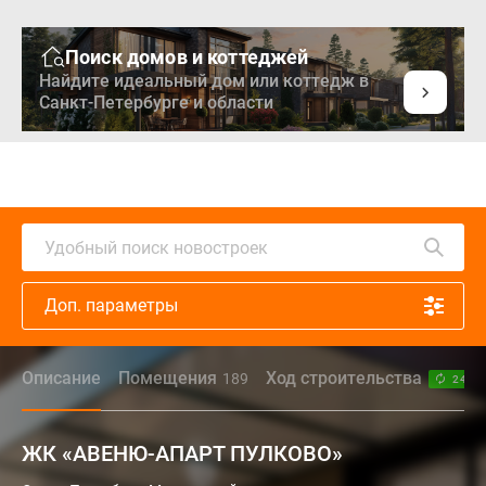
Поиск домов и коттеджей
Найдите идеальный дом или коттедж в
Санкт-Петербурге и области
Удобный поиск новостроек
Доп. параметры
Описание
Помещения
Ход строительства
189
24.0
ЖК «АВЕНЮ-АПАРТ ПУЛКОВО»