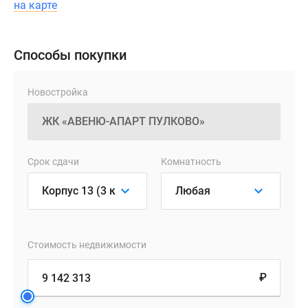
чистовой
на карте
отделкой,
за
дополнительную
Способы покупки
плату
можно
Новостройка
заказать
меблировку
помещений.
Приобрести
Срок сдачи
Комнатность
лоты
можно
как
за
предоплату,
Стоимость недвижимости
так
₽
и
с