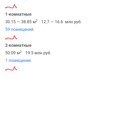
этажей.
Изначально
1-комнатные
проект
2
30.15 — 38.85 м
12.7 — 16.6 млн руб.
принадлежал
московскому
59 помещений
девелоперу
DVA
2-комнатные
Group,
2
50.09 м
19.5 млн руб.
далее
был
1 помещение
приобретен
компанией
Эталон.
Квартирография
объекта
предполагает
940
лотов