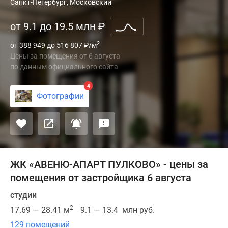
ЖК
Санкт-Петербург, Московский
«АВЕНЮ-
от 9.1 до 19.5 млн
₽
АПАРТ
ПУЛКОВО»
2
от 388 949 до 516 807
₽
/м
располагается
Цены за помещения
от
6 августа
в
по данным официального сайта
Московском
районе
4
Фотографии
и
будет
состоять
из
4
корпусов.
ЖК «АВЕНЮ-АПАРТ ПУЛКОВО» - цены за
Здания
помещения от застройщика 6 августа
будут
студии
иметь
2
по
17.69 — 28.41 м
9.1 — 13.4 млн руб.
16
129 помещений