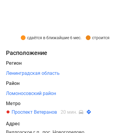
Входные
группы
в
домах
будут
оформлены
сдаётся в ближайшие 6 мес.
строится
в
спокойной
Расположение
цветовой
Регион
гамме,
а
Ленинградская область
их
Район
расположение
Ломоносовский район
на
уровне
Метро
тротуара
Проспект Ветеранов
20 мин.
обеспечит
удобство
Адрес
передвижения
Виллозское г.п., пос. Новогорелово