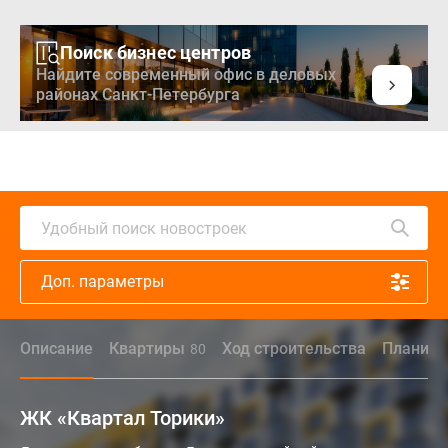
Поиск бизнес центров
Найдите современный офис в деловых
районах Санкт-Петербурга
Удобный поиск новостроек
Доп. параметры
Описание
Квартиры
Ход строительства
Планиро
80
ЖК «Квартал Торики»