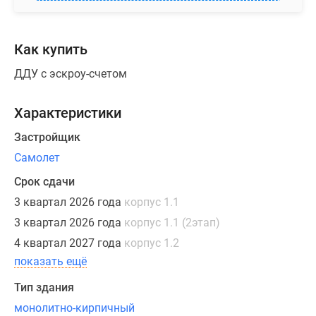
в
проекте
равна
Как купить
20.35
ДДУ с эскроу-счетом
кв.м.
Квартиры
Характеристики
сдаются
с
Застройщик
готовой
Самолет
отделкой
в
Срок сдачи
нейтральной
3 квартал 2026 года
корпус 1.1
цветовой
3 квартал 2026 года
корпус 1.1 (2этап)
гамме.
4 квартал 2027 года
корпус 1.2
показать ещё
Приобрести
квартиру
Тип здания
можно
монолитно-кирпичный
с