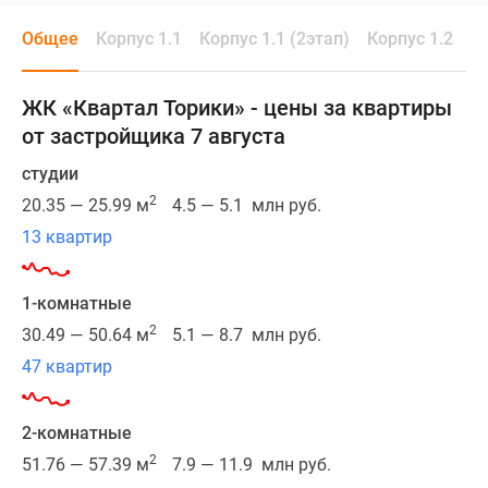
семейный
Общее
Корпус 1.1
Корпус 1.1 (2этап)
Корпус 1.2
Ко
ЖК,
состоит
из
ЖК «Квартал Торики» - цены за квартиры
нескольких
от застройщика 7 августа
многоквартирных
монолитно-
студии
кирпичных
2
20.35 — 25.99 м
4.5 — 5.1 млн руб.
корпусов
13 квартир
и
сопутствующих
объектов
1-комнатные
социальной
2
30.49 — 50.64 м
5.1 — 8.7 млн руб.
и
47 квартир
коммерческой
инфраструктуры.
2-комнатные
Современная
2
51.76 — 57.39 м
7.9 — 11.9 млн руб.
архитектура