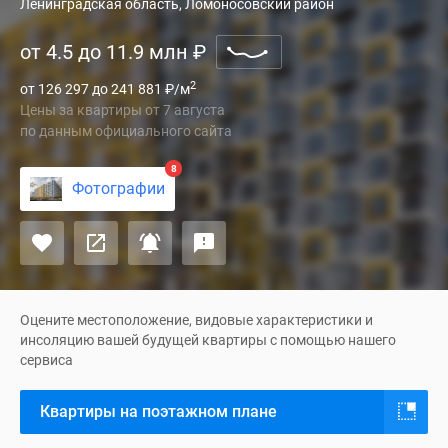
Жилой
Ленинградская область, Ломоносовский район
квартал
от 4.5 до 11.9 млн
₽
«Торики»
возводится
2
от 126 297 до 241 881
₽
/м
застройщиком
Цены за квартиры
от
7 августа
«Самолет»
по данным официального сайта
в
Ломоносовском
8
Фотографии
районе
Ленинградской
области.
Это
проект
комфорт-
Оцените местоположение, видовые характеристики и
класса,
инсоляцию вашей будущей квартиры с помощью нашего
сервиса
который
позиционируется
Квартиры на поэтажном плане
девелопером,
как