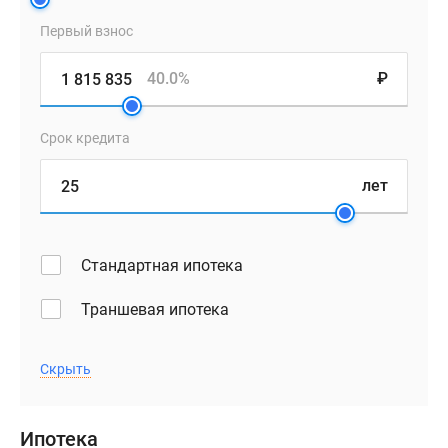
представлены
Первый взнос
квартиры
с
40.0%
₽
функциональными
планировками,
в
Срок кредита
том
числе,
лет
уютные
студии
и
Стандартная ипотека
просторные
трехкомнатные
Траншевая ипотека
лоты
«евроформата».
Скрыть
Некоторые
планировочные
решения
Ипотека