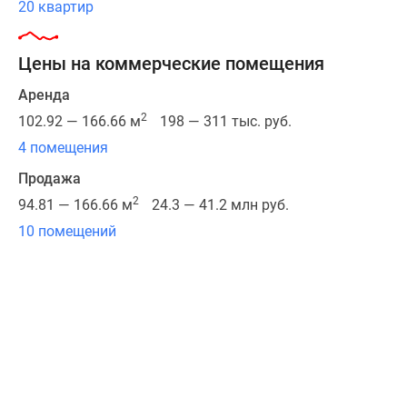
20 квартир
зданий,
дополненная
Цены на коммерческие помещения
стильной
и
Аренда
яркой
2
102.92 — 166.66 м
198 — 311 тыс. руб.
отделкой
4 помещения
фасадов,
гармонично
Продажа
вписана
2
94.81 — 166.66 м
24.3 — 41.2 млн руб.
в
10 помещений
окружение.
Высота
корпусов
в
проекте
составляет
14
этажей.