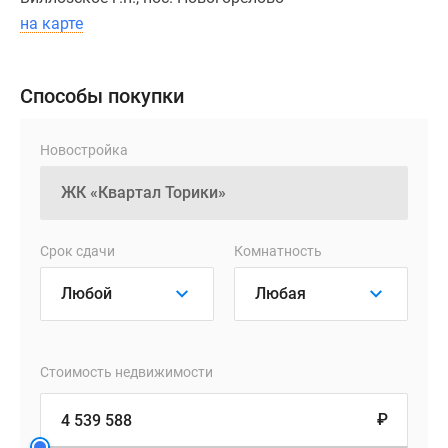
маломобильным
на карте
жителям
и
посетителям.
Способы покупки
Внутри
каждого
Новостройка
холла
предусмотрены
колясочные
и
зоны
Срок сдачи
Комнатность
для
хранения
самокатов
и
велосипедов.
Стоимость недвижимости
В
₽
корпусах