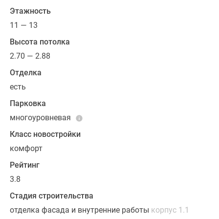
помощью
Этажность
ипотеки,
11 — 13
материнского
Высота потолка
капитала
2.70 — 2.88
или
за
Отделка
наличный
есть
расчет.
Парковка
многоуровневая
Класс новостройки
комфорт
Рейтинг
3.8
Стадия строительства
отделка фасада и внутренние работы
корпус 1.1