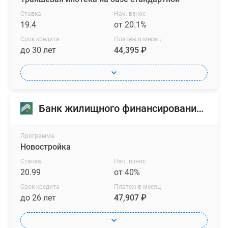
расположенных
Ставка
Нач. взнос
на
19.4
от 20.1%
верхних
Срок кредита
Платеж в месяц
этажах,
до 30 лет
44,395 ₽
достигает
2.88
м,
а
в
Банк жилищного финансирования (БЖФ)
остальных
лотах
Программа
высота
Новостройка
потолков
Ставка
Нач. взнос
равна
20.99
от 40%
2.7
м.
Срок кредита
Платеж в месяц
до 26 лет
47,907 ₽
Минимальная
площадь
лота