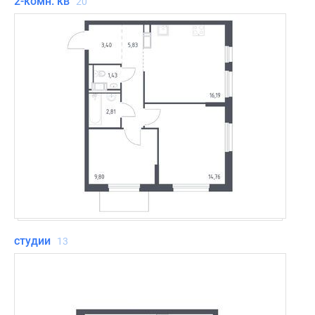
2-комн. кв
20
студии
13