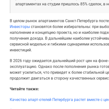
апартаментах на студии пришлось 85% сделок, в н
Коттеджные
поселки
в
Санкт-
В целом рынок апартаментов Санкт-Петербурга посте
Петербурге
Инвесторы
становятся более избирательны: при выб
Коттеджные
наполнение и концепцию проекта, но и наиболее под
поселки
в
получения дохода. В дальнейшем наиболее устойчив
Ленинградской
сервисной моделью и гибкими сценариями использов
обл
инвестиций.
Готовые
коттеджные
В 2026 году ожидается дальнейший рост цен на фоне
поселки
эксплуатацию. Однако после пополнения рынка гот
Строящиеся
коттеджные
может усилиться, что приведет к более стабильной 
поселки
продолжит двигаться в сторону качественных серви
Коттеджные
поселки
Читайте также:
у
леса
Качество апарт-отелей Петербурга растет вместе с це
Коттеджные
поселки