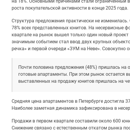
на 18%. Основными причинами стали ограниченный в
комнатные
роста покупательской активности в конце 2025 года.
Военная
ипотека
Структура предложения практически не изменилась
Покупателю
Новостройки
78% всех представленных юнитов. На несервисные ф
Санкт-
квартале на рынок вышел только один новый проект 
Петербурга
значимым событием стал ввод двух крупных объект
Видеообзор
речка» и первой очереди «ЗУМ на Неве». Совокупно о
новостроек
Семейная
ипотека
Почти половина предложения (48%) пришлась на об
Аналитика
рынка
готовые апартаменты. При этом рынок остается 
Панорамы
выставленных на продажу юнитов пришлась на ч
новостроек
1-
комнатные
Средняя цена апартаментов в Петербурге достигла 371
Субсидированная
Наиболее заметная динамика зафиксирована в несерв
застройщиком
Мнение
эксперта
Продажи в первом квартале составили около 600 юнито
Студии
Снижение связано с естественным откатом рынка пос