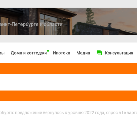
анкт-Петербурге и области
ры
Дома и коттеджи
Ипотека
Медиа
Консультация
урга: предложение вернулось к уровню 2022 года, спрос в I кварта