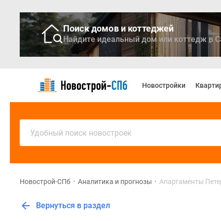
Поиск домов и коттеджей
Найдите идеальный дом или коттедж в С
Новостройки
Квартиры
Новостройки
Кварти
Ипотека
Медиа
О
проекте
Контакты
Удобный поиск новостроек
Реклама
на
сайте
Vk
Дзен
Новострой-СПб
•
Аналитика и прогнозы
•
Апартаменты Петерб
Продавцы
и
Вернуться в раздел
застройщики