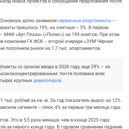
ыход новых проектов и сокращение предложения после
. Основную долю занимали
сервисные апартаменты
–
орматы пришлось 19%, на элитные – 3%. В первом
– МФК «Арт Плаза» («Полис») на 199 юнитов. При этом
ов компании ГК ФСК – второй очереди «ЗУМ Чёрная
ни пополнили рынок на 1,7 тыс. апартаментов.
ъекты со сроком ввода в 2026 году, еще 29% – на
высококонцентрированным: почти половина всех
етырех крупных
девелоперов
.
 тыс. рублей за кв. м. За год показатель вырос на 12%.
исном сегменте – плюс 4% за первые три месяца года.
в. Это в 5,5 раза меньше, чем в конце 2025 года.
ле активного конца года. В годовом сравнении падение