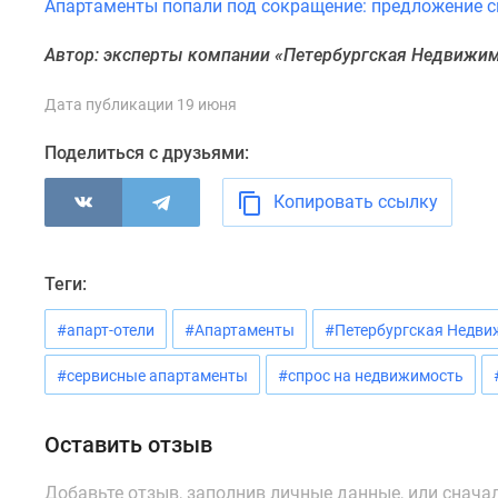
Апартаменты попали под сокращение: предложение сн
у
водоема
Коттеджные
Автор: эксперты компании «Петербургская Недвижи
поселки
в
Дата публикации 19 июня
ипотеку
Бизнес-
Поделиться с друзьями:
центры
Коттеджи
Копировать ссылку
Траншевая
ипотека
Скидки
и
Теги:
акции
Макс
#апарт-отели
#Апартаменты
#Петербургская Недви
Рассрочка
#сервисные апартаменты
#спрос на недвижимость
Оставить отзыв
Добавьте отзыв, заполнив личные данные, или снача