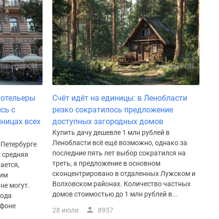
 отельеры
Счёт идёт на единицы: в Ленобласти
сь с
резко сократилось предложение
иницах всех
доступных загородных домов
Купить дачу дешевле 1 млн рублей в
Ленобласти всё ещё возможно, однако за
 Петербурге
последние пять лет выбор сократился на
 средняя
треть, а предложение в основном
ается,
сконцентрировано в отдаленных Лужском и
ким
Волховском районах. Количество частных
не могут.
домов стоимостью до 1 млн рублей в...
года
 фоне
28 июля
8957