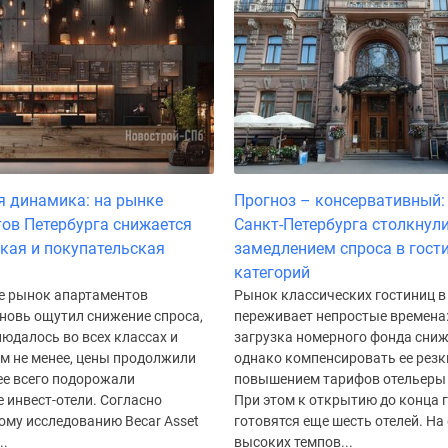
 динамика: на рынке
Прогноз – консервативный:
ов Петербурга снижается
Санкт-Петербурга столкнули
кая и покупательская
замедлением спроса в гост
категорий
ле рынок апартаментов
Рынок классических гостиниц в
новь ощутил снижение спроса,
переживает непростые времена:
юдалось во всех классах и
загрузка номерного фонда сниж
ем не менее, цены продолжили
однако компенсировать ее рез
ее всего подорожали
повышением тарифов отельеры 
 инвест-отели. Согласно
При этом к открытию до конца 
ому исследованию Becar Asset
готовятся еще шесть отелей. На
..
высоких темпов...