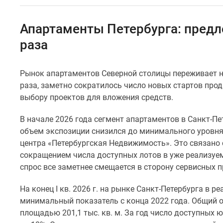
Коммерческие
помещения
Квартиры
Апартаменты Петербурга: предлож
на
карте
раза
Эксперты
и
авторы
Рынок апартаментов Северной столицы переживает не
Машино-
раза, заметно сократилось число новых стартов про
места
выбору проектов для вложения средств.
Специальные
предложения
В начале 2026 года сегмент апартаментов в Санкт-П
Апартаменты
Новостройки
объем экспозиции снизился до минимального уровня 
на
центра «Петербургская Недвижимость». Это связано
карте
сокращением числа доступных лотов в уже реализуем
4-
спрос все заметнее смещается в сторону сервисных п
комнатные
и
На конец I кв. 2026 г. на рынке Санкт-Петербурга в 
более
Готовые
минимальный показатель с конца 2022 года. Общий 
новостройки
площадью 201,1 тыс. кв. м. За год число доступных 
3-