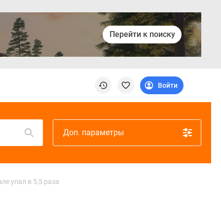
Перейти к поиску
Войти
Доп. параметры
ле упал в 5,5 раза