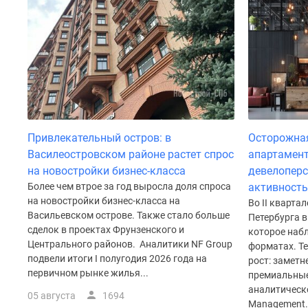
Привлекательный остров: в
Осторожная
Василеостровском районе растет спрос
апартамент
на новостройки бизнес-класса
девелоперс
Более чем втрое за год выросла доля спроса
активность
на новостройки бизнес-класса на
Во II кварта
Васильевском острове. Также стало больше
Петербурга в
сделок в проектах Фрунзенского и
которое набл
Центрального районов. Аналитики NF Group
форматах. Т
подвели итоги I полугодия 2026 года на
рост: заметн
первичном рынке жилья...
премиальные
аналитическ
05 августа
1694
Management.