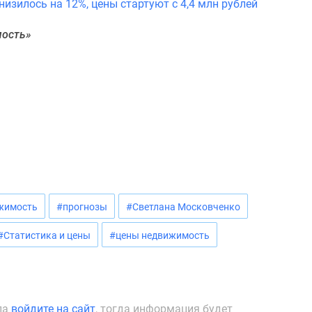
изилось на 12%, цены стартуют с 4,4 млн рублей
мость»
жимость
#прогнозы
#Светлана Московченко
#Статистика и цены
#цены недвижимость
ла
войдите на сайт
, тогда информация будет