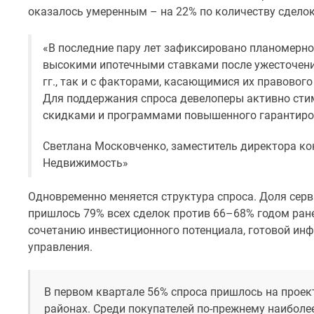
Ипотечный
оказалось умеренным – на 22% по количеству сделок
калькулятор
Новости
недвижимости
«В последние пару лет зафиксировано планомерн
Новостройки
высокими ипотечными ставками после ужесточени
Ленинградской
гг., так и с факторами, касающимися их правовог
области
Для поддержания спроса девелоперы активно сти
ИТ-
скидками и программами повышенного гарантиров
ипотека
Квартиры
со
Светлана Московченко, заместитель директора ко
скидками
Недвижимость»
до
25%
Одновременно меняется структура спроса. Доля серв
Новостройки
пришлось 79% всех сделок против 66–68% годом ране
премиум-
класса
сочетанию инвестиционного потенциала, готовой ин
Новостройки
управления.
бизнес-
класса
Дома
В первом квартале 56% спроса пришлось на прое
и
районах. Среди покупателей по-прежнему наибол
коттеджи