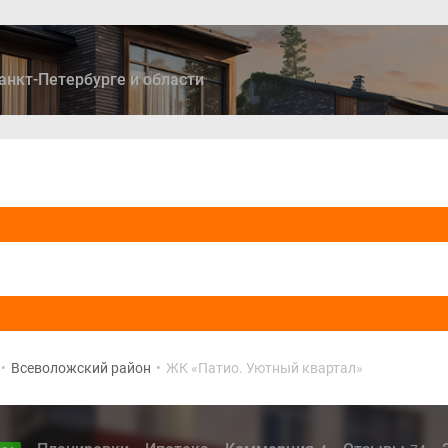
анкт-Петербурге и области
ры
Дома и коттеджи
Ипотека
Медиа
Консультация
•
Всеволожский район
•
ЖК «Патио. Уютный квартал»