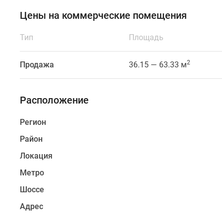
Санкт-
Цены на коммерческие помещения
Петербурга.
Рядом
Тип
Площадь
находится
удобный
2
съезд
Продажа
36.15 — 63.33 м
на
КАД,
Расположение
до
станции
Регион
метро
«Лесная»
Район
можно
Локация
дойти
за
Метро
10
Шоссе
минут.
Адрес
В
ближайшем