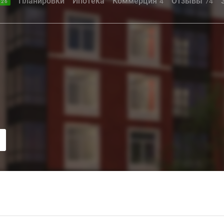
Планировки
Ипотека
Коммерция
Отзывы
4
74
.26