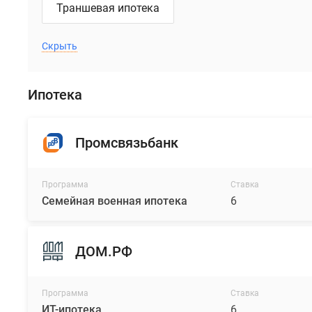
5
Траншевая ипотека
до
12
Скрыть
этажей.
Дома
продуманно
Ипотека
расположены
таким
образом,
Промсвязьбанк
что
внутренний
двор
Программа
Ставка
Семейная военная ипотека
6
закрыт
от
шумной
ДОМ.РФ
улицы,
а
в
Программа
Ставка
квартиры
ИТ-ипотека
6