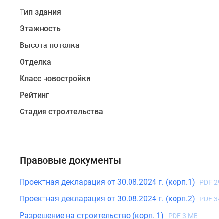
квартиры
Тип здания
традиционного
Этажность
и
Высота потолка
евроформата.
Все
Отделка
лоты
Класс новостройки
обеспечены
просторными
Рейтинг
лоджиями
Стадия строительства
или
балконами,
для
гардероба
Правовые документы
продуманы
специальные
Проектная декларация от 30.08.2024 г. (корп.1)
PDF 2
помещения.
В
Проектная декларация от 30.08.2024 г. (корп.2)
PDF 3
семейных
Разрешение на строительство (корп. 1)
PDF 3 MB