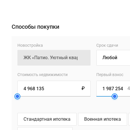
окружении
проекта
–
благоустроенные
Способы покупки
парки,
реки
Новостройка
Срок сдачи
и
живописные
сады.
Комплекс
Стоимость недвижимости
Первый взнос
состоит
₽
4
из
двух
кирпичных
корпусов
высотой
Стандартная ипотека
Военная ипотека
от