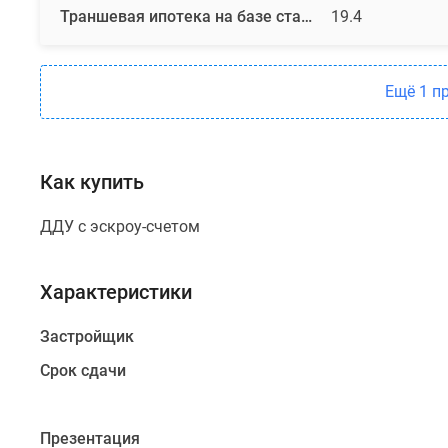
Траншевая ипотека на базе стандартной
19.4
внешнего
вида
станет
витражное
Ещё 1 п
остекление
и
большие
Как купить
французские
балконы.
ДДУ с эскроу-счетом
В
квартирографии
Характеристики
«Патио»
есть
Застройщик
студии,
Срок сдачи
одно-,
двух-
и
Презентация
трехкомнатные