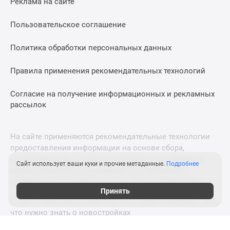
Реклама на сайте
Коттеджные
поселки
Пользовательское соглашение
в
ипотеку
Политика обработки персональных данных
Бизнес-
Правила применения рекомендательных технологий
центры
Коттеджи
Согласие на получение информационных и рекламных
Траншевая
рассылок
ипотека
Скидки
и
На сайте применяются рекомендательные технологии
акции
предоставления информации на основе сбора,
Макс
систематизации и анализа сведений, относящихся к
Сайт использует ваши куки и прочие метаданные.
Подробнее
предпочтениям пользователей сети «Интернет»,
Рассрочка
находящихся на территории Российской Федерации.
Принять
© 2011—2026 Новострой-СПб. Все права защищены. Всё,
что нужно знать о новостройках