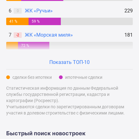
Квартиры
со
6
ЖК «Ручьи»
229
0
скидками
41 %
59 %
до
25%
7
ЖК «Морская миля»
181
-2
Новостройки
премиум-
72 %
класса
Новостройки
Показать ТОП-10
бизнес-
класса
сделки без ипотеки
ипотечные сделки
Дома
Статистическая информация по данным Федеральной
и
службы государственной регистрации, кадастра и
коттеджи
картографии (Росреестр).
Коттеджные
Учитываются сделки по зарегистрированным договорам
поселки
участия в долевом строительстве с физическими лицами.
в
Санкт-
Быстрый поиск новостроек
Петербурге