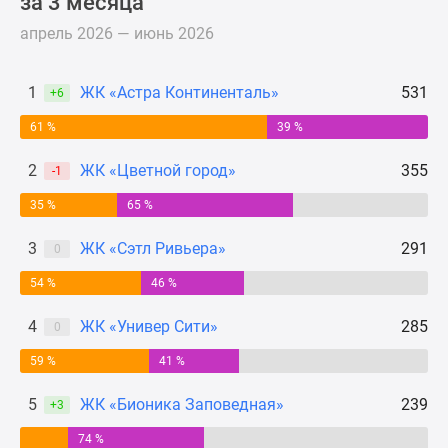
за 3 месяца
Панорамы
апрель 2026 — июнь 2026
новостроек
1-
1
ЖК «Астра Континенталь»
531
комнатные
+6
Субсидированная
61 %
39 %
застройщиком
Мнение
2
ЖК «Цветной город»
355
-1
эксперта
35 %
65 %
Студии
Ипотечный
3
ЖК «Сэтл Ривьера»
291
0
калькулятор
Новости
54 %
46 %
недвижимости
4
ЖК «Универ Сити»
285
0
Новостройки
Ленинградской
59 %
41 %
области
5
ЖК «Бионика Заповедная»
239
ИТ-
+3
ипотека
74 %