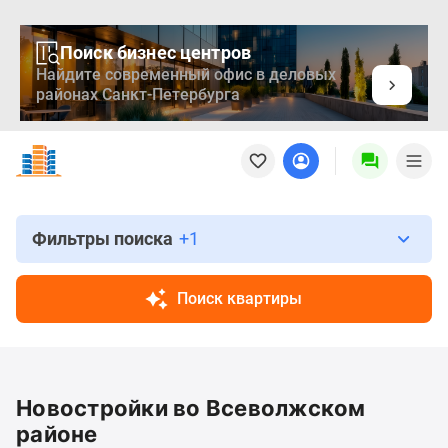
Поиск бизнес центров
Найдите современный офис в деловых
районах Санкт-Петербурга
Новостройки
Квартиры
Ипотека
Медиа
О
Фильтры поиска
+1
проекте
Контакты
Поиск квартиры
Реклама
на
сайте
Vk
Новостройки во Всеволжском
Дзен
Продавцы
районе