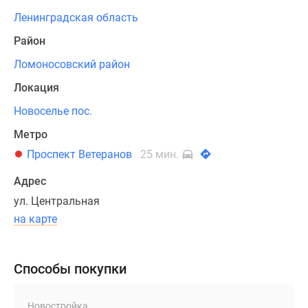
от
Ленинградская область
24.4
Район
до
49
Ломоносовский район
кв.м.
Локация
Возможна
Новоселье пос.
отделка
Метро
от
Проспект Ветеранов
25 мин.
застройщика
в
Адрес
двух
ул. Центральная
цветовых
на карте
решениях
на
выбор.
Способы покупки
Во
Новостройка