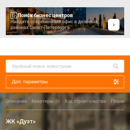
Поиск бизнес центров
Найдите современный офис в деловых
районах Санкт-Петербурга
Удобный поиск новостроек
Доп. параметры
Описание
Квартиры
Ход строительства
Планиро
23
ЖК «Дуэт»