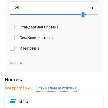
можно
как
лет
за
счет
средств
Стандартная ипотека
ипотечного
кредитования,
Семейная ипотека
так
и
ИТ-ипотека
за
100%
Скрыть
предоплату.
Ипотека
Все программы
Оптимальные условия
ВТБ