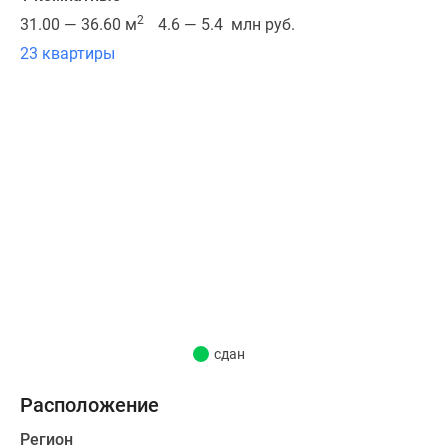
Застройщиком
2
31.00 — 36.60 м
4.6 — 5.4 млн руб.
объекта
23 квартиры
выступает
ООО
«УК
Новоселье».
Квартирография
объекта
предполагает
наличие
студий,
однокомнатных
и
двухкомнатных
сдан
квартир
евроформата
Расположение
различной
Регион
площади