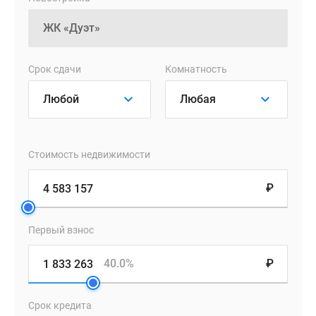
дворах
квартала
оборудованы
игровые
и
Срок сдачи
Комнатность
спортивные
площадки,
а
также
зоны
Стоимость недвижимости
для
отдыха.
₽
Двор
освобожден
Первый взнос
от
машин.
40.0%
₽
Приобрести
квартиру
Срок кредита