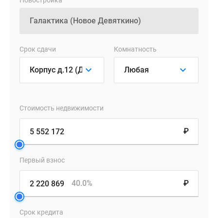
в
Новостройка
каждом
формате
жилья.
В
Срок сдачи
Комнатность
некоторых
квартирах
предусмотрены
гардеробные
ниши
Стоимость недвижимости
для
встроенных
₽
шкафов.
Высота
Первый взнос
потолков
в
40.0%
₽
новостройках
составляет
2.56
Срок кредита