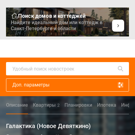
Поиск домов и коттеджей
Найдите идеальный дом или коттедж в
Санкт-Петербурге и области
Удобный поиск новостроек
Доп. параметры
Описание
Квартиры
Планировки
Ипотека
Инфра
2
Галактика (Новое Девяткино)