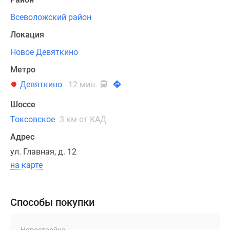
их
Всеволожский район
преимуществам
можно
Локация
отнести
Новое Девяткино
комфортные
Метро
планировочные
решения,
Девяткино
12 мин.
рациональное
Шоссе
использование
пространства,
Токсовское
3 км от КАД
просторные
Адрес
кухонные
ул. Главная, д. 12
зоны
на карте
и
наличие
балконов
Способы покупки
или
лоджий