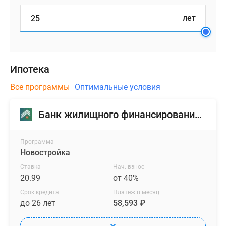
метра.
лет
Квартиры
продаются
с
отделкой
Ипотека
от
Все программы
Оптимальные условия
застройщика:
стены
выровнены
Банк жилищного финансирования (БЖФ)
и
оклеены
Программа
обоями,
Новостройка
на
Ставка
Нач. взнос
полу
20.99
от 40%
в
Срок кредита
Платеж в месяц
санузле
до 26 лет
58,593 ₽
-
плитка,