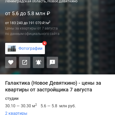
Проект
Ленинградская область, Новое Девяткино
Галактика
от 5.6 до 5.8 млн
₽
возведен
в
2
от 183 240 до 191 070
₽
/м
Новом
Цены за квартиры
от
7 августа
Девяткино.
по данным официального сайта
Наружное
оформление
4
Фотографии
фасадов
выполнено
с
помощью
навесных
панелей,
Галактика (Новое Девяткино) - цены за
стекла,
квартиры от застройщика 7 августа
цветной
студии
штукатурки
2
и
30.10 — 30.30 м
5.6 — 5.8 млн руб.
искусственного
2 квартиры