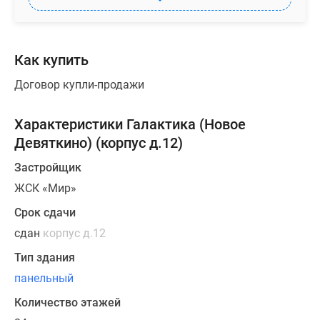
вдоль
стен
-
Как купить
плинтусы,
потолки
Договор купли-продажи
натяжные.
Установлены
Характеристики Галактика (Новое
сантехника,
Девяткино) (корпус д.12)
пластиковые
окна,
Застройщик
подоконники,
ЖСК «Мир»
розетки
Срок сдачи
и
сдан
корпус д.12
выключатели,
межкомнатные
Тип здания
двери
панельный
и
Количество этажей
входная