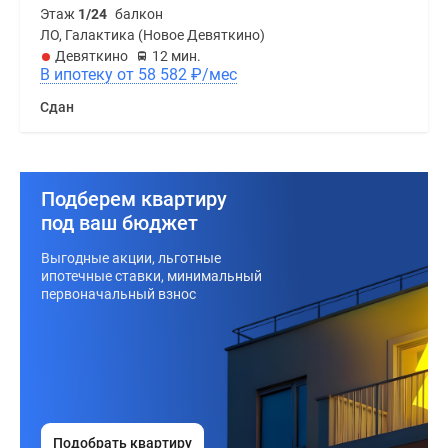
Этаж
1/24
балкон
ЛО, Галактика (Новое Девяткино)
Девяткино
12 мин.
В ипотеку от 58 582
₽
/мес
Сдан
Подберем квартиру
под ваш бюджет
Выгодные акции, льготные
ипотечные ставки, минимальный
первоначальный взнос
Подобрать квартиру