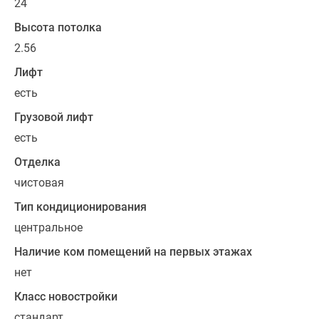
дверь.
24
Высота потолка
Дом
2.56
введен
в
Лифт
эксплуатацию,
есть
квартиры
продаются
Грузовой лифт
по
есть
договору
Отделка
купли-
чистовая
продажи.
Тип кондиционирования
центральное
Наличие ком помещений на первых этажах
нет
Класс новостройки
стандарт