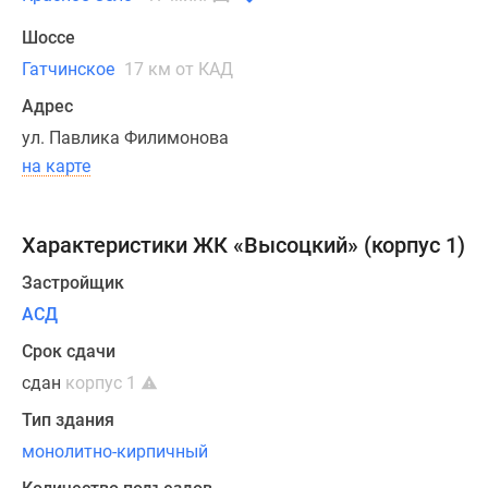
обновление
системы
Шоссе
инженерно-
Гатчинское
17 км от КАД
технического
Адрес
обеспечения
участка.
ул. Павлика Филимонова
на карте
На
выбор
покупателей
Характеристики ЖК «Высоцкий» (корпус 1)
однокомнатные,
Застройщик
двухкомнатные,
трёхкомнатные
АСД
планировки.
Срок сдачи
Каждую
сдан
корпус 1
квартиру
возможно
Тип здания
приобрести
монолитно-кирпичный
как