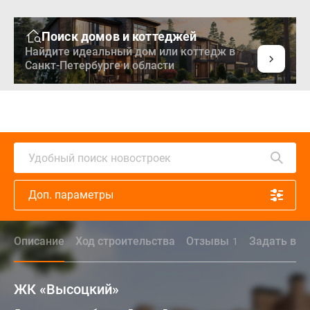
Поиск домов и коттеджей
Найдите идеальный дом или коттедж в
Санкт-Петербурге и области
Удобный поиск новостроек
Доп. параметры
Описание
Ход строительства
Отзывы
Задать воп
1
ЖК «Высоцкий»