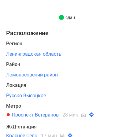
области.
ЖК
сдан
«Высоцкий»
станет
Расположение
первым
домом
Регион
в
Ленинградская область
программе
Район
по
строительству
Ломоносовский район
и
Локация
модернизации
территории
Русско-Высоцкое
Русско-
Метро
Высоцкого.
Проспект Ветеранов
28 мин.
Застройщиком
планируется
Ж/Д-станция
также
Красное Село
17 мин.