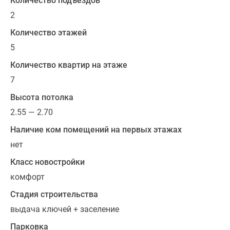
Количество подъездов
с
2
чистовой
отделкой,
Количество этажей
так
5
и
Количество квартир на этаже
с
черновой.
7
Представлены
Высота потолка
квартиры
2.55 — 2.70
с
угловой
Наличие ком помещений на первых этажах
остекленной
нет
лоджией,
Класс новостройки
с
простым
комфорт
балконом,
Стадия строительства
а
выдача ключей + заселение
также
трёхкомнатная
Парковка