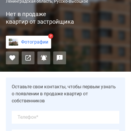
ЖК
Ленинградская область, Русско-Высоцкое
«Высоцкий»
Нет в продаже
-
квартир от застройщика
новый
архитектурный
проект
7
Фотографии
от
компании
«АСД».
Застройщик
хорошо
зарекомендовал
себя
Оставьте свои контакты, чтобы первым узнать
в
о появлении в продаже квартир от
сотрудничестве
собственников
с
компаниями
«Главстрой»
и