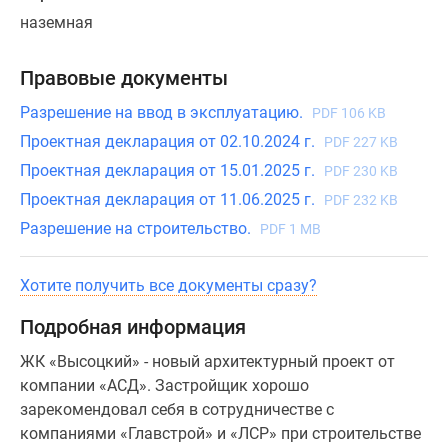
планировка
наземная
с
большим
Правовые документы
эркером
в
Разрешение на ввод в эксплуатацию.
PDF 106 KB
гостиной.
Проектная декларация от 02.10.2024 г.
PDF 227 KB
Проектная декларация от 15.01.2025 г.
PDF 230 KB
Проектная декларация от 11.06.2025 г.
PDF 232 KB
Разрешение на строительство.
PDF 1 MB
Хотите получить все документы сразу?
Подробная информация
ЖК «Высоцкий» - новый архитектурный проект от
компании «АСД». Застройщик хорошо
зарекомендовал себя в сотрудничестве с
компаниями «Главстрой» и «ЛСР» при строительстве