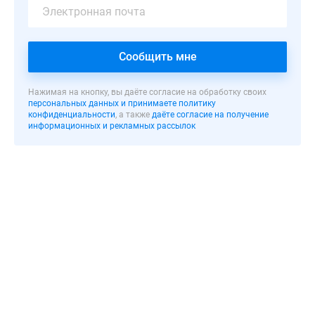
«ЛСР»
при
строительстве
Сообщить мне
комплексов
«Северная
долина»
Нажимая на кнопку, вы даёте согласие на обработку своих
персональных данных и принимаете политику
и
конфиденциальности
, а также
даёте согласие на получение
«Цветной
информационных и рекламных рассылок
город»,
а
также
как
самостоятельный
застройщик
ЖК
«Маленькая
Швейцария»
в
Ленинградской