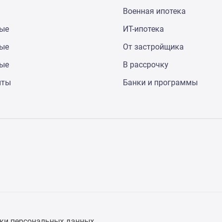
Военная ипотека
ные
ИТ-ипотека
ные
От застройщика
ные
В рассрочку
нты
Банки и программы
ки персональных данных