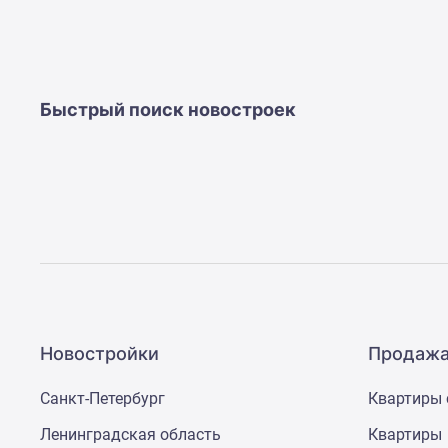
Ипотечный
калькулятор
Новости
недвижимости
Новостройки
Ленинградской
Быстрый поиск новостроек
области
ИТ-
ипотека
Квартиры
со
скидками
до
25%
Новостройки
премиум-
класса
Новостройки
Новостройки
Продажа
бизнес-
класса
Санкт-Петербург
Квартиры 
Дома
и
Ленинградская область
Квартиры
коттеджи