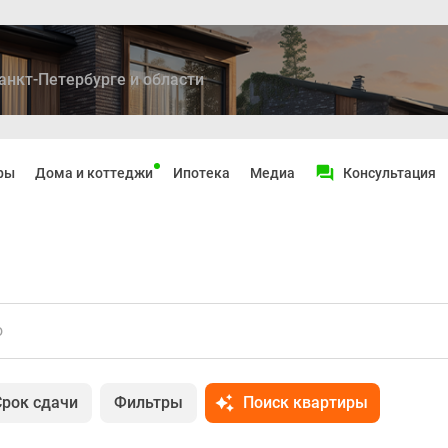
анкт-Петербурге и области
ры
Дома и коттеджи
Ипотека
Медиа
Консультация
о
Срок сдачи
Фильтры
Поиск квартиры