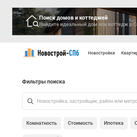
Поиск домов и коттеджей
Найдите идеальный дом или коттедж в С
Новостройки
Квартиры
Новостройки
Кварти
Ипотека
Медиа
О
проекте
Фильтры поиска
Контакты
Реклама
на
сайте
Новостройка, застройщик, район или метр
Vk
Дзен
Продавцы
Комнатность
Стоимость
Ипотека
и
застройщики