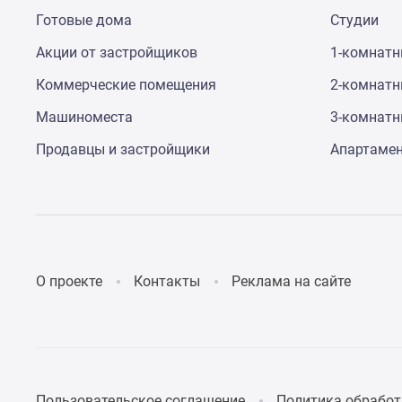
Коттеджные
Готовые дома
Студии
поселки
в
Акции от застройщиков
1-комнат
Санкт-
Коммерческие помещения
2-комнат
Петербурге
Коттеджные
Машиноместа
3-комнат
поселки
в
Продавцы и застройщики
Апартаме
Ленинградской
обл
Готовые
коттеджные
поселки
Строящиеся
коттеджные
О проекте
Контакты
Реклама на сайте
поселки
Коттеджные
поселки
у
леса
Коттеджные
поселки
Пользовательское соглашение
Политика обработ