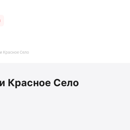
ы
и Красное Село
и Красное Село