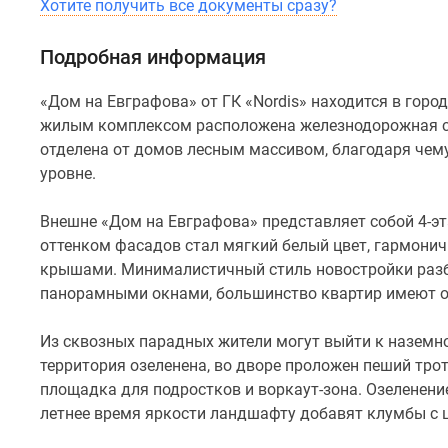
Хотите получить все документы сразу?
стиль
новостройки
Подробная информация
разбавляют
современные
«Дом на Евграфова» от ГК «Nordis» находится в город
французские
жилым комплексом расположена железнодорожная с
балконы
отделена от домов лесным массивом, благодаря чему
с
уровне.
панорамными
окнами,
Внешне «Дом на Евграфова» представляет собой 4-эт
большинство
оттенком фасадов стал мягкий белый цвет, гармон
квартир
крышами. Минималистичный стиль новостройки раз
имеют
панорамными окнами, большинство квартир имеют о
отличные
виды
Из сквозных парадных жители могут выйти к наземно
на
территория озеленена, во дворе проложен пеший трот
парк.
площадка для подростков и воркаут-зона. Озеленени
летнее время яркости ландшафту добавят клумбы с 
Из
сквозных