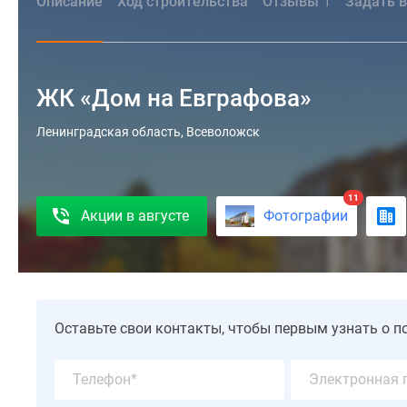
Описание
Ход строительства
Отзывы
Задать 
1
ЖК «Дом на Евграфова»
«Дом
Ленинградская область, Всеволожск
на
Евграфова»
от
11
Акции в августе
Фотографии
ГК
«Nordis»
находится
в
городе
Всеволожске,
Оставьте свои контакты, чтобы первым узнать о п
в
15
км