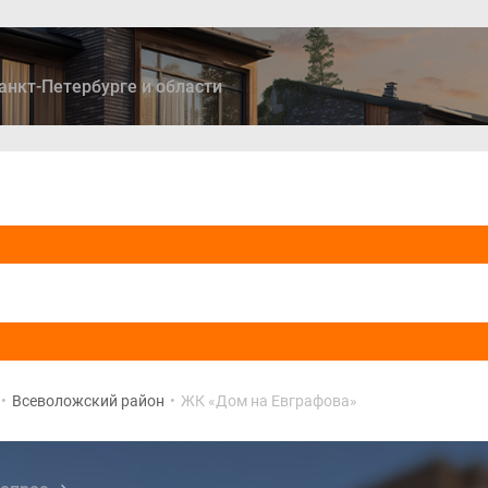
анкт-Петербурге и области
ры
Дома и коттеджи
Ипотека
Медиа
Консультация
•
Всеволожский район
•
ЖК «Дом на Евграфова»