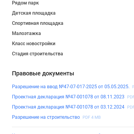
здание,
Рядом парк
состоящее
Детская площадка
из
двух
Спортивная площадка
секций.
Малоэтажка
Основным
оттенком
Класс новостройки
фасадов
Стадия строительства
стал
мягкий
белый
Правовые документы
цвет,
гармонично
Разрешение на ввод №47-07-017-2025 от 05.05.2025.
сочетающийся
Проектная декларация №47-001078 от 08.11.2023
PDF
с
Проектная декларация №47-001078 от 03.12.2024
PDF
коричневыми
мансардными
Разрешение на строительство
PDF 4 MB
крышами.
Минималистичный