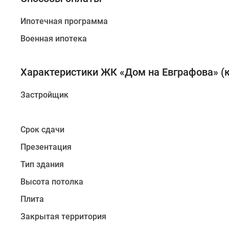
благодаря
чему
Ипотечная программа
экология
Военная ипотека
в
районе
сохраняется
Характеристики ЖК «Дом на Евграфова» (к
на
благоприятном
Застройщик
уровне.
Срок сдачи
Внешне
«Дом
Презентация
на
Тип здания
Евграфова»
представляет
Высота потолка
собой
Плита
4-
Закрытая территория
этажное