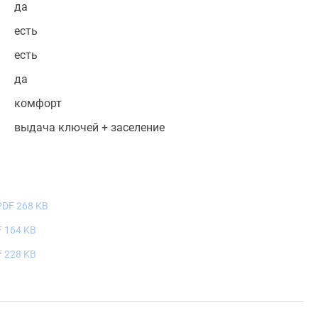
да
есть
есть
да
комфорт
выдача ключей + заселение
PDF 268 KB
 164 KB
 228 KB