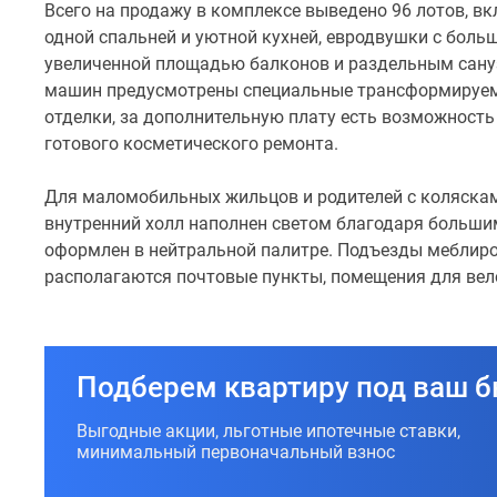
Всего на продажу в комплексе выведено 96 лотов, в
парадных
одной спальней и уютной кухней, евродвушки с боль
жители
увеличенной площадью балконов и раздельным сануз
могут
машин предусмотрены специальные трансформируем
выйти
отделки, за дополнительную плату есть возможность
к
готового косметического ремонта.
наземному
паркингу
Для маломобильных жильцов и родителей с коляска
и
внутренний холл наполнен светом благодаря больши
внутреннему
оформлен в нейтральной палитре. Подъезды меблир
двору.
располагаются почтовые пункты, помещения для вел
Приватная
территория
озеленена,
во
Подберем квартиру под ваш 
дворе
проложен
Выгодные акции, льготные ипотечные ставки,
пеший
минимальный первоначальный взнос
тротуар,