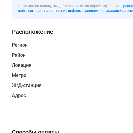
от
Нажимая на кнопку, вы даёте согласие на обработку своих
персона
Санкт-
даёте согласие на получение информационных и рекламных рассы
Петербурга.
Рядом
Расположение
с
жилым
Регион
комплексом
расположена
Район
железнодорожная
Локация
станция
«Мельничный
Метро
ручей».
Ж/Д-станция
Железная
дорога
Адрес
отделена
от
домов
лесным
массивом,
Способы оплаты