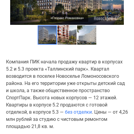
Коттеджные
поселки
в
«Глоракс Романовка»
Ленинградской
обл
Готовые
коттеджные
поселки
Строящиеся
Компания ПИК начала продажу квартир в корпусах
коттеджные
5.2 и 5.3 проекта «Таллинский парк». Квартал
поселки
возводится в поселке Новоселье Ломоносовского
Коттеджные
района. На его территории уже открыты детский сад
поселки
и школа, а также общественное пространство
у
СпортПарк. Высота новых корпусов — 12 этажей.
леса
Квартиры в корпусе 5.2 продаются с готовой
Коттеджные
отделкой, в корпусе 5.3 —
без отделки
. Цены — от 4,26
поселки
млн рублей за студию с чистовым ремонтом
у
площадью 21,8 кв. м.
водоема