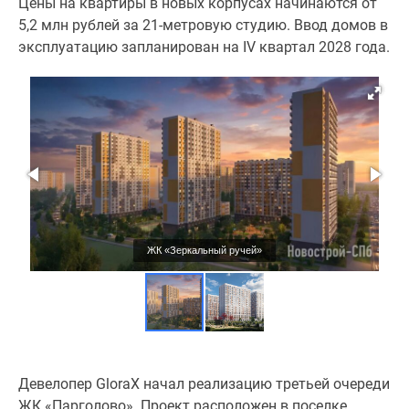
Цены на квартиры в новых корпусах начинаются от
комнатные
5,2 млн рублей за 21-метровую студию. Ввод домов в
и
эксплуатацию запланирован на IV квартал 2028 года.
более
Готовые
новостройки
3-
комнатные
Военная
ипотека
Покупателю
Новостройки
Санкт-
ЖК «Зеркальный ручей»
Петербурга
Видеообзор
новостроек
Семейная
ипотека
Девелопер GloraX начал реализацию третьей очереди
Аналитика
ЖК «Парголово». Проект расположен в поселке
рынка