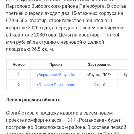
Парголово Выборгского района Петербурга. В состав
Панорамы
третьей очереди входят два 15-этажных корпуса на
новостроек
679 и 566 квартир, строительство начнется в III
1-
квартале 2026 года, а передача ключей планируется
комнатные
в I квартале 2030 года. Цены на квартиры — от 5,4
Субсидированная
млн рублей за студию с черновой отделкой
застройщиком
площадью 26,5 кв. м.
Мнение
эксперта
Студии
Номер
Проект
Застройщик
Ипотечный
1
«Зеркальный ручей»
«Группа ЛСР»
Крас
калькулятор
Новости
2
«Глоракс Парголово»
GloraX
В
недвижимости
Новостройки
Ленинградская область
Ленинградской
GloraX открыл продажу квартир в своем новом
области
проекте комфорт-класса — ЖК «Романовка» будет
ИТ-
построен во Всеволожском районе. В составе первой
ипотека