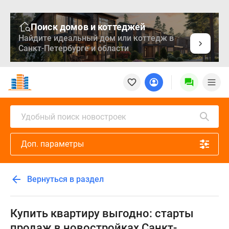
Поиск домов и коттеджей
Найдите идеальный дом или коттедж в
Санкт-Петербурге и области
Новостройки
Квартиры
Ипотека
Медиа
Удобный поиск новостроек
О
проекте
Доп. параметры
Контакты
Реклама
на
Вернуться в раздел
сайте
Vk
Дзен
Купить квартиру выгодно: старты
Продавцы
продаж в новостройках Санкт-