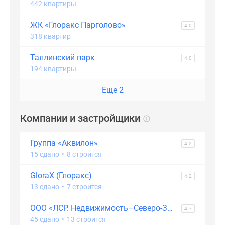
442 квартиры
ЖК «Глоракс Парголово»
4.0
318 квартир
Таллинский парк
4.0
194 квартиры
Еще 2
Компании и застройщики
Группа «Аквилон»
4.2
15 сдано
•
8 строится
GloraX (Глоракс)
4.2
13 сдано
•
7 строится
ООО «ЛСР. Недвижимость–Северо-Запад»
4.7
45 сдано
•
13 строится