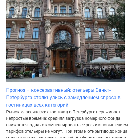
Прогноз – консервативный: отельеры Санкт-
Петербурга столкнулись с замедлением спроса в
гостиницах всех категорий
Рынок классических гостиниц в Петербурге переживает
непростые времена: средняя загрузка номерного фонда
снижается, однако компенсировать ее резким повышением
тарифов отельеры не могут. При этом к открытию до конца
года готовятся еще шесть отелей. На фоне высоких темпов...