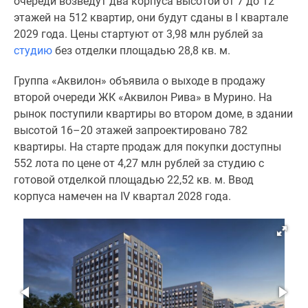
очереди возведут два корпуса высотой от 7 до 12
Квартиры
этажей на 512 квартир, они будут сданы в I квартале
со
2029 года. Цены стартуют от 3,98 млн рублей за
скидками
студию
без отделки площадью 28,8 кв. м.
до
25%
Группа «Аквилон» объявила о выходе в продажу
Новостройки
второй очереди ЖК «Аквилон Рива» в Мурино. На
премиум-
рынок поступили квартиры во втором доме, в здании
класса
высотой 16–20 этажей запроектировано 782
Новостройки
квартиры. На старте продаж для покупки доступны
бизнес-
552 лота по цене от 4,27 млн рублей за студию с
класса
готовой отделкой площадью 22,52 кв. м. Ввод
Дома
корпуса намечен на IV квартал 2028 года.
и
коттеджи
Коттеджные
поселки
в
Санкт-
Петербурге