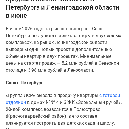
и
Петербурга и Ленинградской области
застройщики
в июне
Коммерческие
помещения
В июне 2026 года на рынок новостроек Санкт-
Квартиры
Петербурга поступили новые квартиры в двух жилых
на
комплексах, на рынок Ленинградской области
карте
выведены один новый проект и дополнительные
Эксперты
объемы квартир в двух проектах. Минимальные
и
цены на старте продаж — 5,2 млн рублей в Северной
авторы
столице и 3,98 млн рублей в Ленобласти.
Машино-
места
Санкт-Петербург
Специальные
предложения
«Группа ЛСР» вывела в продажу квартиры
с готовой
Апартаменты
отделкой
в домах №№ 4 и 6 ЖК «Зеркальный ручей».
Новостройки
Жилой комплекс возводится в Полюстрово
на
(Красногвардейский район), в его составе
карте
планируется построить два детских сада и школу.
4-