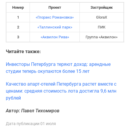
Коттеджные
Номер
Проект
Застройщик
поселки
1
«Глоракс Романовка»
GloraX
в
ипотеку
2
«Таллинский парк»
ПИК
Бизнес-
3
«Аквилон Рива»
Группа «Аквилон»
центры
Коттеджи
Читайте также:
Траншевая
ипотека
Инвесторы Петербурга теряют доход: арендные
Скидки
студии теперь окупаются более 15 лет
и
акции
Качество апарт-отелей Петербурга растет вместе с
Макс
ценами: средняя стоимость лота достигла 9,6 млн
Рассрочка
рублей
Автор: Павел Тихомиров
Дата публикации 01 июля