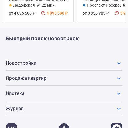
Ладожская
22 мин.
Проспект Просвещен
от 4 895 580
₽
4 895 580
₽
от 3 936 705
₽
3 9
Быстрый поиск новостроек
Новостройки
Продажа квартир
Ипотека
Журнал