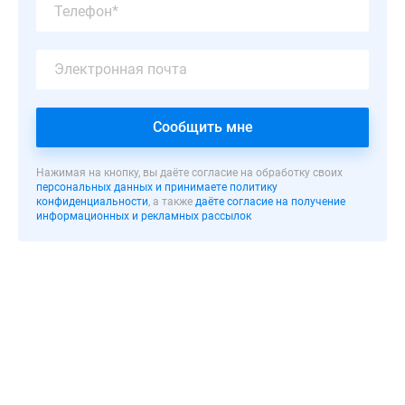
эксплуатацию.
Ведется
строительство
дома
4,
состоящего
Сообщить мне
из
13
Нажимая на кнопку, вы даёте согласие на обработку своих
этажей.
персональных данных и принимаете политику
конфиденциальности
, а также
даёте согласие на получение
информационных и рекламных рассылок
Количество
квартир
дома
4
–
132
шт.,
в
том