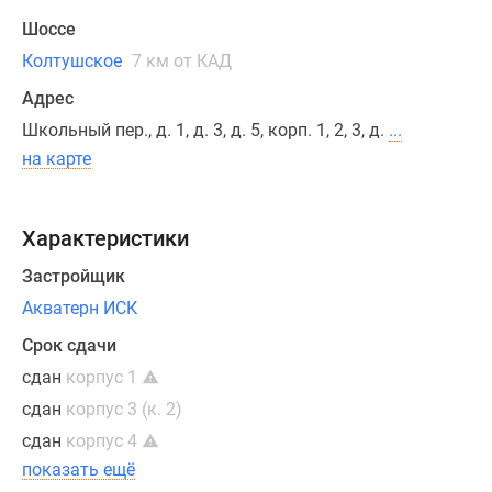
м.
Квартиры
Шоссе
сдаются
Колтушское
7 км от КАД
с
Адрес
отделкой
Школьный пер., д. 1, д. 3, д. 5, корп. 1, 2, 3, д.
...
«под
ключ»,
на карте
также
можно
Характеристики
выбрать
квартиру
Застройщик
с
Акватерн ИСК
подготовкой
под
Срок сдачи
«чистовую»
сдан
корпус 1
отделку.
сдан
корпус 3 (к. 2)
сдан
корпус 4
показать ещё