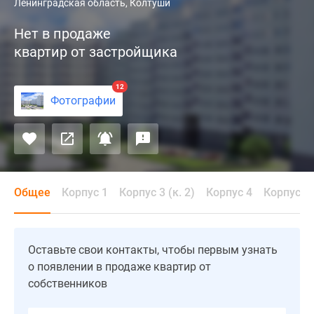
Жилой
Ленинградская область, Колтуши
комплекс
Нет в продаже
«Гармония»
квартир от застройщика
расположен
в
поселке
12
Фотографии
Колтуши
(Ленинградская
область,
Всеволожский
район).
Первые
Общее
Корпус 1
Корпус 3 (к. 2)
Корпус 4
Корпус 5
три
дома
уже
Оставьте свои контакты, чтобы первым узнать
построены
о появлении в продаже квартир от
и
собственников
введены
в