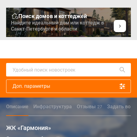
Поиск домов и коттеджей
Найдите идеальный дом или коттедж в
Санкт-Петербурге и области
Удобный поиск новостроек
Доп. параметры
Описание
Инфраструктура
Отзывы
Задать вопр
27
ЖК «Гармония»