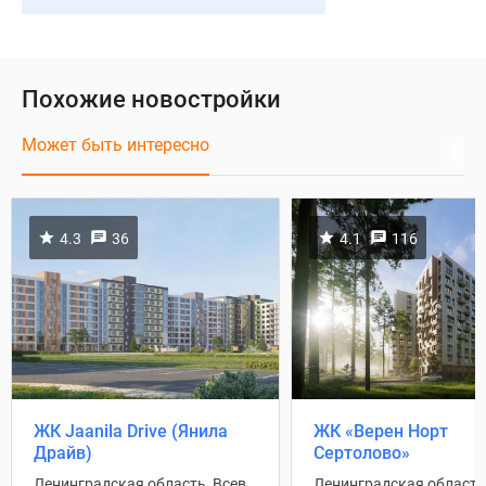
Похожие новостройки
Может быть интересно
4.3
36
4.1
116
ЖК Jaanila Drive (Янила
ЖК «Верен Норт
Драйв)
Сертолово»
Ленинградская область, Всеволожский район