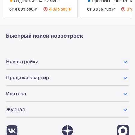
Ладожская
22 мин.
Проспект Просвещен
от 4 895 580
₽
4 895 580
₽
от 3 936 705
₽
3 9
Быстрый поиск новостроек
Новостройки
Продажа квартир
Ипотека
Журнал