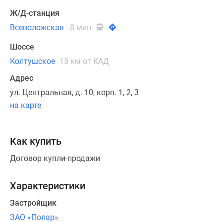
нехваткой
места
Ж/Д-станция
для
Всеволожская
8 мин.
обустройства
Шоссе
наземных
стоянок,
Колтушское
15 км от КАД
первые
Адрес
этажи
ул. Центральная, д. 10, корп. 1, 2, 3
1
на карте
и
2
корпусов
Как купить
частично
отведены
Договор купли-продажи
под
парковку.
Характеристики
Квартиры
Застройщик
в
ЗАО «Полар»