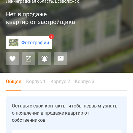
В
Ленинградская область, Всеволожск
микрорайоне
Нет в продаже
«Южный»
квартир от застройщика
города
Всеволжск
компания
1
Фотографии
Полар
завершила
строительство
ЖК
«Полар-
Южный»
Общее
Корпус 1
Корпус 2
Корпус 3
известный
ранее
как
Оставьте свои контакты, чтобы первым узнать
ЖК
о появлении в продаже квартир от
«Солнечный».
собственников
Строительство
осуществлялось