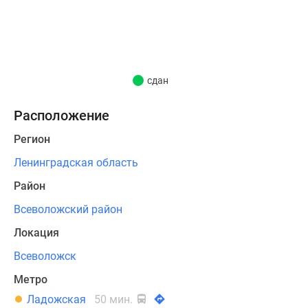
687
квартир
из
которых:
120
сдан
студий,
311
Расположение
однокомнатных,
Регион
189
двухкомнатных,
Ленинградская область
67
Район
трехкомнатных.
В связи
Всеволожский район
с
Локация
высокозалегающими
Всеволожск
грунтовыми
водами
Метро
и
Ладожская
50 мин.