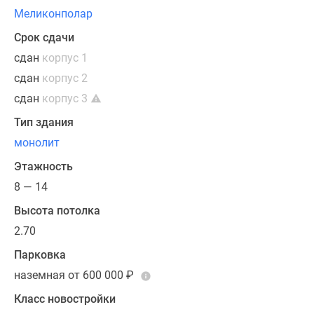
ЖК
Меликонполар
реализованы.
Срок сдачи
сдан
корпус 1
сдан
корпус 2
сдан
корпус 3
Тип здания
монолит
Этажность
8 — 14
Высота потолка
2.70
Парковка
наземная от 600 000
₽
Класс новостройки