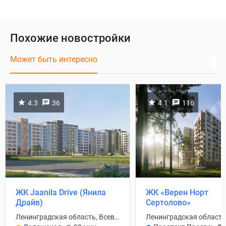
Похожие новостройки
Может быть интересно
4.3
36
4.1
116
ЖК Jaanila Drive (Янила
ЖК «Верен Норт
Драйв)
Сертолово»
Ленинградская область, Всеволожский район