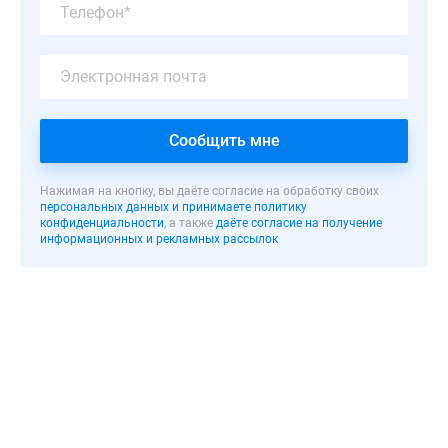
в
три
очереди.
Комплекс
представляет
собой
Сообщить мне
три
многосекционных
Нажимая на кнопку, вы даёте согласие на обработку своих
корпуса
персональных данных и принимаете политику
конфиденциальности
, а также
даёте согласие на получение
высотой
информационных и рекламных рассылок
от
9
до
14
этажей.
Всего
в
домах