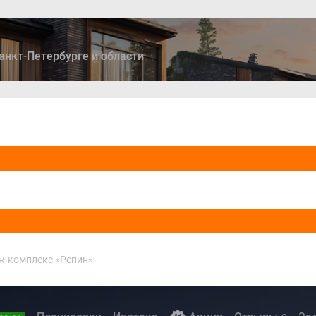
анкт-Петербурге и области
ры
Дома и коттеджи
Ипотека
Медиа
Консультация
ж-комплекс «Репин»