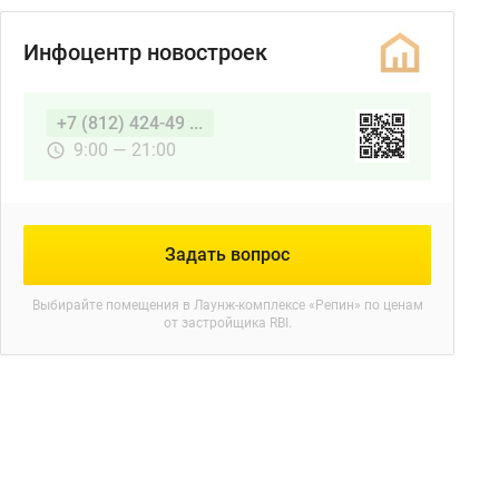
Инфоцентр новостроек
+7 (812) 424-49 ...
9:00 — 21:00
Задать вопрос
Выбирайте помещения в
Лаунж-комплексе «Репин»
по ценам
от застройщика RBI.