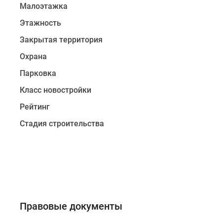
северных
Малоэтажка
городов
Этажность
Ленобласти
(в
Закрытая территория
том
Охрана
числе
Выборга).
Парковка
Дорога
Класс новостройки
до
Рейтинг
метро
«Комендантский
Стадия строительства
проспект»
на
автомобиле
займет
30
минут,
до
Правовые документы
центра