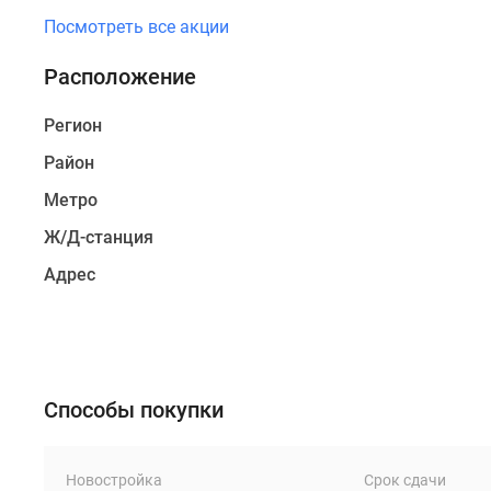
отказаться
Посмотреть все акции
от
быстрого
Расположение
доступа
к
Регион
городу
Район
и
Метро
его
инфраструктуре.
Ж/Д-станция
Просторное
Адрес
помещение
лобби
разделено
на
функциональные
Способы покупки
зоны:
зону
ожидания,
Новостройка
Срок сдачи