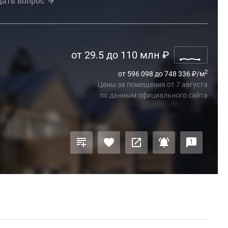
дать вопрос
от 29.5 до 110 млн
₽
2
от 596 098 до 748 336
₽
/м
Цены за помещения
от
7 августа
по данным официального сайта