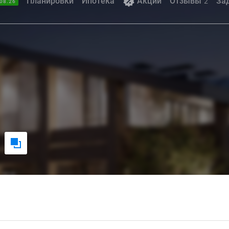
Планировки
Ипотека
Акции
Отзывы
За
2
08.26