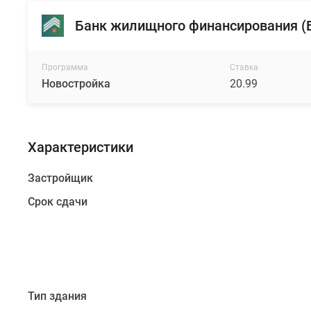
Банк жилищного финансирования 
В
1,2
км
Программа
Ставка
от
Новостройка
20.99
комплекса
располагается
железнодорожная
станция
Характеристики
«Репино»,
Застройщик
откуда
ежедневно
Срок сдачи
отправляются
электрички
до
Финляндского
вокзала
и
Тип здания