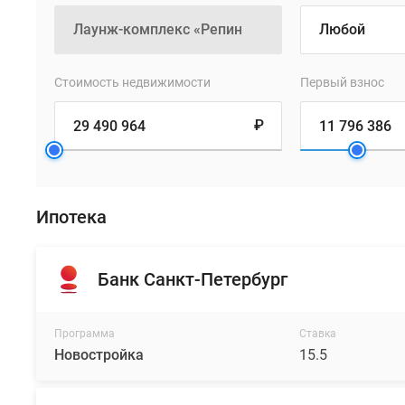
каминный
зал
для
отдыха
Стоимость недвижимости
Первый взнос
и
места
₽
для
деловых
встреч
с
Ипотека
креслами
и
столами.
Банк Санкт-Петербург
Благодаря
высоким
потолкам
Программа
Ставка
(6,3
Новостройка
15.5
–
8,3