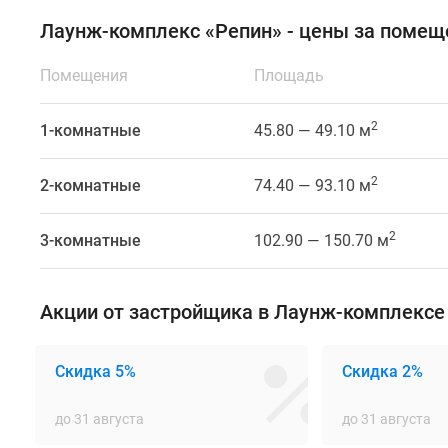
рядом
Лаунж-комплекс «Репин» - цены за помеще
с
Финским
Помещения
Площадь
заливом.
Лаунж-
2
студии
1-комнатные
45.80 — 49.10 м
подойдут
тем,
2
2-комнатные
74.40 — 93.10 м
кто
ищет
2
3-комнатные
102.90 — 150.70 м
спокойное
место
для
Акции от застройщика в Лаунж-комплексе
жизни
вблизи
природы,
Скидка 5%
Скидка 2%
но
не
до 31 августа
до 31 августа
готов