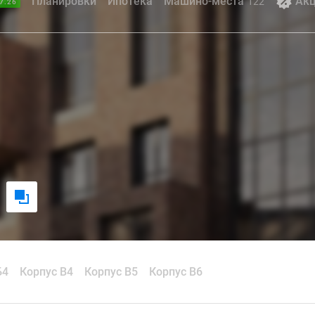
Планировки
Ипотека
Машино-места
Ак
122
7.26
Б4
Корпус В4
Корпус В5
Корпус В6