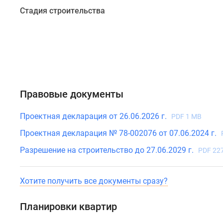
двухкомнатных
Стадия строительства
лотах
–
просторные
кухни-
гостиные
с
Правовые документы
отдельными
кухонными
Проектная декларация от 26.06.2026 г.
PDF 1 MB
зонами
и
Проектная декларация № 78-002076 от 07.06.2024 г.
местом
Разрешение на строительство до 27.06.2029 г.
PDF 22
для
отдыха,
в
Хотите получить все документы сразу?
трехкомнатных
вариантах
Планировки квартир
предусмотрены