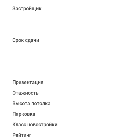
формата
Застройщик
«евро».
В
квартирах
будут
Срок сдачи
высокие
потолки
до
3
метров,
панорамные
Презентация
окна
Этажность
в
пол,
Высота потолка
остекленные
Парковка
балконы
и
Класс новостройки
лоджии,
Рейтинг
в