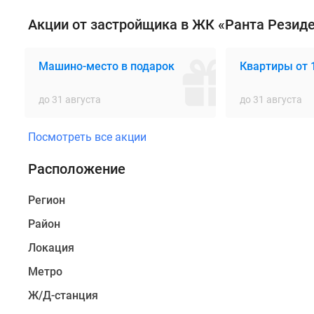
автомобиле,
Акции от застройщика в ЖК «Ранта Резид
до
центрального
района
Машино-место в подарок
Квартиры от 
Санкт-
Петербурга
до 31 августа
до 31 августа
–
45
Посмотреть все акции
минут.
Расположение
Будет
возведено
Регион
14
Район
четырехэтажных
корпусов.
Локация
Архитектуру
Метро
проекта
Ж/Д-станция
выполнят