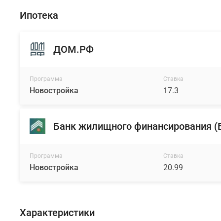
из
Ипотека
широких
окон
откроются
ДОМ.РФ
красивые
виды
на
Программа
Ставка
окружающий
Новостройка
17.3
лесной
массив.
Банк жилищного финансирования 
В
квартирографии
представлены
Программа
Ставка
Новостройка
20.99
лоты
от
одно-
до
Характеристики
четырехкомнатных