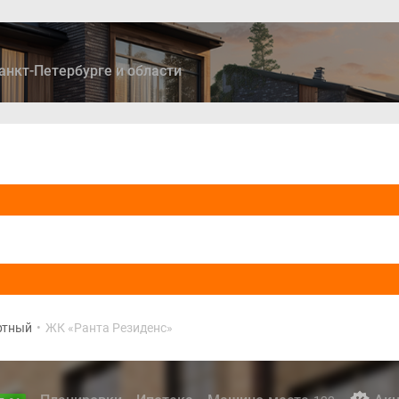
анкт-Петербурге и области
ры
Дома и коттеджи
Ипотека
Медиа
Консультация
ртный
•
ЖК «Ранта Резиденс»