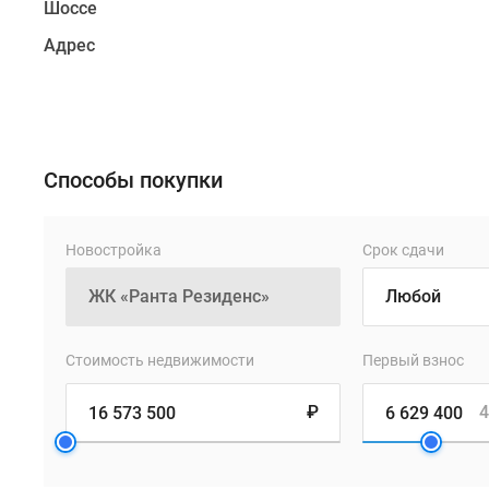
с
Шоссе
элементами
Адрес
скандинавского
стиля:
фасады
облицуют
кирпичными
Способы покупки
панелями
природных
оттенков,
Новостройка
Срок сдачи
запоминающийся
облик
придадут
зданиям
Стоимость недвижимости
Первый взнос
французские
балконы
₽
4
и
эркерные
выступы,