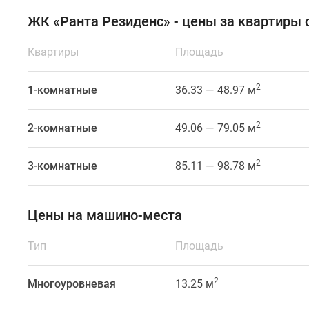
Новый
ЖК «Ранта Резиденс» - цены за квартиры 
жилой
комплекс
Квартиры
Площадь
расположится
в
2
Курортном
1-комнатные
36.33 — 48.97 м
районе
города
2
2-комнатные
49.06 — 79.05 м
Зеленогорск
Ленинградской
2
3-комнатные
85.11 — 98.78 м
области.
Путь
до
Цены на машино-места
ЗСД
займёт
Тип
Площадь
около
15
2
Многоуровневая
13.25 м
минут
на