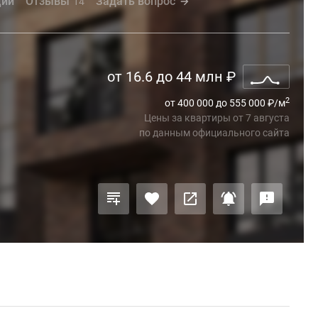
ции
Отзывы
Задать вопрос
14
от 16.6 до 44 млн
₽
2
от 400 000 до 555 000
₽
/м
Цены за квартиры
от
7 августа
по данным официального сайта