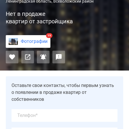
ЖК
Ленинградская область, Всеволожский район
«Мурино
Нет в продаже
Клаб»
квартир от застройщика
располагается
во
Всеволожском
19
Фотографии
районе
и
состоит
из
одного
19
этажного
Оставьте свои контакты, чтобы первым узнать
корпуса.
о появлении в продаже квартир от
Застройщиком
собственников
выступает
компания
MIRAMAR
Development.