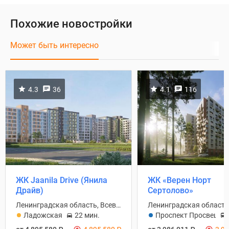
Похожие новостройки
Может быть интересно
4.3
36
4.1
116
ЖК Jaanila Drive (Янила
ЖК «Верен Норт
Драйв)
Сертолово»
Ленинградская область, Всеволожский район
Ладожская
22 мин.
Проспект Просвещен