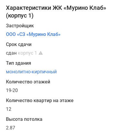
просторных
Характеристики ЖК «Мурино Клаб»
трешек
81кв.м.
(корпус 1)
Всего
Застройщик
в
ООО «СЗ «Мурино Клаб»
корпусе
размещаются
Срок сдачи
208
сдан
корпус 1
квартир.
Тип здания
Отделка
не
монолитно-кирпичный
предусматривается,
Количество этажей
однако,
19-20
будет
установлено
Количество квартир на этаже
панорамное
12
остекление
Высота потолка
лоджий
2.87
и