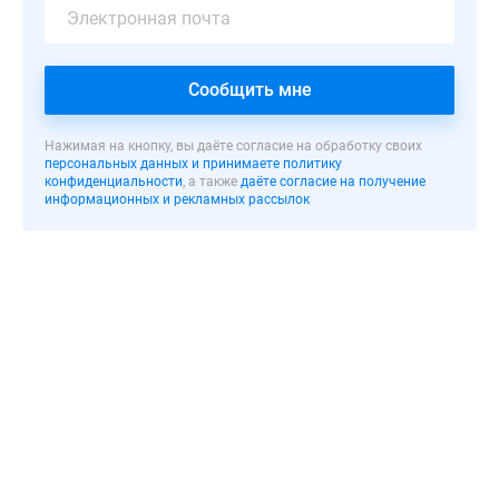
Территория
комплекса
Сообщить мне
построена
закрытой
с
Нажимая на кнопку, вы даёте согласие на обработку своих
персональных данных и принимаете политику
видеонаблюдением,
конфиденциальности
, а также
даёте согласие на получение
на
информационных и рекламных рассылок
ней
размещаются
спортивные
и
детские
площадки,
гостевая
парковка
на
17
машиномест.