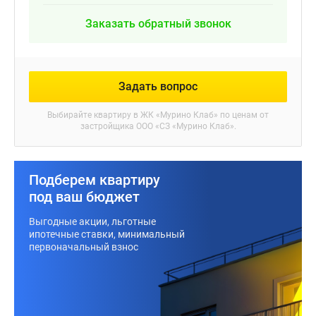
Заказать обратный звонок
Задать вопрос
Выбирайте квартиру в
ЖК «Мурино Клаб»
по ценам от
застройщика ООО «СЗ «Мурино Клаб».
Подберем квартиру
под ваш бюджет
Выгодные акции, льготные
ипотечные ставки, минимальный
первоначальный взнос