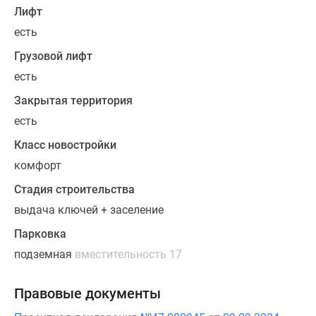
двойные
Лифт
стеклопакеты.
есть
Часть
Грузовой лифт
планировок
имеют
есть
окна
Закрытая территория
в
есть
санузлах.
Класс новостройки
В
комфорт
ассортименте
Стадия строительства
как
квартиры
выдача ключей + заселение
с
Парковка
черновой
подземная
вместительность 17
отделкой,
так
Правовые документы
и
квартиры