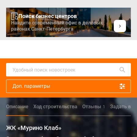
Поиск бизнес центров
Найдите современный офис в деловых
районах Санкт-Петербурга
Удобный поиск новостроек
Доп. параметры
Описание
Ход строительства
Отзывы
Задать воп
1
ЖК «Мурино Клаб»