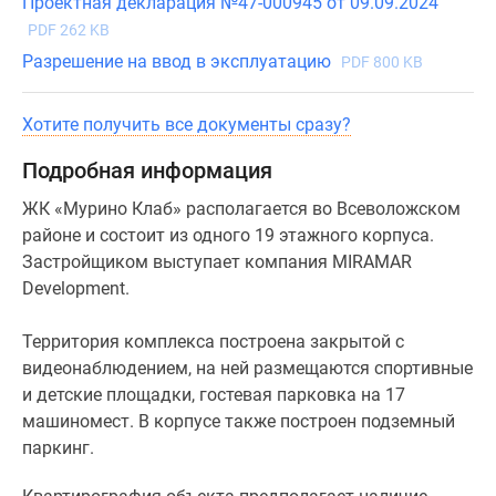
Проектная декларация №47-000945 от 09.09.2024
с
PDF 262 KB
полной
Разрешение на ввод в эксплуатацию
PDF 800 KB
чистовой
отделкой.
Хотите получить все документы сразу?
Подробная информация
ЖК «Мурино Клаб» располагается во Всеволожском
районе и состоит из одного 19 этажного корпуса.
Застройщиком выступает компания MIRAMAR
Development.
Территория комплекса построена закрытой с
видеонаблюдением, на ней размещаются спортивные
и детские площадки, гостевая парковка на 17
машиномест. В корпусе также построен подземный
паркинг.