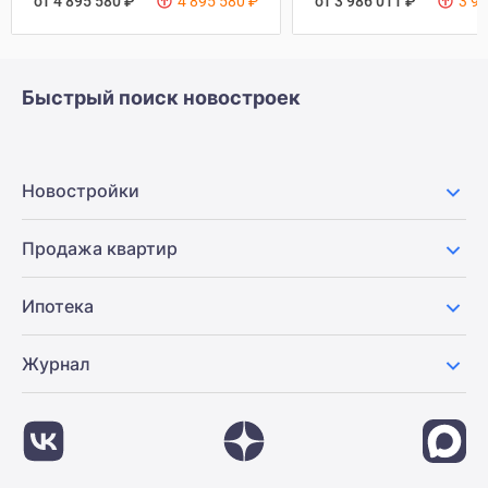
от 4 895 580
₽
4 895 580
₽
от 3 986 011
₽
3 9
Быстрый поиск новостроек
Новостройки
Продажа квартир
Ипотека
Журнал