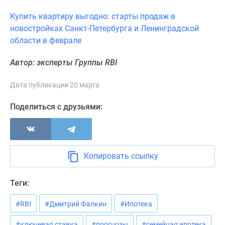
Коттеджные
Купить квартиру выгодно: старты продаж в
поселки
новостройках Санкт-Петербурга и Ленинградской
в
области в феврале
Ленинградской
обл
Автор: эксперты Группы RBI
Готовые
коттеджные
Дата публикации 20 марта
поселки
Строящиеся
Поделиться с друзьями:
коттеджные
поселки
Коттеджные
поселки
Копировать ссылку
у
леса
Теги:
Коттеджные
поселки
#RBI
#Дмитрий Фалкин
#Ипотека
у
водоема
#ключевая ставка
#прогнозы
#семейная ипотека