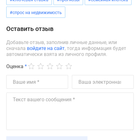
Коттеджные
#спрос на недвижимость
поселки
в
Оставить отзыв
ипотеку
Бизнес-
Добавьте отзыв, заполнив личные данные, или
центры
сначала
войдите на сайт
, тогда информация будет
Коттеджи
автоматически взята из личного профиля.
Траншевая
Оценка
*
ипотека
Скидки
и
акции
Макс
Рассрочка