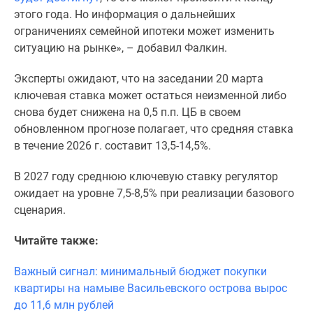
Квартиры
этого года. Но информация о дальнейших
со
ограничениях семейной ипотеки может изменить
скидками
ситуацию на рынке», – добавил Фалкин.
до
25%
Эксперты ожидают, что на заседании 20 марта
Новостройки
ключевая ставка может остаться неизменной либо
премиум-
снова будет снижена на 0,5 п.п. ЦБ в своем
класса
обновленном прогнозе полагает, что средняя ставка
Новостройки
в течение 2026 г. составит 13,5-14,5%.
бизнес-
класса
В 2027 году среднюю ключевую ставку регулятор
Дома
ожидает на уровне 7,5-8,5% при реализации базового
и
сценария.
коттеджи
Коттеджные
Читайте также:
поселки
Важный сигнал: минимальный бюджет покупки
в
квартиры на намыве Васильевского острова вырос
Санкт-
до 11,6 млн рублей
Петербурге