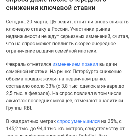
и
снижения ключевой ставки
застройщики
Коммерческие
Сегодня, 20 марта, ЦБ решит, стоит ли вновь снижать
помещения
ключевую ставку в России. Участники рынка
Квартиры
недвижимости не ждут серьезных изменений, считая,
на
что на спрос может повлиять скорее очередное
карте
ограничение выдачи семейной ипотеки.
Эксперты
и
Февраль отметился
изменением правил
выдачи
авторы
семейной ипотеки. На рынке Петербурга снижение
Машино-
объема продаж жилья на первичном рынке
места
составило около 33% (с 3,8 тыс. сделок в январе до
Специальные
2,5 тыс. в феврале). На спрос повлиял в том числе
предложения
ажиотаж последних месяцев, отмечают аналитики
Апартаменты
Группы RBI.
Новостройки
на
В квадратных метрах
спрос уменьшился
на 35%, с
карте
145,2 тыс. до 94,4 тыс. кв. метров, свидетельствуют
4-
данные информационной базы Dataflat. Это