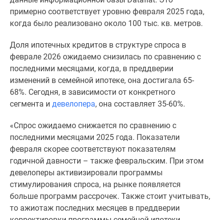
комнатные
примерно соответствует уровню февраля 2025 года,
и
когда было реализовано около 100 тыс. кв. метров.
более
Готовые
Доля ипотечных кредитов в структуре спроса в
новостройки
феврале 2026 ожидаемо снизилась по сравнению с
3-
последними месяцами, когда, в преддверии
комнатные
изменений в семейной ипотеке, она достигала 65-
Военная
68%. Сегодня, в зависимости от конкретного
ипотека
сегмента и
девелопера
, она составляет 35-60%.
Покупателю
Новостройки
«Спрос ожидаемо снижается по сравнению с
Санкт-
последними месяцами 2025 года. Показатели
Петербурга
февраля скорее соответствуют показателям
Видеообзор
годичной давности – также февральским. При этом
новостроек
девелоперы активизировали программы
Семейная
стимулирования спроса, на рынке появляется
ипотека
больше программ рассрочек. Также стоит учитывать,
Аналитика
то ажиотаж последних месяцев в преддверии
рынка
корректировки программы семейной ипотеки