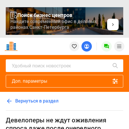
Поиск бизнес центров
Найдите современный офис в деловых
районах Санкт-Петербурга
Новостройки
Квартиры
Ипотека
Медиа
Удобный поиск новостроек
О
проекте
Доп. параметры
Контакты
Реклама
на
Вернуться в раздел
сайте
Vk
Дзен
Девелоперы не ждут оживления
Продавцы
спроса даже после очередного