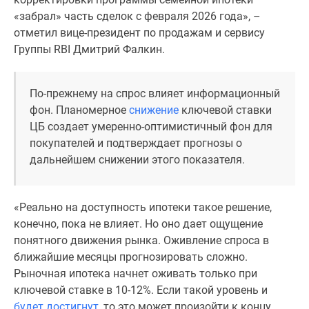
Панорамы
«забрал» часть сделок с февраля 2026 года», –
новостроек
отметил вице-президент по продажам и сервису
1-
Группы RBI Дмитрий Фалкин.
комнатные
Субсидированная
По-прежнему на спрос влияет информационный
застройщиком
фон. Планомерное
снижение
ключевой ставки
Мнение
ЦБ создает умеренно-оптимистичный фон для
эксперта
покупателей и подтверждает прогнозы о
Студии
дальнейшем снижении этого показателя.
Ипотечный
калькулятор
Новости
«Реально на доступность ипотеки такое решение,
недвижимости
конечно, пока не влияет. Но оно дает ощущение
Новостройки
понятного движения рынка. Оживление спроса в
Ленинградской
ближайшие месяцы прогнозировать сложно.
области
Рыночная ипотека начнет оживать только при
ИТ-
ключевой ставке в 10-12%. Если такой уровень и
ипотека
будет достигнут
, то это может произойти к концу