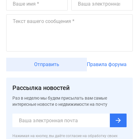
Квартиры
со
скидками
до
25%
Новостройки
премиум-
класса
Новостройки
Отправить
Правила форума
бизнес-
класса
Дома
Рассылка новостей
и
коттеджи
Раз в неделю мы будем присылать вам самые
интересные новости о недвижимости на почту
Коттеджные
поселки
в
Санкт-
Петербурге
Нажимая на кнопку, вы даёте согласие на обработку своих