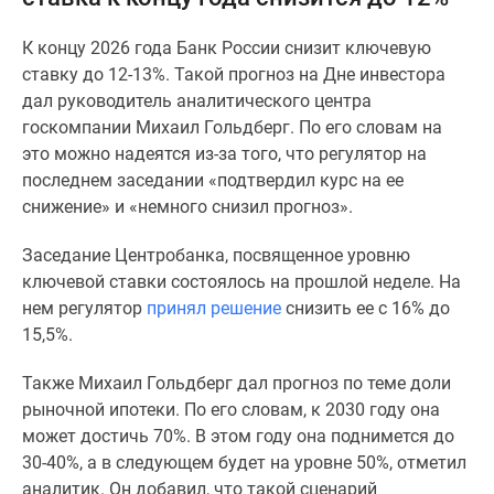
и
застройщики
К концу 2026 года Банк России снизит ключевую
Коммерческие
ставку до 12-13%. Такой прогноз на Дне инвестора
помещения
дал руководитель аналитического центра
Квартиры
госкомпании Михаил Гольдберг. По его словам на
на
это можно надеятся из-за того, что регулятор на
карте
последнем заседании «подтвердил курс на ее
Эксперты
снижение» и «немного снизил прогноз».
и
авторы
Заседание Центробанка, посвященное уровню
Машино-
ключевой ставки состоялось на прошлой неделе. На
места
нем регулятор
принял решение
снизить ее с 16% до
Специальные
15,5%.
предложения
Апартаменты
Также Михаил Гольдберг дал прогноз по теме доли
Новостройки
рыночной ипотеки. По его словам, к 2030 году она
на
может достичь 70%. В этом году она поднимется до
карте
30-40%, а в следующем будет на уровне 50%, отметил
4-
аналитик. Он добавил, что такой сценарий