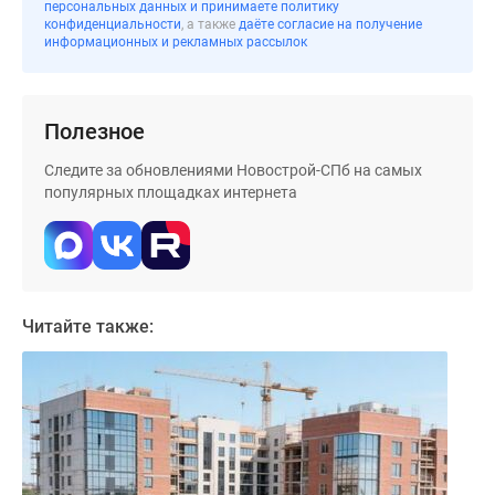
персональных данных и принимаете политику
Коттеджные
конфиденциальности
, а также
даёте согласие на получение
поселки
информационных и рекламных рассылок
в
Ленинградской
обл
Полезное
Готовые
Следите за обновлениями Новострой-СПб на самых
коттеджные
популярных площадках интернета
поселки
Строящиеся
коттеджные
поселки
Коттеджные
Читайте также:
поселки
у
леса
Коттеджные
поселки
у
водоема