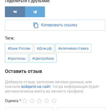
Поделиться с друзьями:
Панорамы
новостроек
1-
комнатные
Копировать ссылку
Субсидированная
застройщиком
Теги:
Мнение
эксперта
#Банк России
#Дом.рф
#ключевая ставка
Студии
Ипотечный
#прогнозы
#Центробанк
калькулятор
Новости
Оставить отзыв
недвижимости
Новостройки
Добавьте отзыв, заполнив личные данные, или
сначала
войдите на сайт
, тогда информация будет
Ленинградской
автоматически взята из личного профиля.
области
ИТ-
Оценка
*
ипотека