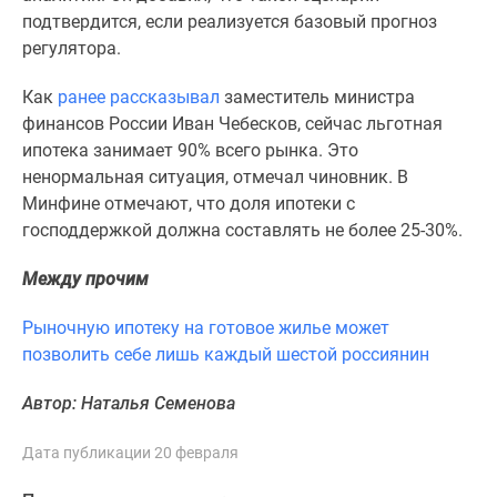
комнатные
подтвердится, если реализуется базовый прогноз
и
регулятора.
более
Готовые
Как
ранее рассказывал
заместитель министра
новостройки
финансов России Иван Чебесков, сейчас льготная
3-
ипотека занимает 90% всего рынка. Это
комнатные
ненормальная ситуация, отмечал чиновник. В
Военная
Минфине отмечают, что доля ипотеки с
ипотека
господдержкой должна составлять не более 25-30%.
Покупателю
Между прочим
Новостройки
Санкт-
Рыночную ипотеку на готовое жилье может
Петербурга
позволить себе лишь каждый шестой россиянин
Видеообзор
новостроек
Автор: Наталья Семенова
Семейная
ипотека
Дата публикации 20 февраля
Аналитика
рынка