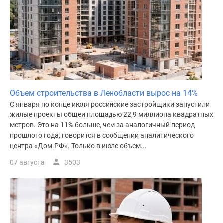
Коттеджные
поселки
в
ипотеку
Бизнес-
центры
Коттеджи
Объем строительства в Ленобласти вырос на 14%
Траншевая
С января по конце июля российские застройщики запустили
ипотека
жилые проекты общей площадью 22,9 миллиона квадратных
Скидки
метров. Это на 11% больше, чем за аналогичный период
и
прошлого года, говорится в сообщении аналитического
акции
центра «Дом.РФ». Только в июле объем...
Макс
07 августа
3503
Рассрочка