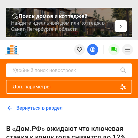
Поиск домов и коттеджей
Найдите идеальный дом или коттедж в
Санкт-Петербурге и области
Новостройки
Квартиры
Ипотека
Медиа
Удобный поиск новостроек
О
проекте
Доп. параметры
Контакты
Реклама
на
Вернуться в раздел
сайте
Vk
Дзен
В «Дом.РФ» ожидают что ключевая
Продавцы
ставка к концу года снизится до 12%