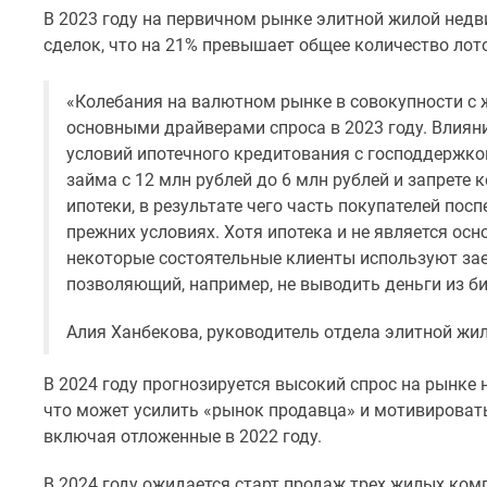
В 2023 году на первичном рынке элитной жилой нед
сделок, что на 21% превышает общее количество лото
«Колебания на валютном рынке в совокупности с 
основными драйверами спроса в 2023 году. Влиян
условий ипотечного кредитования с господдержк
займа с 12 млн рублей до 6 млн рублей и запрет
ипотеки, в результате чего часть покупателей пос
прежних условиях. Хотя ипотека и не является ос
некоторые состоятельные клиенты используют зае
позволяющий, например, не выводить деньги из б
Алия Ханбекова, руководитель отдела элитной жи
В 2024 году прогнозируется высокий спрос на рынке
что может усилить «рынок продавца» и мотивироват
включая отложенные в 2022 году.
В 2024 году ожидается старт продаж трех жилых ко