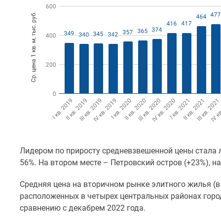
у
водоема
Коттеджные
поселки
в
ипотеку
Бизнес-
центры
Коттеджи
Траншевая
ипотека
Скидки
и
акции
Макс
Лидером по приросту средневзвешенной цены стала л
Рассрочка
56%. На втором месте – Петровский остров (+23%), н
Средняя цена на вторичном рынке элитного жилья (в
расположенных в четырех центральных районах города
сравнению с декабрем 2022 года.