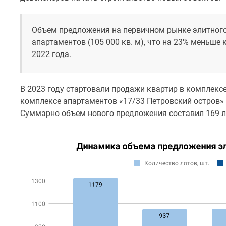
комнатные
Военная
ипотека
Объем предложения на первичном рынке элитного 
Покупателю
апартаментов (105 000 кв. м), что на 23% меньше
Новостройки
2022 года.
Санкт-
Петербурга
Видеообзор
новостроек
В 2023 году стартовали продажи квартир в комплексе
Семейная
комплексе апартаментов «17/33 Петровский остров» 
ипотека
Суммарно объем нового предложения составил 169 л
Аналитика
рынка
Панорамы
новостроек
1-
комнатные
Субсидированная
застройщиком
Мнение
эксперта
Студии