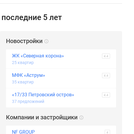
 последние 5 лет
Новостройки
ЖК «Северная корона»
4.4
25 квартир
МФК «Аструм»
4.4
35 квартир
«17/33 Петровский остров»
4.4
37 предложений
Компании и застройщики
NF GROUP
4