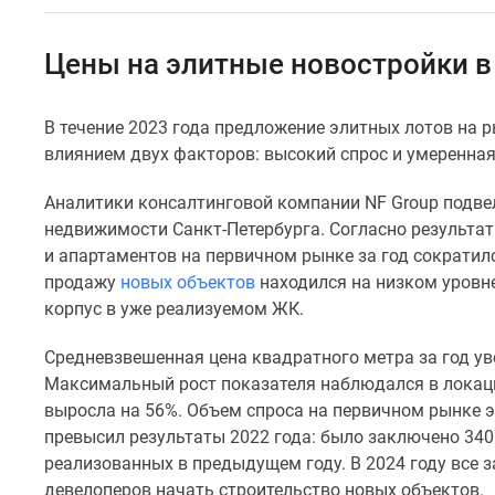
Коммерческие
помещения
Квартиры
Цены на элитные новостройки в
на
карте
Эксперты
В течение 2023 года предложение элитных лотов на
и
влиянием двух факторов: высокий спрос и умеренна
авторы
Машино-
места
Аналитики консалтинговой компании NF Group подвел
Специальные
недвижимости Санкт-Петербурга. Согласно результа
предложения
и апартаментов на первичном рынке за год сократилс
Апартаменты
продажу
новых объектов
находился на низком уровн
Новостройки
корпус в уже реализуемом ЖК.
на
карте
4-
Средневзвешенная цена квадратного метра за год уве
комнатные
Максимальный рост показателя наблюдался в локаци
и
выросла на 56%. Объем спроса на первичном рынке 
более
превысил результаты 2022 года: было заключено 340 
Готовые
реализованных в предыдущем году. В 2024 году все 
новостройки
3-
девелоперов начать строительство новых объектов.