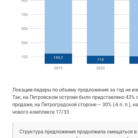
Ипотечный
калькулятор
Новости
недвижимости
Новостройки
Ленинградской
области
ИТ-
ипотека
Квартиры
со
скидками
до
25%
Новостройки
Локации-лидеры по объему предложения за год не из
премиум-
Так, на Петровском острове было представлено 43% 
класса
продаже, на Петроградской стороне – 30% (-6 п. п.), н
Новостройки
нового комплексе 17/33.
бизнес-
класса
Дома
и
Структура предложения продолжила смещаться в
коттеджи