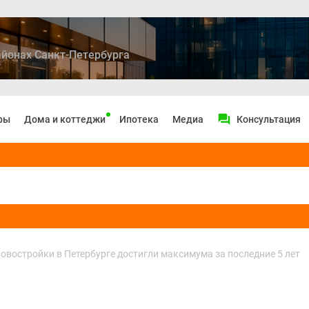
йонах Санкт-Петербурга
ры
Дома и коттеджи
Ипотека
Медиа
Консультация
овостройки в Петербурге достигли максимума за последние 5 лет