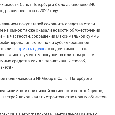
вижимости Санкт-Петербурга было заключено 340
в, реализованных в 2022 году.
желанием покупателей сохранить средства стали
ие на рынок также оказали новости об ужесточении
ой – в частности, сокращении максимальной суммы
е комбинирования рыночной и субсидированной
пешили
оформить сделки
с недвижимостью на
новным инструментом покупки на элитном рынке,
мные средства как альтернативный способ,
изнеса»
лой недвижимости NF Group в Санкт-Петербурге
 недвижимости при низкой активности застройщиков,
ь застройщиков начать строительство новых объектов,
мплексов в Петроградском и Центральном районах