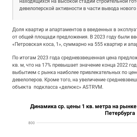
находящихся на высокой стадии строительной гот
Коттеджные
девелоперской активности в части вывода нового
поселки
в
Санкт-
Доля квартир и апартаментов в введенных в эксплуат
Петербурге
Коттеджные
от общей площади предложения. В 2023 году были в
поселки
«Петровская коса, 1», суммарно на 555 квартир и апар
в
Ленинградской
По итогам 2023 года средневзвешенная цена предлож
обл
кв. м, что на 17% превышает значение конца 2022 го
Готовые
выбытием с рынка наиболее привлекательных по цене
коттеджные
поселки
девелоперов. Кроме того, на увеличение средневзве
Строящиеся
объекта подкласса «делюкс» ASTRVM.
коттеджные
поселки
Коттеджные
поселки
у
леса
Коттеджные
поселки