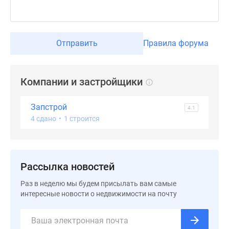
Коттеджные
поселки
в
Отправить
Правила форума
Ленинградской
обл
Готовые
коттеджные
Компании и застройщики
поселки
Строящиеся
Запстрой
4.1
коттеджные
4 сдано
•
1 строится
поселки
Коттеджные
поселки
Рассылка новостей
у
леса
Раз в неделю мы будем присылать вам самые
Коттеджные
интересные новости о недвижимости на почту
поселки
у
водоема