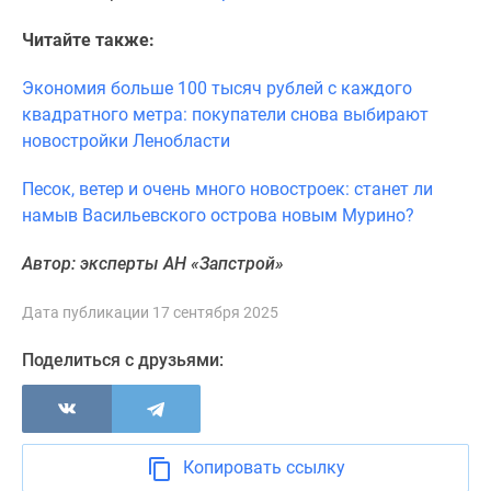
Панорамы
Читайте также:
новостроек
1-
Экономия больше 100 тысяч рублей с каждого
комнатные
квадратного метра: покупатели снова выбирают
Субсидированная
новостройки Ленобласти
застройщиком
Мнение
Песок, ветер и очень много новостроек: станет ли
эксперта
намыв Васильевского острова новым Мурино?
Студии
Ипотечный
Автор: эксперты АН «Запстрой»
калькулятор
Новости
Дата публикации 17 сентября 2025
недвижимости
Поделиться с друзьями:
Новостройки
Ленинградской
области
ИТ-
Копировать ссылку
ипотека