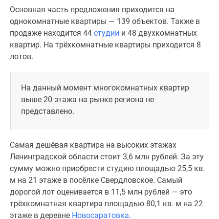
комнатные
Основная часть предложения приходится на
и
однокомнатные квартиры — 139 объектов. Также в
более
продаже находится 44
студии
и 48 двухкомнатных
Готовые
квартир. На трёхкомнатные квартиры приходится 8
новостройки
лотов.
3-
комнатные
На данный момент многокомнатных квартир
Военная
выше 20 этажа на рынке региона не
ипотека
представлено.
Покупателю
Новостройки
Санкт-
Самая дешёвая квартира на высоких этажах
Петербурга
Ленинградской области стоит 3,6 млн рублей. За эту
Видеообзор
сумму можно приобрести студию площадью 25,5 кв.
новостроек
м на 21 этаже в посёлке Свердловское. Самый
Семейная
дорогой лот оценивается в 11,5 млн рублей — это
ипотека
трёхкомнатная квартира площадью 80,1 кв. м на 22
Аналитика
этаже в деревне
Новосаратовка
.
рынка