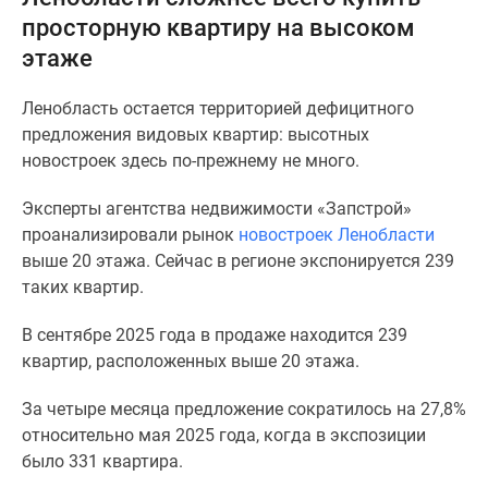
и
просторную квартиру на высоком
застройщики
этаже
Коммерческие
помещения
Ленобласть остается территорией дефицитного
Квартиры
предложения видовых квартир: высотных
на
новостроек здесь по-прежнему не много.
карте
Эксперты
Эксперты агентства недвижимости «Запстрой»
и
проанализировали рынок
новостроек Ленобласти
авторы
выше 20 этажа. Сейчас в регионе экспонируется 239
Машино-
таких квартир.
места
Специальные
В сентябре 2025 года в продаже находится 239
предложения
квартир, расположенных выше 20 этажа.
Апартаменты
Новостройки
За четыре месяца предложение сократилось на 27,8%
на
относительно мая 2025 года, когда в экспозиции
карте
было 331 квартира.
4-