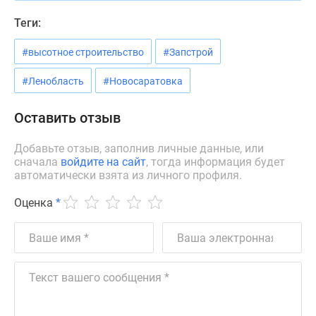
Квартиры
со
Теги:
скидками
#высотное строительство
#Запстрой
до
25%
#Ленобласть
#Новосаратовка
Новостройки
премиум-
Оставить отзыв
класса
Новостройки
Добавьте отзыв, заполнив личные данные, или
бизнес-
сначала
войдите на сайт
, тогда информация будет
класса
автоматически взята из личного профиля.
Дома
Оценка
*
и
коттеджи
Коттеджные
поселки
в
Санкт-
Петербурге