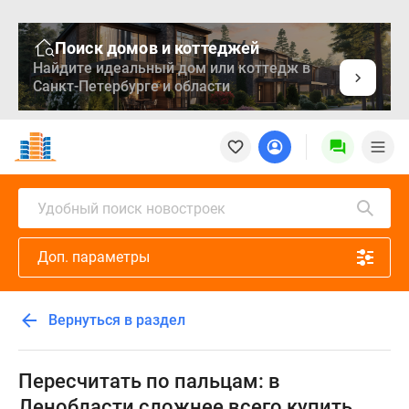
Поиск домов и коттеджей
Найдите идеальный дом или коттедж в
Санкт-Петербурге и области
Новостройки
Квартиры
Ипотека
Медиа
Удобный поиск новостроек
О
проекте
Доп. параметры
Контакты
Реклама
на
Вернуться в раздел
сайте
Vk
Дзен
Пересчитать по пальцам: в
Продавцы
Ленобласти сложнее всего купить