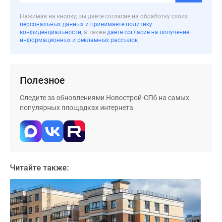
Коттеджные
Нажимая на кнопку, вы даёте согласие на обработку своих
поселки
персональных данных и принимаете политику
конфиденциальности
, а также
даёте согласие на получение
в
информационных и рекламных рассылок
ипотеку
Бизнес-
центры
Полезное
Коттеджи
Траншевая
Следите за обновлениями Новострой-СПб на самых
ипотека
популярных площадках интернета
Скидки
и
акции
Макс
Рассрочка
Читайте также: