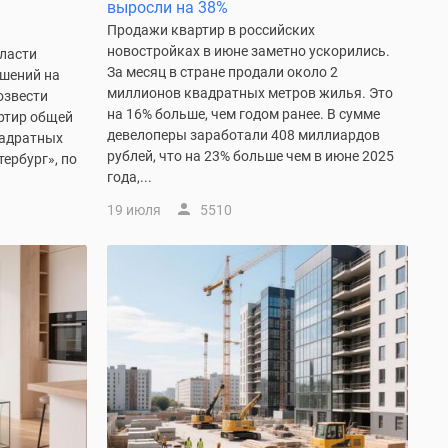
выросли на 38%
Продажи квартир в российских
новостройках в июне заметно ускорились.
власти
За месяц в стране продали около 2
ешений на
миллионов квадратных метров жилья. Это
озвести
на 16% больше, чем годом ранее. В сумме
артир общей
девелоперы заработали 408 миллиардов
вадратных
рублей, что на 23% больше чем в июне 2025
ербург», по
года,...
19 июля
5510