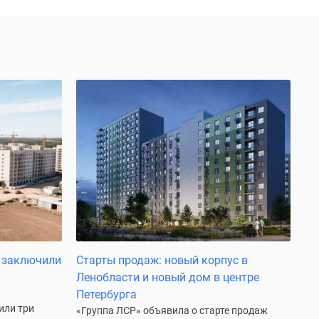
и заключили
Старты продаж: новый корпус в
Ленобласти и новый дом в центре
Петербурга
или три
«Группа ЛСР» объявила о старте продаж