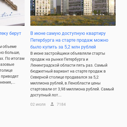
теку берут
В июне самую доступную квартиру
Петербурга на старте продаж можно
м объеме
было купить за 5,2 млн рублей
но больше,
В июне застройщики объявляли старты
ах. По итогам
продаж на рынке Петербурга и
базовые
Ленинградской области пять раз. Самый
толице
бюджетный вариант на старте продаж в
е приводят
Северной столице продавался за 5,2
ения,...
миллиона рублей, в Ленобласти цены
стартовали от 3,98 миллиона рублей. Самый
доступный лот...
02 июля
7184