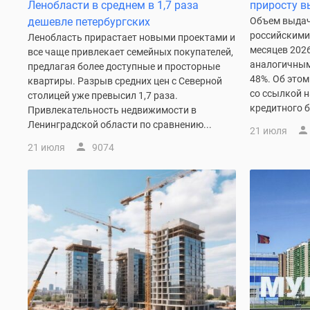
Ипотечный
Ленобласти в среднем в 1,7 раза
приросту в
калькулятор
дешевле петербургских
Объем выдач
Новости
российскими
Ленобласть прирастает новыми проектами и
недвижимости
месяцев 2026
все чаще привлекает семейных покупателей,
Новостройки
аналогичным
предлагая более доступные и просторные
Ленинградской
48%. Об это
квартиры. Разрыв средних цен с Северной
области
со ссылкой 
столицей уже превысил 1,7 раза.
ИТ-
кредитного б
Привлекательность недвижимости в
ипотека
Ленинградской области по сравнению...
Квартиры
21 июля
со
21 июля
9074
скидками
до
25%
Новостройки
премиум-
класса
Новостройки
бизнес-
класса
Дома
и
коттеджи