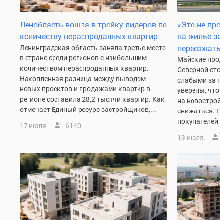
Коттеджные
поселки
Ленобласть вошла в тройку лидеров по
«Это не про
в
количеству нераспроданных квартир
на жилье з
Санкт-
Петербурге
Ленинградская область заняла третье место
переезжать
Коттеджные
в стране среди регионов с наибольшим
Майские про
поселки
количеством нераспроданных квартир.
Северной ст
в
Накопленная разница между выводом
слабыми за п
Ленинградской
новых проектов и продажами квартир в
уверены, что
обл
регионе составила 28,2 тысячи квартир. Как
на новостро
Готовые
отмечает Единый ресурс застройщиков,...
снижаться. 
коттеджные
покупателей 
поселки
17 июля
6140
Строящиеся
13 июля
коттеджные
поселки
Коттеджные
поселки
у
леса
Коттеджные
поселки