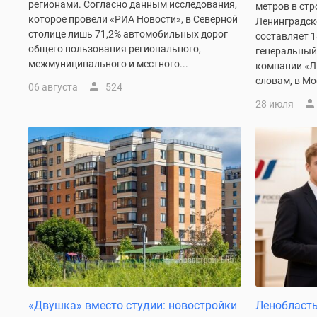
регионами. Согласно данным исследования,
метров в стр
комнатные
которое провели «РИА Новости», в Северной
Ленинградск
Военная
столице лишь 71,2% автомобильных дорог
составляет 1
ипотека
общего пользования регионального,
генеральный
Покупателю
межмуниципального и местного...
Новостройки
компании «Л
Санкт-
словам, в Мос
06 августа
524
Петербурга
28 июля
Видеообзор
новостроек
Семейная
ипотека
Аналитика
рынка
Панорамы
новостроек
1-
комнатные
Субсидированная
застройщиком
Мнение
эксперта
«Двушка» вместо студии: новостройки
Ленобласть
Студии