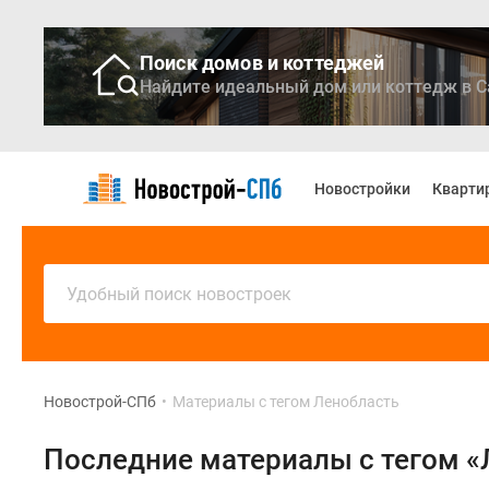
Поиск домов и коттеджей
Найдите идеальный дом или коттедж в С
Новостройки
Квартиры
Новостройки
Кварти
Ипотека
Медиа
О
проекте
Контакты
Удобный поиск новостроек
Реклама
на
сайте
Vk
Дзен
Новострой-СПб
•
Материалы с тегом Ленобласть
Продавцы
и
Последние материалы с тегом «
застройщики