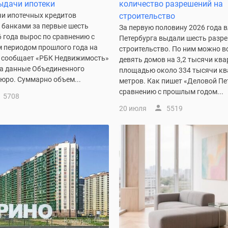
ыдачи ипотеки
количество разрешений на
и ипотечных кредитов
строительство
 банками за первые шесть
За первую половину 2026 года 
 года вырос по сравнению с
Петербурга выдали шесть разр
 периодом прошлого года на
строительство. По ним можно в
м сообщает «РБК Недвижимость»
девять домов на 3,2 тысячи кв
на данные Объединенного
площадью около 334 тысячи к
юро. Суммарно объем...
метров. Как пишет «Деловой Пет
сравнению с прошлым годом...
5708
20 июля
5519