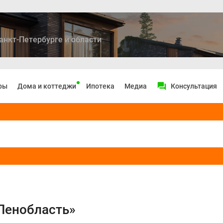
анкт-Петербурге и области
ры
Дома и коттеджи
Ипотека
Медиа
Консультация
Ленобласть»