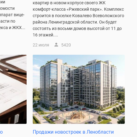
тии
квартир в новом корпусе своего ЖК
домости
комфорт-класса «Ржевский парк». Комплекс
ппарат вице-
строится в поселке Ковалево Всеволожского
асти по
района Ленинградской области. Он будет
кса и ЖКХ...
состоять из восьми домов высотой от 11 до
16 этажей....
22 июля
5420
ло
Продажи новостроек в Ленобласти