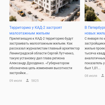
у
водоема
Коттеджные
поселки
в
ипотеку
Территорию у КАД-2 застроят
В Петербур
Бизнес-
малоэтажным жильем
новых жил
центры
Прилегающую к КАД-2 территорию будут
С января по
Коттеджи
застраивать малоэтажным жильем. Как
застройщики
Траншевая
рассказал журналистам главный архитектор
жилые проек
ипотека
Ленинградской области Сергей Лутченко,
тысяча квад
Скидки
такую установку дал глава региона
аналогичным
и
акции
Александр Дрозденко. «Губернатором
показатель у
Макс
обозначена цель изменения высотности
был 1,01...
Рассрочка
застройки...
08 июля
09 июля
5825