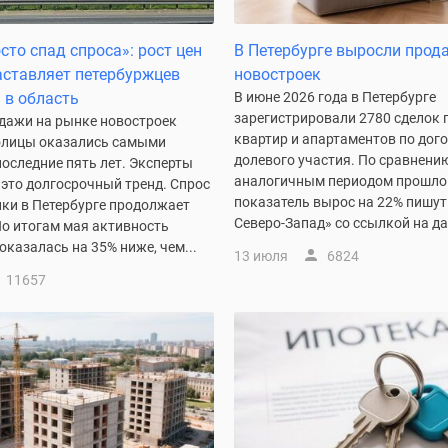
сто спад спроса»: рост цен
В Петербурге выросли прод
аставляет петербуржцев
новостроек
 в область
В июне 2026 года в Петербурге
зарегистрировали 2780 сделок 
дажи на рынке новостроек
квартир и апартаментов по дог
олицы оказались самыми
долевого участия. По сравнению
оследние пять лет. Эксперты
аналогичным периодом прошло
 это долгосрочный тренд. Спрос
показатель вырос на 22% пишут
йки в Петербурге продолжает
Северо-Запад» со ссылкой на да
По итогам мая активность
оказалась на 35% ниже, чем...
13 июля
6824
11657