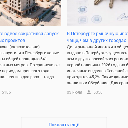
ге вдвое сократился запуск
В Петербурге рыночную ипо
ых проектов
чаще, чем в других городах
 июнь (включительно)
Доля рыночной ипотеки в обще
 запустили в Петербурге новые
выдачи в Петербурге существен
ты общей площадью 541
чем в других российских регион
ратных метров. По сравнению с
первой половины 2026 года на 
 периодом прошлого года
ипотечные выдачи в Северной с
пал почти в два раза – тогда
приходится 45,2%. Такие данны
аналитики Сбербанка. Для сравн
5186
03 июля
6356
Показать ещё