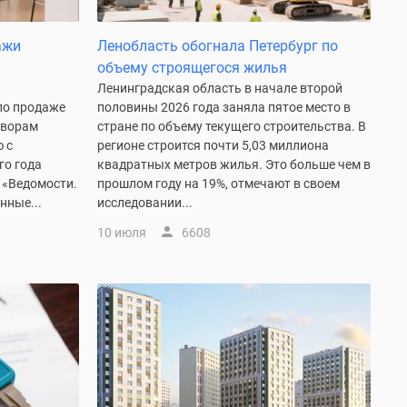
ажи
Ленобласть обогнала Петербург по
объему строящегося жилья
Ленинградская область в начале второй
по продаже
половины 2026 года заняла пятое место в
оворам
стране по объему текущего строительства. В
 с
регионе строится почти 5,03 миллиона
го года
квадратных метров жилья. Это больше чем в
 «Ведомости.
прошлом году на 19%, отмечают в своем
нные...
исследовании...
10 июля
6608