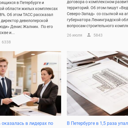
договора о комплексном разви
оящихся в Петербурге и
территорий. Об этом пишут «Ве
ой области жилых комплексах
Северо-Запад» со ссылкой на а
8%. Об этом ТАСС рассказал
губернатора Ленинградской обл
 директор девелоперской
вопросам строительного компле
юди» Денис Жалнин. По его
кве и...
26 июля
5843
6338
 оказалась в лидерах по
В Петербурге в 1,5 раза упа