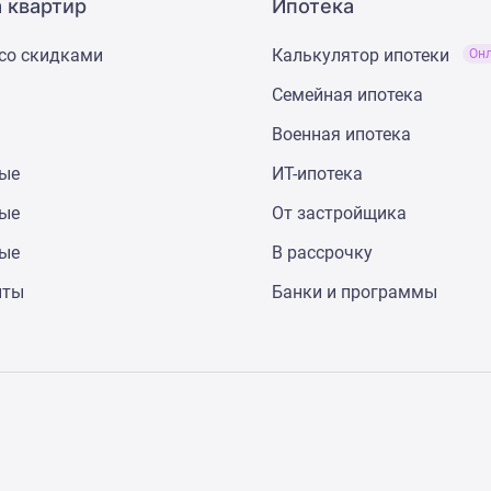
 квартир
Ипотека
со скидками
Калькулятор ипотеки
Он
Семейная ипотека
Военная ипотека
ные
ИТ-ипотека
ные
От застройщика
ные
В рассрочку
нты
Банки и программы