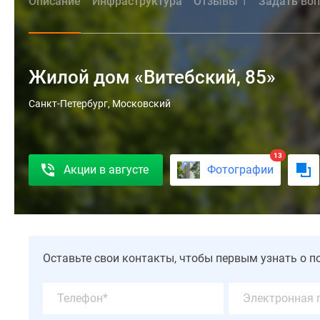
Описание
Инфраструктура
Отзывы
Задать во
1
Жилой дом «Витебский, 85»
Современный
Санкт-Петербург, Московский
двухсекционный
16-
этажный
13
Акции в августе
Фотографии
ЖД
«Витебский
пр.,
85»
от
строительного
Оставьте свои контакты, чтобы первым узнать о п
концерна
Лемминкяйнен
расположен