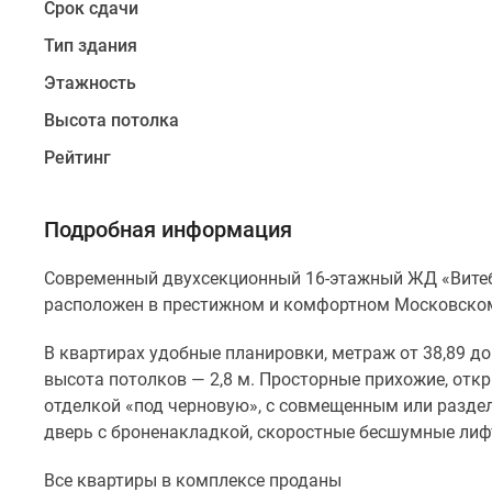
Срок сдачи
8,7
до
Тип здания
13,7
Этажность
кв.м.
Стандартная
Высота потолка
высота
Рейтинг
потолков
—
2,8
Подробная информация
м.
Просторные
Современный двухсекционный 16-этажный ЖД «Витебс
прихожие,
расположен в престижном и комфортном Московском
открытые
В квартирах удобные планировки, метраж от 38,89 до 1
балконы,
высота потолков — 2,8 м. Просторные прихожие, отк
лоджии.
отделкой «под черновую», с совмещенным или разде
Квартиры
дверь с броненакладкой, скоростные бесшумные лиф
предусмотрены
с
Все квартиры в комплексе проданы
отделкой