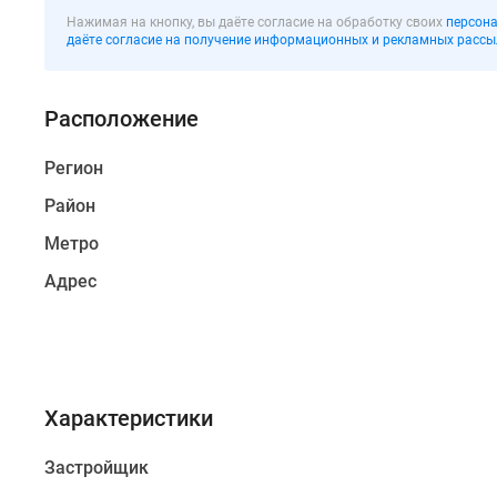
в
Нажимая на кнопку, вы даёте согласие на обработку своих
персона
престижном
даёте согласие на получение информационных и рекламных рассы
и
комфортном
Расположение
Московском
районе.
Регион
В
Район
квартирах
Метро
удобные
планировки,
Адрес
метраж
от
38,89
до
105,09
Характеристики
кв.м.,
кухни
Застройщик
от