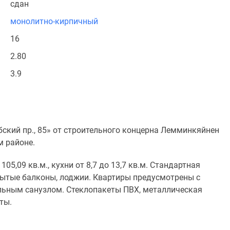
сдан
монолитно-кирпичный
16
2.80
3.9
кий пр., 85» от строительного концерна Лемминкяйнен
 районе.
05,09 кв.м., кухни от 8,7 до 13,7 кв.м. Стандартная
рытые балконы, лоджии. Квартиры предусмотрены с
льным санузлом. Стеклопакеты ПВХ, металлическая
ты.