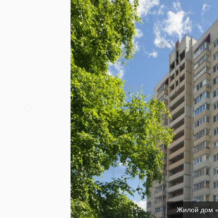
квартиры
в
комплексе
проданы
Жилой дом «