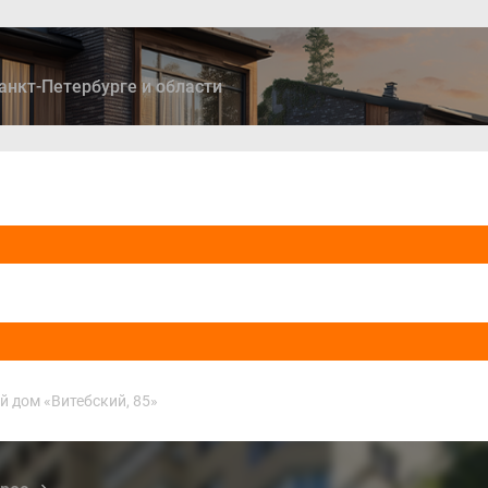
анкт-Петербурге и области
ры
Дома и коттеджи
Ипотека
Медиа
Консультация
 дом «Витебский, 85»