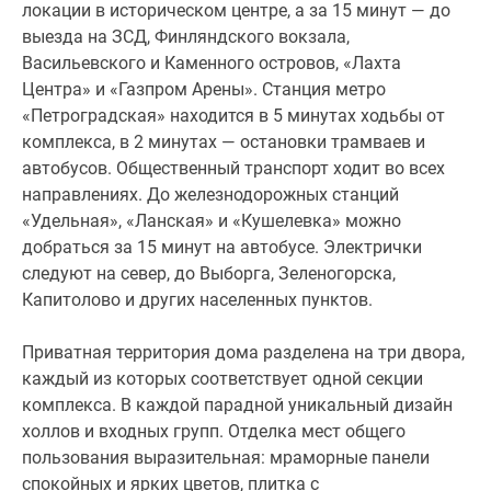
здание
локации в историческом центре, а за 15 минут — до
ломаной
выезда на ЗСД, Финляндского вокзала,
формы.
Васильевского и Каменного островов, «Лахта
Дом
Центра» и «Газпром Арены». Станция метро
разделен
«Петроградская» находится в 5 минутах ходьбы от
на
комплекса, в 2 минутах — остановки трамваев и
3
автобусов. Общественный транспорт ходит во всех
секции,
направлениях. До железнодорожных станций
в
«Удельная», «Ланская» и «Кушелевка» можно
каждой
добраться за 15 минут на автобусе. Электрички
из
следуют на север, до Выборга, Зеленогорска,
которых
Капитолово и других населенных пунктов.
3–
5
Приватная территория дома разделена на три двора,
парадных.
каждый из которых соответствует одной секции
Внешний
комплекса. В каждой парадной уникальный дизайн
облик
холлов и входных групп. Отделка мест общего
комплекса
пользования выразительная: мраморные панели
создало
спокойных и ярких цветов, плитка с