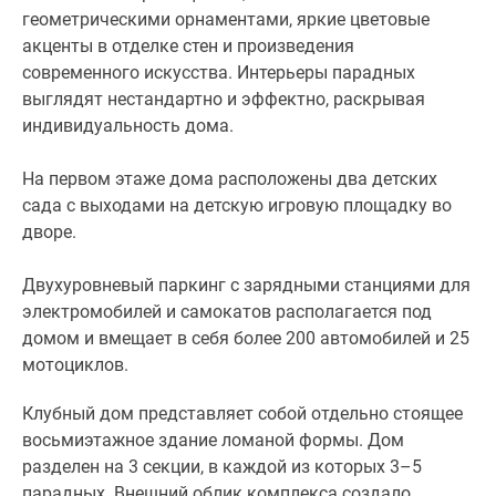
архитектурное
геометрическими орнаментами, яркие цветовые
бюро
акценты в отделке стен и произведения
«Студия
современного искусства. Интерьеры парадных
44».
выглядят нестандартно и эффектно, раскрывая
Главным
индивидуальность дома.
акцентом
серо-
На первом этаже дома расположены два детских
белого
сада с выходами на детскую игровую площадку во
каменного
дворе.
фасада
станут
Двухуровневый паркинг с зарядными станциями для
окна
электромобилей и самокатов располагается под
и
домом и вмещает в себя более 200 автомобилей и 25
балконы
мотоциклов.
разных
Клубный дом представляет собой отдельно стоящее
форм
восьмиэтажное здание ломаной формы. Дом
и
разделен на 3 секции, в каждой из которых 3–5
размеров,
парадных. Внешний облик комплекса создало