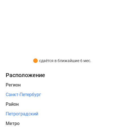
которой
удобно
добираться
на
восток
города,
и
Каменноостровского
проспекта,
сдаётся в ближайшие 6 мес.
связывающего
центр
Расположение
Петербурга
Регион
с
Приморским
Санкт-Петербург
районом.
Район
Оттуда
Петроградский
за
30
Метро