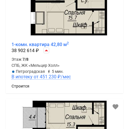
террасами,
панорамными
окнами,
выходами
на
крышу
и
2
1-комн. квартира 42,80 м
38 902 614
₽
во
двор.
Этаж
7/8
Во
СПБ, ЖК «Мельцер Холл»
большинстве
Петроградская
5 мин.
В ипотеку от 451 230
₽
/мес
квартир
есть
Строится
гардеробные
и
кладовые,
раздельные
санузлы
(один