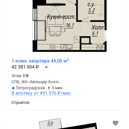
из
них
—
гостевой),
балконы
и
лоджии.
Кухня
и
2
1-комн. квартира 44,00 м
гостиная
42 381 004
₽
в
Этаж
7/8
большинстве
СПБ, ЖК «Мельцер Холл»
лотов
Петроградская
5 мин.
В ипотеку от 491 576
₽
/мес
объединена
в
Строится
одном
помещении.
Квартиры