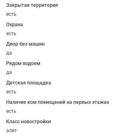
Зеленогорска,
Закрытая территория
Капитолово
есть
и
Охрана
других
населенных
есть
пунктов.
Двор без машин
да
Приватная
территория
Рядом водоем
дома
да
разделена
Детская площадка
на
есть
три
двора,
Наличие ком помещений на первых этажах
каждый
есть
из
Класс новостройки
которых
соответствует
элит
одной