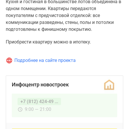
Кухня и гостиная в большинстве лотов объединена в
в
одном помещении. Квартиры передаются
новостройке
покупателям с предчистовой отделкой: все
запроектировано
коммуникации разведены, стены, полы и потолки
165
подготовлены к финишному покрытию.
квартир
общей
Приобрести квартиру можно в ипотеку.
площадью
от
42
Подробнее на сайте проекта
до
313
кв.
Инфоцентр новостроек
м.
К
покупке
+7 (812) 424-49 ...
доступны
9:00 — 21:00
квартиры
с
одной,