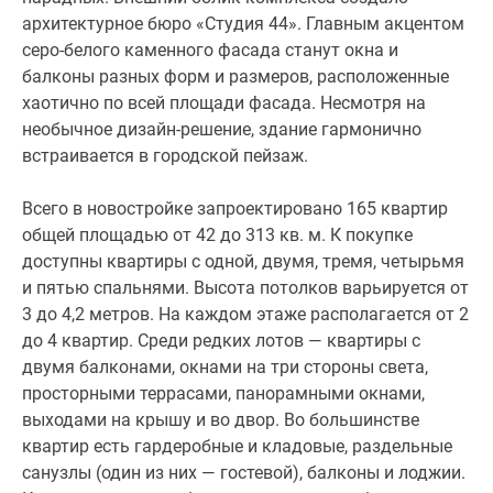
расположенные
архитектурное бюро «Студия 44». Главным акцентом
хаотично
серо-белого каменного фасада станут окна и
по
балконы разных форм и размеров, расположенные
всей
хаотично по всей площади фасада. Несмотря на
площади
необычное дизайн-решение, здание гармонично
фасада.
встраивается в городской пейзаж.
Несмотря
на
Всего в новостройке запроектировано 165 квартир
необычное
общей площадью от 42 до 313 кв. м. К покупке
дизайн-
доступны квартиры с одной, двумя, тремя, четырьмя
решение,
и пятью спальнями. Высота потолков варьируется от
здание
3 до 4,2 метров. На каждом этаже располагается от 2
гармонично
до 4 квартир. Среди редких лотов — квартиры с
встраивается
двумя балконами, окнами на три стороны света,
в
просторными террасами, панорамными окнами,
городской
выходами на крышу и во двор. Во большинстве
пейзаж.
квартир есть гардеробные и кладовые, раздельные
санузлы (один из них — гостевой), балконы и лоджии.
Всего