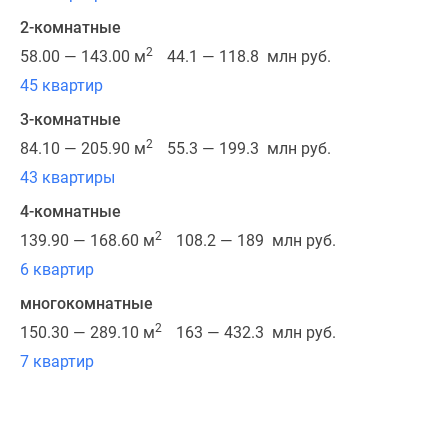
развитой
2-комнатные
торговой
2
58.00 — 143.00 м
44.1 — 118.8 млн руб.
и
социальной
45 квартир
инфраструктурой.
3-комнатные
2
84.10 — 205.90 м
55.3 — 199.3 млн руб.
ЖК
43 квартиры
расположен
вблизи
4-комнатные
перекрестка
2
139.90 — 168.60 м
108.2 — 189 млн руб.
двух
6 квартир
крупных
магистралей
многокомнатные
города
2
150.30 — 289.10 м
163 — 432.3 млн руб.
—
7 квартир
набережной
реки
Карповки,
по