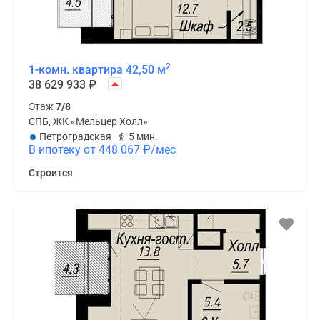
от
2
до
4
2
квартир.
1-комн. квартира 42,50 м
38 629 933
₽
Среди
редких
Этаж
7/8
лотов
СПБ, ЖК «Мельцер Холл»
—
Петроградская
5 мин.
В ипотеку от 448 067
₽
/мес
квартиры
с
Строится
двумя
балконами,
окнами
на
три
стороны
света,
просторными