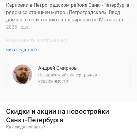
Карповки в Петроградском районе Санкт-Петербурга
рядом со станцией метро «Петроградская». Ввод
дома в эксплуатацию запланирован на IV квартал
2025 года.
Надежность застройщика
читать далее
Девелопер проекта — компания «Альфа Фаберже»,
зарегистрированная в 2019 году. В том же году
Андрей Смирнов
компания приобрела проект строительства ЖК
Независимый эксперт рынка
Meltzer Hall у шведского застройщика Bonava.
недвижимости
Описание проекта
Элитный клубный дом «Мельцер Холл» возводится в
историческом центре Петроградской стороны на
Скидки и акции на новостройки
пересечении набережной реки Карповка и
Санкт-Петербурга
Каменноостровского проспекта. Раньше на этом
Как сюда попасть?
месте находилась мебельно-столярная фабрика