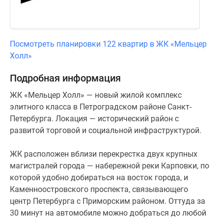
домом
и
вмещает
в
Посмотреть планировки 122 квартир в ЖК «Мельцер
себя
Холл»
более
200
Подробная информация
автомобилей
ЖК «Мельцер Холл» — новый жилой комплекс
и
элитного класса в Петроградском районе Санкт-
25
Петербурга. Локация — исторический район с
мотоциклов.
развитой торговой и социальной инфраструктурой.
Клубный
дом
ЖК расположен вблизи перекрестка двух крупных
представляет
магистралей города — набережной реки Карповки, по
собой
которой удобно добираться на восток города, и
отдельно
Каменноостровского проспекта, связывающего
стоящее
центр Петербурга с Приморским районом. Оттуда за
восьмиэтажное
30 минут на автомобиле можно добраться до любой