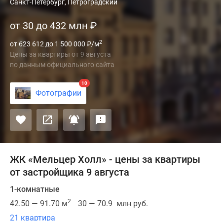
ЖК
Санкт-Петербург, Петроградский
«Мельцер
от 30 до 432 млн
₽
Холл»
—
2
от 623 612 до 1 500 000
₽
/м
новый
Цены за квартиры
от
9 августа
жилой
по данным официального сайта
комплекс
элитного
10
Фотографии
класса
в
Петроградском
районе
Санкт-
Петербурга.
ЖК «Мельцер Холл» - цены за квартиры
Локация
от застройщика 9 августа
—
1-комнатные
исторический
2
район
42.50 — 91.70 м
30 — 70.9 млн руб.
с
21 квартира