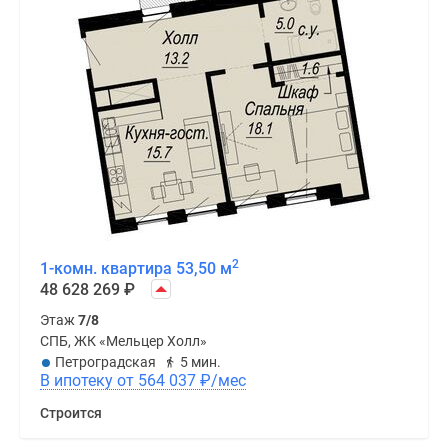
передаются
покупателям
с
предчистовой
отделкой:
все
коммуникации
разведены,
стены,
полы
и
потолки
2
1-комн. квартира 53,50 м
подготовлены
48 628 269
₽
к
Этаж
7/8
финишному
СПБ, ЖК «Мельцер Холл»
покрытию.
Петроградская
5 мин.
В ипотеку от 564 037
₽
/мес
Приобрести
Строится
квартиру