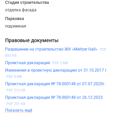
Стадия строительства
секции
отделка фасада
комплекса.
В
Парковка
каждой
подземная
парадной
уникальный
Правовые документы
дизайн
холлов
Разрешение на строительство ЖК «Meltzer Hall»
PDF
и
883 KB
входных
Проектная декларация
PDF 3 MB
групп.
Изменения в проектную декларацию от 31.10.2017 г.
Отделка
PDF 8 MB
мест
Проектная декларация № 78-000148 от 07.07.2020г.
общего
PDF 212 KB
пользования
Проектная декларация № 78-000148 от 26.12.2023
выразительная:
мраморные
PDF 291 KB
панели
Показать ещё