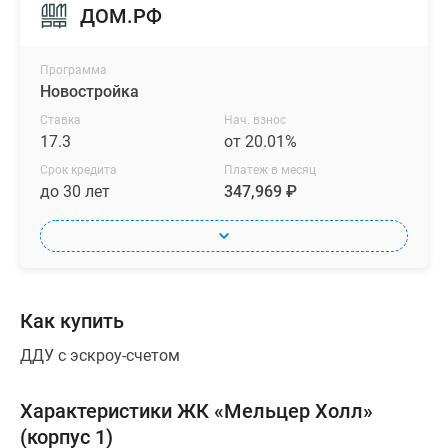
ДОМ.РФ
ходьбы
от
комплекса,
Программа
Новостройка
в
2
Ставка
Нач. взнос
минутах
17.3
от 20.01%
—
Срок кредита
Платеж в месяц
остановки
до 30 лет
347,969 ₽
трамваев
и
автобусов.
Общественный
транспорт
Как купить
ходит
ДДУ с эскроу-счетом
во
всех
направлениях.
Характеристики ЖК «Мельцер Холл»
До
(корпус 1)