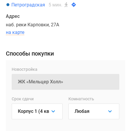
минут
Петроградская
5 мин.
на
автомобиле
Адрес
можно
наб. реки Карповки, 27А
добраться
на карте
до
любой
локации
Способы покупки
в
историческом
Новостройка
центре,
а
за
15
Срок сдачи
Комнатность
минут
—
до
выезда
на