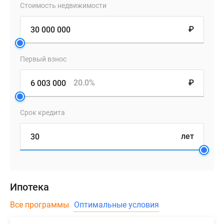
ЗСД,
Стоимость недвижимости
Финляндского
₽
вокзала,
Васильевского
и
Первый взнос
Каменного
островов,
20.0%
₽
«Лахта
Центра»
Срок кредита
и
«Газпром
лет
Арены».
Станция
метро
«Петроградская»
Ипотека
находится
в
Все программы
Оптимальные условия
5
минутах