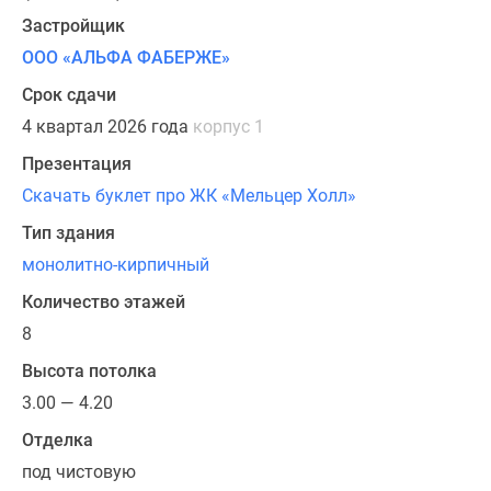
железнодорожных
Застройщик
станций
«Удельная»,
ООО «АЛЬФА ФАБЕРЖЕ»
«Ланская»
Срок сдачи
и
4 квартал 2026 года
корпус 1
«Кушелевка»
можно
Презентация
добраться
Скачать буклет про ЖК «Мельцер Холл»
за
Тип здания
15
монолитно-кирпичный
минут
на
Количество этажей
автобусе.
8
Электрички
Высота потолка
следуют
на
3.00 — 4.20
север,
Отделка
до
под чистовую
Выборга,