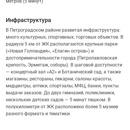
метров (5 минут)
дорогам — дом находится между
Каменноостровским проспектом, набережной реки
Карповки и улицей Профессора Попова.
Инфраструктура
В Петроградском районе развитая инфраструктура:
много культурных, спортивных, торговых объектов. В
радиусе 5 км от ЖК располагаются крупные парки
(«Новая Голландия», «Елагин остров») и
достопримечательности города (Петропавловская
крепость, Эрмитаж, соборы). В шаговой доступности
— концертный зал «А2» и Ботанический сад, а также
магазины, рестораны, пекарни, салоны красоты,
медцентры, аптеки, спортзалы, МФЦ, банки, пункты
выдачи заказов. До двух гимназий, поликлиники,
нескольких детских садов — 5 минут пешком. В
полукилометре от ЖК расположено более 5 музеев
разного формата и тематики.