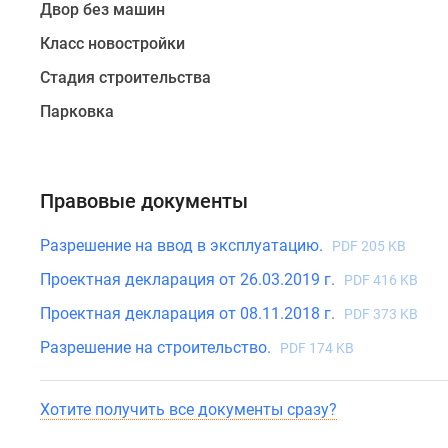
медицинский
Двор без машин
центр.
Класс новостройки
На
первом
Стадия строительства
этаже
Парковка
оборудуют
спортивную
студию
и
Правовые документы
детский
клуб.
Разрешение на ввод в эксплуатацию.
PDF 205 KB
Проектная декларация от 26.03.2019 г.
PDF 416 KB
В
строительстве
Проектная декларация от 08.11.2018 г.
PDF 373 KB
впервые
Разрешение на строительство.
PDF 174 KB
использована
передовая
технология
Хотите получить все документы сразу?
утепления