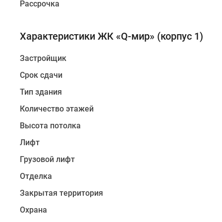
Рассрочка
этажный
жилой
дом
Характеристики ЖК «Q-мир» (корпус 1)
с
подземной
Застройщик
автостоянкой
Срок сдачи
на
64
Тип здания
машиноместа
Количество этажей
и
Высота потолка
собственным
детским
Лифт
садом
Грузовой лифт
на
100
Отделка
воспитанников,
Закрытая территория
а
Охрана
также