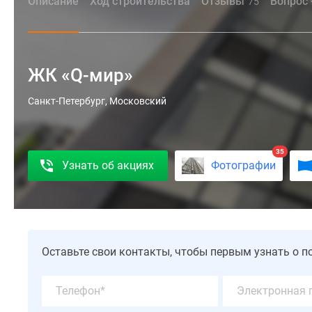
Описание
Ход строительства
Отзывы
Вопрос 
75
ЖК «Q-мир»
ЖК
Санкт-Петербург, Московский
«Q-
мир»
—
35
Узнать об акциях
Фотографии
новый
проект
комфорт-
класса
от
застройщика
Оставьте свои контакты, чтобы первым узнать о п
«Аквилон-
Инвест».
Комплекс