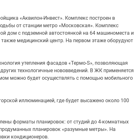
ройщика «Аквилон-Инвест». Комплекс построен в
ходьбы от станции метро «Московская». Комплекс
ой дом с подземной автостоянкой на 64 машиноместа и
а также медицинский центр. На первом этаже оборудуют
ехнология утепления фасадов «Термо-S», позволяющая
д других технологичные нововведений. В ЖК применяется
домом можно будет осуществлять с помощью мобильного
торской иллюминацией, где будет высажено около 100
влены форматы планировок: от студий до 4-комнатных
я продуманных планировок «разумные метры». На
овки кондиционеров.