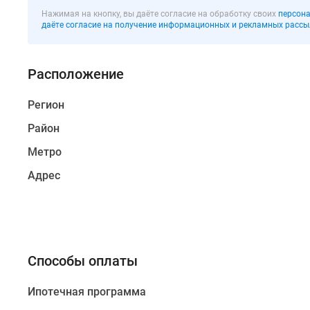
построен
Нажимая на кнопку, вы даёте согласие на обработку своих
персона
в
даёте согласие на получение информационных и рекламных рассы
Московском
районе
Расположение
Санкт-
Петербурга,
Регион
в
15
Район
минутах
Метро
ходьбы
от
Адрес
станции
метро
«Московская».
Комплекс
представляет
Способы оплаты
собой
пятисекционный
Ипотечная программа
19-