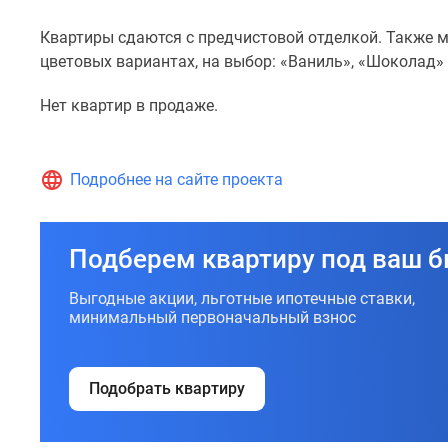
технология
Квартиры сдаются с предчистовой отделкой. Также м
«умного»
цветовых вариантах, на выбор: «Ваниль», «Шоколад» 
дома
«In-
Нет квартир в продаже.
Home»,
контроль
за
Подробнее на сайте проекта
домом
можно
будет
Подберем квартиру под ваш 
осуществлять
с
Выгодные акции, льготные ипотечные ставки,
помощью
минимальный первоначальный взнос
мобильного
приложения.
Подобрать квартиру
Изюминкой
проекта