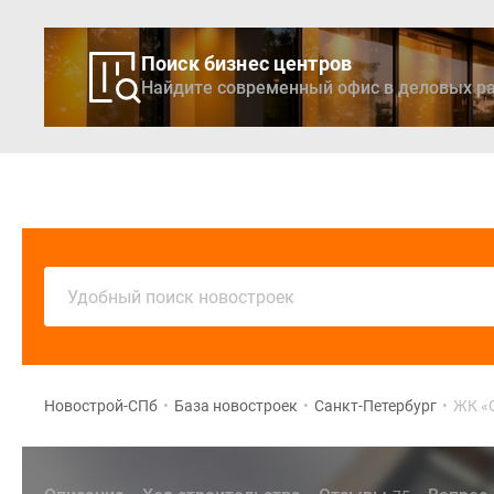
Поиск бизнес центров
Найдите современный офис в деловых ра
Новостройки
Кварти
Удобный поиск новостроек
Новострой-СПб
•
База новостроек
•
Санкт-Петербург
•
ЖК «