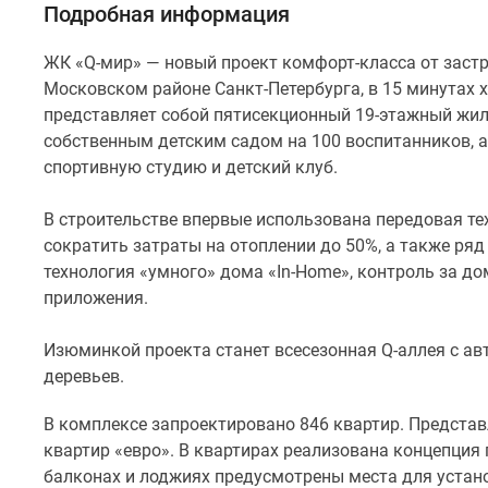
фасадов
Подробная информация
«Термо-
S»,
ЖК «Q-мир» — новый проект комфорт-класса от заст
позволяющая
Московском районе Санкт-Петербурга, в 15 минутах 
сократить
представляет собой пятисекционный 19-этажный жил
затраты
собственным детским садом на 100 воспитанников, 
на
спортивную студию и детский клуб.
отоплении
до
В строительстве впервые использована передовая т
50%,
сократить затраты на отоплении до 50%, а также ря
а
технология «умного» дома «In-Home», контроль за 
также
приложения.
ряд
других
Изюминкой проекта станет всесезонная Q-аллея с ав
технологичные
деревьев.
нововведений.
В комплексе запроектировано 846 квартир. Предста
В
квартир «евро». В квартирах реализована концепци
ЖК
балконах и лоджиях предусмотрены места для устан
применяется