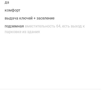
да
комфорт
выдача ключей + заселение
подземная
вместительность 64, есть выход к
парковке из здания