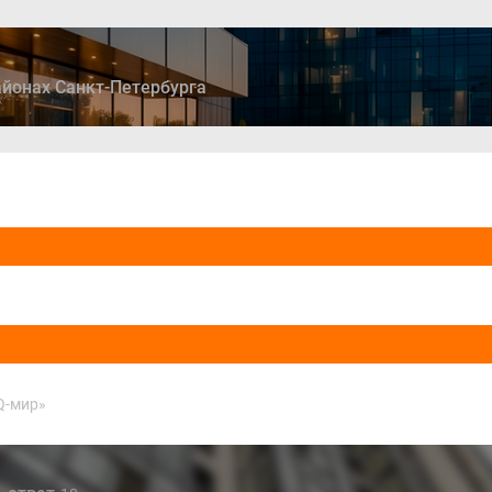
йонах Санкт-Петербурга
ры
Дома и коттеджи
Ипотека
Медиа
Консультация
Q-мир»