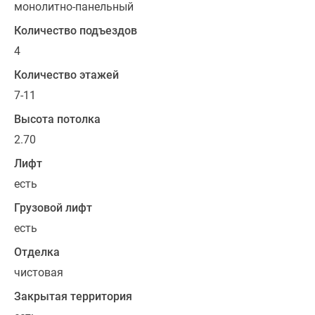
студиями
монолитно-панельный
от
Количество подъездов
22
4
кв.
м,
Количество этажей
однокомнатными
7-11
от
Высота потолка
43
2.70
кв.
м,
Лифт
двухкомнатными
есть
квартирами
Грузовой лифт
от
54
есть
кв.
Отделка
м,
чистовая
а
также
Закрытая территория
полноценными