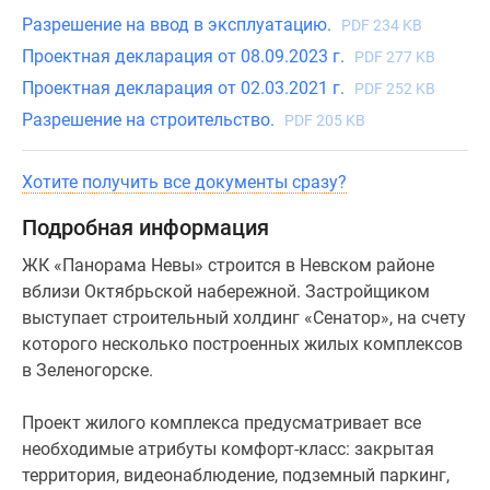
с
Разрешение на ввод в эксплуатацию.
панорамным
PDF 234 KB
остеклением.
Проектная декларация от 08.09.2023 г.
PDF 277 KB
Из
Проектная декларация от 02.03.2021 г.
PDF 252 KB
квартир
Разрешение на строительство.
PDF 205 KB
в
сторону
Хотите получить все документы сразу?
Октябрьской
набережной
Подробная информация
открываются
панорамные
ЖК «Панорама Невы» строится в Невском районе
виды
вблизи Октябрьской набережной. Застройщиком
на
выступает строительный холдинг «Сенатор», на счету
Неву.
которого несколько построенных жилых комплексов
в Зеленогорске.
Проект жилого комплекса предусматривает все
необходимые атрибуты комфорт-класс: закрытая
территория, видеонаблюдение, подземный паркинг,