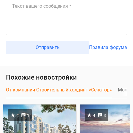
Отправить
Правила форума
Похожие новостройки
От компании Строительный холдинг «Сенатор»
Может
4
1
4
3