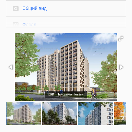
Общий вид
Фасад
Квартиры с отделкой
Благоустройство
Визуализация
ЖК «Панорама Невы»