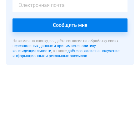
построенных
жилых
комплексов
Сообщить мне
в
Зеленогорске.
Нажимая на кнопку, вы даёте согласие на обработку своих
персональных данных и принимаете политику
Проект
конфиденциальности
, а также
даёте согласие на получение
жилого
информационных и рекламных рассылок
комплекса
предусматривает
все
необходимые
атрибуты
комфорт-
класс:
закрытая
территория,
видеонаблюдение,
подземный