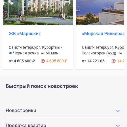
ЖК «Мариоки»
«Морская Ривьера»
Санкт-Петербург, Курортный
Санкт-Петербург, Куро
Черная речка
60 мин.
Зеленогорск (ж/д)
10
от 4 605 600
₽
4 605 600
₽
от 14 221 050
₽
14 2
Быстрый поиск новостроек
Новостройки
Продажа квартир