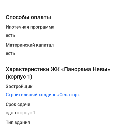
тематических
зон,
включая
Способы оплаты
прогулочные
Ипотечная программа
зоны
есть
для
питомцев,
Материнский капитал
зоны
есть
для
йоги
Характеристики ЖК «Панорама Невы»
и
(корпус 1)
спорта,
велодорожки
Застройщик
и
Строительный холдинг «Сенатор»
велопарковки.
Срок сдачи
Квартирография
сдан
корпус 1
ЖК
Тип здания
представлена