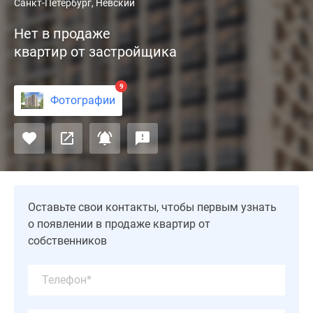
ЖК
Санкт-Петербург, Невский
«Панорама
Нет в продаже
Невы»
квартир от застройщика
строится
в
Невском
9
Фотографии
районе
вблизи
Октябрьской
набережной.
Застройщиком
выступает
строительный
Оставьте свои контакты, чтобы первым узнать
холдинг
о появлении в продаже квартир от
«Сенатор»,
собственников
на
счету
которого
несколько