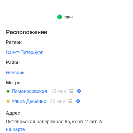
паркинг,
кладовые
сдан
помещения.
На
Расположение
первом
этаже
Регион
дома
Санкт-Петербург
разместится
Район
детский
сад
Невский
и
Метро
коммерческие
Ломоносовская
15 мин.
помещения.
Проект
Улица Дыбенко
25 мин.
благоустройства
двора
Адрес
включает
Октябрьская набережная 86, корп. 2 лит. А
создание
на карте