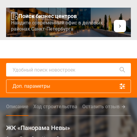
Поиск бизнес центров
Найдите современный офис в деловых
районах Санкт-Петербурга
Удобный поиск новостроек
Доп. параметры
Описание
Ход строительства
Оставить отзыв
За
ЖК «Панорама Невы»