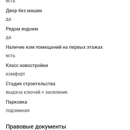
есть
трёхкомнатными
Двор без машин
квартирами
с
да
тремя
Рядом водоем
спальнями.
да
Все
квартиры
Наличие ком помещений на первых этажах
сдаются
есть
с
Класс новостройки
полной
комфорт
чистовой
отделкой.
Стадия строительства
В
выдача ключей + заселение
каждой
Парковка
квартире
имеется
подземная
просторная
лоджия
Правовые документы