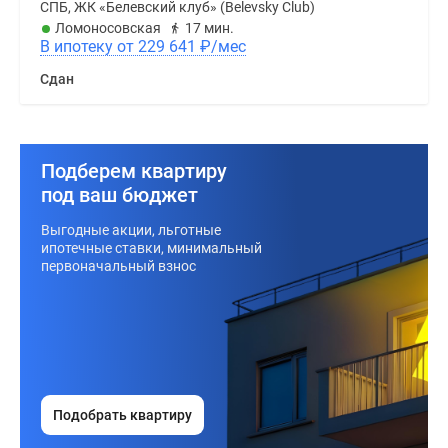
СПБ, ЖК «Белевский клуб» (Belevsky Club)
Ломоносовская
17 мин.
В ипотеку от 229 641
₽
/мес
Сдан
Подберем квартиру
под ваш бюджет
Выгодные акции, льготные
ипотечные ставки, минимальный
первоначальный взнос
Подобрать квартиру