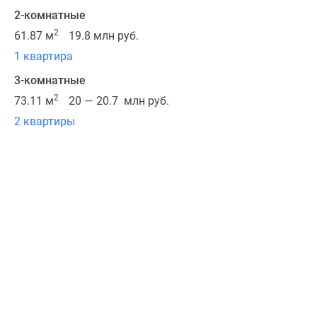
разместятся
2-комнатные
на
2
61.87 м
19.8 млн руб.
пересечении
1 квартира
ул.Седова
и
3-комнатные
Белевского
2
73.11 м
20 — 20.7 млн руб.
переулка.
2 квартиры
Корпуса
возводятся
учитывая
высокие
стандарты
качества
строительства:
автоматизированные
тепловые
узлы,
энергоэффективные