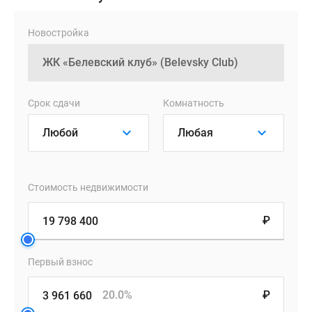
под
ключ.
Новостройка
Квартиры
продаются
по
договору
Срок сдачи
Комнатность
долевого
участия
с
эскроу-
счётом.
Стоимость недвижимости
Приобрести
квартиру
₽
можно
как
Первый взнос
за
100%
20.0%
₽
предоплату,