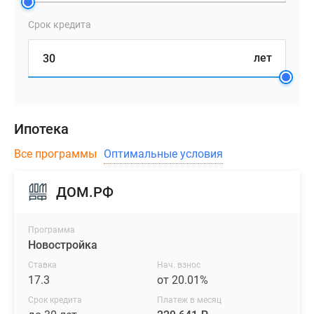
так
и
Срок кредита
за
счет
лет
ипотечного
кредитования.
Ипотека
Все программы
Оптимальные условия
ДОМ.РФ
Программа
Новостройка
Ставка
Нач. взнос
17.3
от 20.01%
Срок кредита
Платеж в месяц