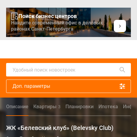
Поиск бизнес центров
Найдите современный офис в деловых
районах Санкт-Петербурга
Удобный поиск новостроек
Доп. параметры
Описание
Квартиры
Планировки
Ипотека
Инфра
3
ЖК «Белевский клуб» (Belevsky Club)