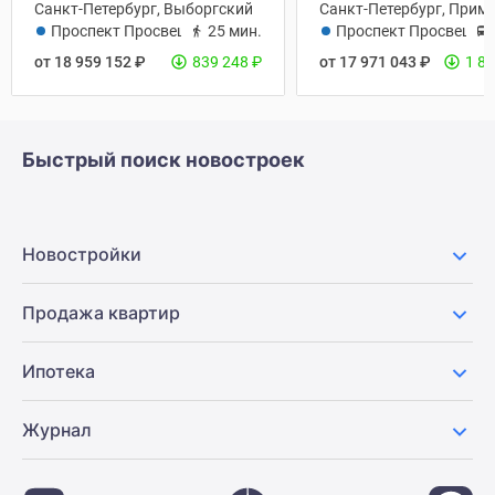
Санкт-Петербург, Выборгский
Санкт-Петербург, Прим
Проспект Просвещения
25 мин.
Проспект Просвещен
от 18 959 152
₽
839 248
₽
от 17 971 043
₽
1 8
Быстрый поиск новостроек
Новостройки
Продажа квартир
Ипотека
Журнал