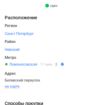
лифты,
сдан
теплосберегающие
стеклопакеты.
Расположение
Каждый
Регион
корпус
содержит
Санкт-Петербург
в
Район
себе
не
Невский
более
Метро
45
Ломоносовская
17 мин.
квартир.
Лоты
Адрес
передаются
Белевский переулок
покупателям
на карте
с
чистовой
отделкой
Способы покупки