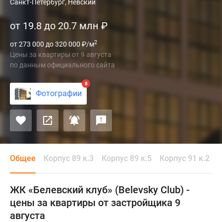
ЖК
Санкт-Петербург, Невский
«Белевский
от 19.8 до 20.7 млн
₽
клуб»
(Belevsky
2
от 273 000 до 320 000
₽
/м
Club)
Цены за квартиры
от
9 августа
это
по данным официального сайта
комплекс
в
8
Фотографии
Невском
районе,
состоящий
из
четырех
восьмиэтажных
Общее
Корпус 89 к.3
Корпус 89 к.5
Корпус 91 к.2
К
корпусов.
Здания
ЖК «Белевский клуб» (Belevsky Club) -
с
цены за квартиры от застройщика 9
панорамным
августа
остеклением