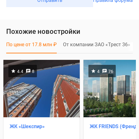
Отправить
Правила форума
Похожие новостройки
По цене от 17.8 млн
₽
От компании ЗАО «Трест 36»
4.4
8
4
76
ЖК «Шекспир»
ЖК FRIENDS (Френдс