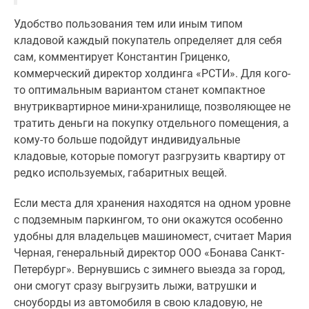
Коттеджные
Удобство пользования тем или иным типом
поселки
кладовой каждый покупатель определяет для себя
в
сам, комментирует Константин Гриценко,
Ленинградской
коммерческий директор холдинга «РСТИ». Для кого-
обл
то оптимальным вариантом станет компактное
Готовые
внутриквартирное мини-хранилище, позволяющее не
коттеджные
тратить деньги на покупку отдельного помещения, а
поселки
кому-то больше подойдут индивидуальные
Строящиеся
кладовые, которые помогут разгрузить квартиру от
коттеджные
редко используемых, габаритных вещей.
поселки
Коттеджные
Если места для хранения находятся на одном уровне
поселки
с подземным паркингом, то они окажутся особенно
у
удобны для владельцев машиномест, считает Мария
леса
Черная, генеральный директор ООО «Бонава Санкт-
Коттеджные
Петербург». Вернувшись с зимнего выезда за город,
поселки
они смогут сразу выгрузить лыжи, ватрушки и
у
сноуборды из автомобиля в свою кладовую, не
водоема