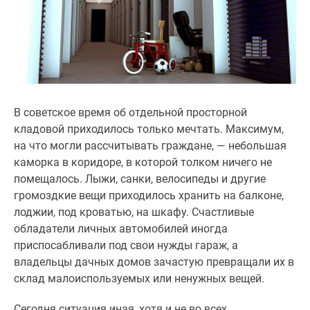
комнатные
и
более
Готовые
новостройки
3-
комнатные
В советское время об отдельной просторной
Военная
кладовой приходилось только мечтать. Максимум,
ипотека
на что могли рассчитывать граждане, — небольшая
Покупателю
каморка в коридоре, в которой толком ничего не
Новостройки
помещалось. Лыжи, санки, велосипеды и другие
Санкт-
громоздкие вещи приходилось хранить на балконе,
Петербурга
лоджии, под кроватью, на шкафу. Счастливые
Видеообзор
обладатели личных автомобилей иногда
новостроек
приспосабливали под свои нужды гараж, а
Семейная
владельцы дачных домов зачастую превращали их в
ипотека
склад малоиспользуемых или ненужных вещей.
Аналитика
рынка
Сегодня ситуация иная, хотя и не во всех