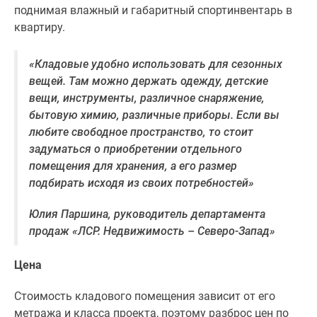
поднимая влажный и габаритный спортинвентарь в
Коттеджные
квартиру.
поселки
в
«Кладовые удобно использовать для сезонных
ипотеку
вещей. Там можно держать одежду, детские
Бизнес-
вещи, инструменты, различное снаряжение,
центры
бытовую химию, различные приборы. Если вы
Коттеджи
любите свободное пространство, то стоит
Траншевая
задуматься о приобретении отдельного
ипотека
помещения для хранения, а его размер
Скидки
подбирать исходя из своих потребностей»
и
акции
Юлия Паршина, руководитель департамента
Макс
продаж «ЛСР. Недвижимость – Северо-Запад»
Рассрочка
Цена
Стоимость кладового помещения зависит от его
метража и класса проекта, поэтому разброс цен по