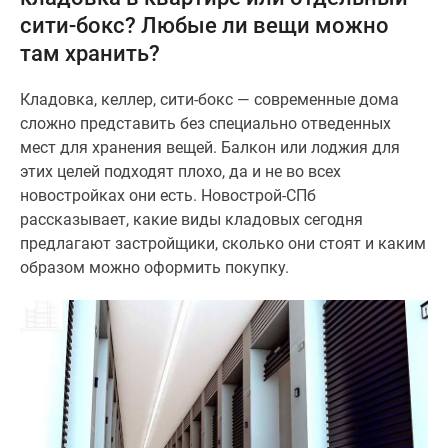
и
сити-бокс? Любые ли вещи можно
застройщики
там хранить?
Коммерческие
помещения
Кладовка, келлер, сити-бокс — современные дома
Квартиры
сложно представить без специально отведенных
на
мест для хранения вещей. Балкон или лоджия для
карте
этих целей подходят плохо, да и не во всех
Эксперты
новостройках они есть. Новострой-СПб
и
рассказывает, какие виды кладовых сегодня
авторы
предлагают застройщики, сколько они стоят и каким
Машино-
образом можно оформить покупку.
места
Специальные
предложения
Апартаменты
Новостройки
на
карте
4-