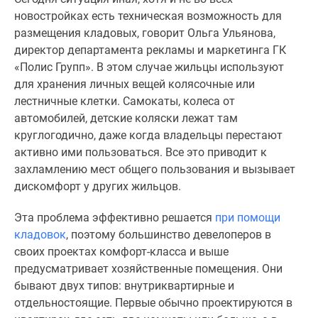
Панорамы
новостройках есть техническая возможность для
новостроек
размещения кладовых, говорит Ольга Ульянова,
1-
директор департамента рекламы и маркетинга ГК
комнатные
«Полис Групп». В этом случае жильцы используют
Субсидированная
для хранения личных вещей колясочные или
застройщиком
лестничные клетки. Самокаты, колеса от
Мнение
автомобилей, детские коляски лежат там
эксперта
круглогодично, даже когда владельцы перестают
Студии
активно ими пользоваться. Все это приводит к
Ипотечный
захламлению мест общего пользования и вызывает
калькулятор
дискомфорт у других жильцов.
Новости
Эта проблема эффективно решается
при помощи
недвижимости
кладовок
, поэтому большинство девелоперов в
Новостройки
своих проектах комфорт-класса и выше
Ленинградской
предусматривает хозяйственные помещения. Они
области
бывают двух типов: внутриквартирные и
ИТ-
отдельностоящие. Первые обычно проектируются в
ипотека