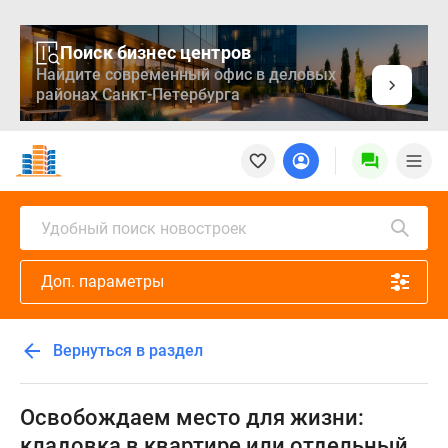
Поиск бизнес центров
Найдите современный офис в деловых
районах Санкт-Петербурга
Новостройки
Квартиры
Ипотека
Медиа
Удобный поиск новостроек
О
проекте
Доп. параметры
Контакты
Реклама
на
Вернуться в раздел
сайте
Vk
Дзен
Освобождаем место для жизни:
Продавцы
кладовка в квартире или отдельный