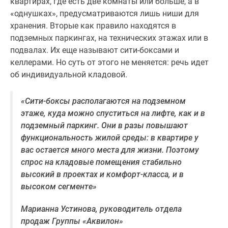
квартирах, где есть две комнаты или больше, а в
Квартиры
«однушках», предусматриваются лишь ниши для
со
хранения. Вторые как правило находятся в
скидками
подземных паркингах, на технических этажах или в
до
подвалах. Их еще называют сити-боксами и
25%
келлерами. Но суть от этого не меняется: речь идет
Новостройки
об индивидуальной кладовой.
премиум-
класса
Новостройки
«Сити-боксы располагаются на подземном
бизнес-
этаже, куда можно спуститься на лифте, как и в
класса
подземный паркинг. Они в разы повышают
Дома
функциональность жилой среды: в квартире у
и
вас остается много места для жизни. Поэтому
коттеджи
спрос на кладовые помещения стабильно
Коттеджные
высокий в проектах и комфорт-класса, и в
поселки
высоком сегменте»
в
Марианна Устинова, руководитель отдела
Санкт-
продаж Группы «Аквилон»
Петербурге