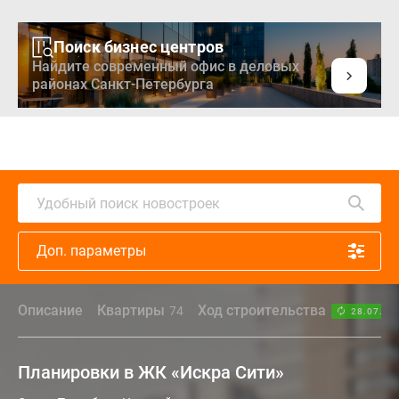
Поиск бизнес центров
Найдите современный офис в деловых
районах Санкт-Петербурга
Удобный поиск новостроек
Доп. параметры
Описание
Квартиры
Ход строительства
74
28.07.26
Планировки в ЖК «Искра Сити»