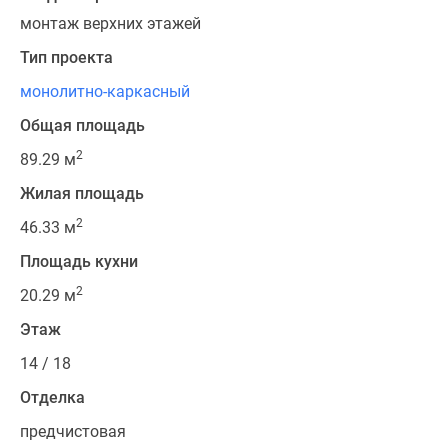
Квартиры
монтаж верхних этажей
со
скидками
Тип проекта
до
монолитно-каркасный
25%
Новостройки
Общая площадь
премиум-
2
89.29 м
класса
Жилая площадь
Новостройки
бизнес-
2
46.33 м
класса
Площадь кухни
Дома
и
2
20.29 м
коттеджи
Этаж
Коттеджные
14 / 18
поселки
в
Отделка
Санкт-
предчистовая
Петербурге