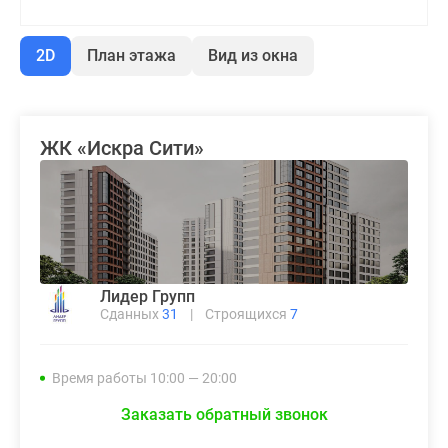
комнатные
и
2D
План этажа
Вид из окна
более
Готовые
новостройки
3-
ЖК «Искра Сити»
комнатные
Военная
ипотека
Покупателю
Новостройки
Санкт-
Лидер Групп
Петербурга
Сданных
31
|
Строящихся
7
Видеообзор
новостроек
Семейная
Время работы 10:00 — 20:00
ипотека
Заказать обратный звонок
Аналитика
рынка