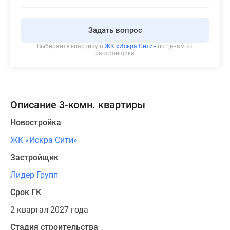
Панорамы
новостроек
Задать вопрос
1-
Выбирайте квартиру в
ЖК «Искра Сити»
по ценам от
комнатные
застройщика
Субсидированная
застройщиком
Мнение
эксперта
Описание 3-комн. квартиры
Студии
Ипотечный
Новостройка
калькулятор
ЖК «Искра Сити»
Новости
Застройщик
недвижимости
Новостройки
Лидер Групп
Ленинградской
Срок ГК
области
ИТ-
2 квартал 2027 года
ипотека
Стадия строительства