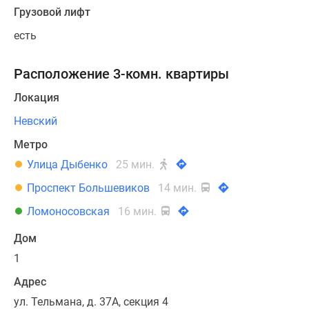
Коттеджные
Грузовой лифт
поселки
есть
в
Ленинградской
Расположение 3-комн. квартиры
обл
Готовые
Локация
коттеджные
Невский
поселки
Строящиеся
Метро
коттеджные
Улица Дыбенко
25 мин.
поселки
Проспект Большевиков
14 мин.
Коттеджные
поселки
Ломоносовская
16 мин.
у
Дом
леса
Коттеджные
1
поселки
Адрес
у
ул. Тельмана, д. 37А, секция 4
водоема