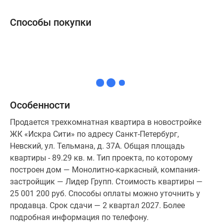
Коттеджные
Способы покупки
поселки
в
ипотеку
Бизнес-
центры
Коттеджи
Траншевая
Особенности
ипотека
Скидки
Продается трехкомнатная квартира в новостройке
и
ЖК «Искра Сити» по адресу Санкт-Петербург,
акции
Невский, ул. Тельмана, д. 37А. Общая площадь
Макс
квартиры - 89.29 кв. м. Тип проекта, по которому
Рассрочка
построен дом — Монолитно-каркасный, компания-
застройщик — Лидер Групп. Стоимость квартиры —
25 001 200 руб. Способы оплаты можно уточнить у
продавца. Срок сдачи — 2 квартал 2027. Более
подробная информация по телефону.