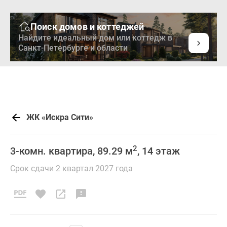
Поиск домов и коттеджей
Найдите идеальный дом или коттедж в
Санкт-Петербурге и области
Новостройки
Квартиры
Ипотека
Медиа
ЖК «Искра Сити»
О
проекте
Контакты
2
3-комн. квартира, 89.29 м
, 14 этаж
Реклама
Срок сдачи 2 квартал 2027 года
на
сайте
Vk
Дзен
Продавцы