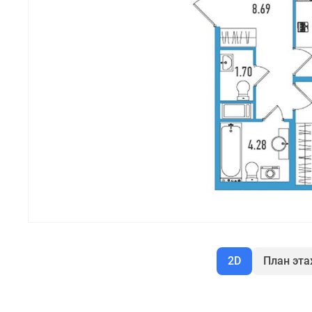
2D
План эт