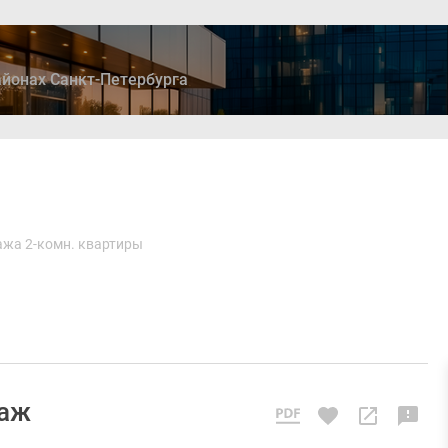
йонах Санкт-Петербурга
ры
Дома и коттеджи
Ипотека
Медиа
Консультация
жа 2-комн. квартиры
таж