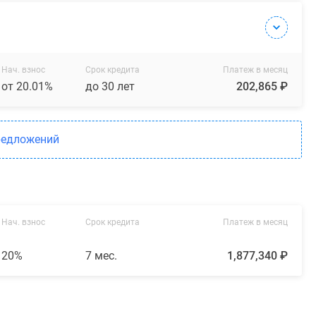
Нач. взнос
Срок кредита
Платеж в месяц
от 20.01%
до 30 лет
202,865 ₽
редложений
Нач. взнос
Срок кредита
Платеж в месяц
20%
7 мес.
1,877,340 ₽