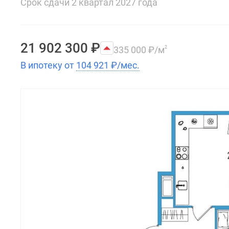
Срок сдачи 2 квартал 2027 года
21 902 300
₽
335 000
₽
/м
2
В ипотеку от
104 921
₽
/мес.