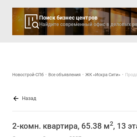
Поиск бизнес центров
Найдите современный офис в деловых ра
Новостройки
Кварти
Новострой-СПб
•
Все объявления
•
ЖК «Искра Сити»
•
Прода
Назад
2
2-комн. квартира, 65.38 м
, 13 э