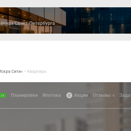
йонах Санкт-Петербурга
ры
Дома и коттеджи
Ипотека
Медиа
Консультация
Искра Сити»
•
Квартиры
Планировки
Ипотека
Акции
Отзывы
Зада
4
.26