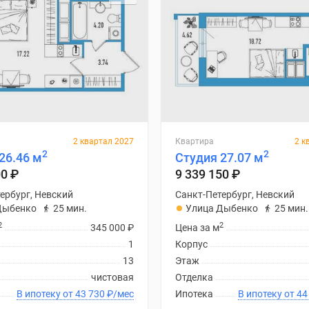
2 квартал 2027
Квартира
2 к
2
2
26.46 м
Студия 27.07 м
00
₽
9 339 150
₽
ербург, Невский
Санкт-Петербург, Невский
Дыбенко
25 мин.
Улица Дыбенко
25 мин.
2
2
345 000
₽
Цена за м
1
Корпус
13
Этаж
чистовая
Отделка
В ипотеку от 43 730
₽
/мес
Ипотека
В ипоте