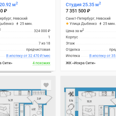
2
2
20.92 м
Студия 25.35 м
80
₽
7 351 500
₽
ербург, Невский
Санкт-Петербург, Невский
Дыбенко
25 мин.
Улица Дыбенко
25 мин.
2
2
324 000
₽
Цена за м
1
Корпус
7 из 18
Этаж
предчистовая
Отделка
пре
В ипотеку от 32 470
₽
/мес
Ипотека
В ипоте
а Сити»
4 похожих
ЖК «Искра Сити»