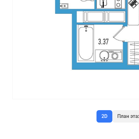
2D
План эт