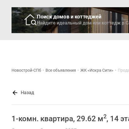
Поиск домов и коттеджей
Найдите идеальный дом или коттедж в С
Новостройки
Кварти
Новострой-СПб
•
Все объявления
•
ЖК «Искра Сити»
•
Прода
Назад
2
1-комн. квартира, 29.62 м
, 14 э