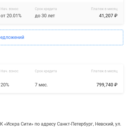
Нач. взнос
Срок кредита
Платеж в месяц
от 20.01%
до 30 лет
41,207 ₽
редложений
Нач. взнос
Срок кредита
Платеж в месяц
20%
7 мес.
799,740 ₽
«Искра Сити» по адресу Санкт-Петербург, Невский, ул.