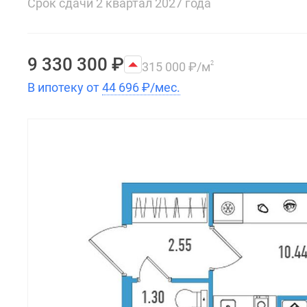
Срок сдачи 2 квартал 2027 года
9 330 300
₽
315 000
₽
/м
2
В ипотеку от
44 696
₽
/мес.