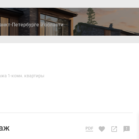
анкт-Петербурге и области
ры
Дома и коттеджи
Ипотека
Медиа
Консультация
жа 1-комн. квартиры
таж