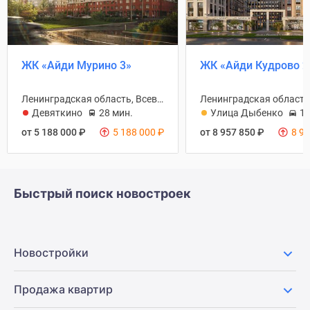
ЖК «Айди Мурино 3»
ЖК «Айди Кудрово 2
Ленинградская область, Всеволожский район
Девяткино
28 мин.
Улица Дыбенко
12
от 5 188 000
₽
5 188 000
₽
от 8 957 850
₽
8 9
Быстрый поиск новостроек
Новостройки
Продажа квартир