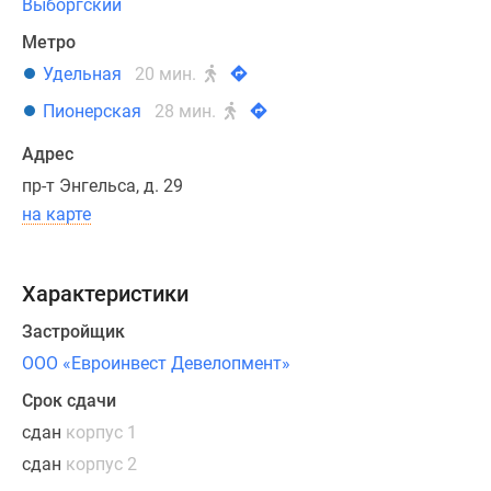
Муринский
Выборгский
и
Метро
Испытателей.
Удельная
20 мин.
По
этим
Пионерская
28 мин.
трассам
Адрес
можно
пр-т Энгельса, д. 29
быстро
на карте
доехать
до
почти
Характеристики
любой
точки
Застройщик
Приморского,
ООО «Евроинвест Девелопмент»
Выборгского
и
Срок сдачи
Калининского
сдан
корпус 1
районов.
сдан
корпус 2
Дорога