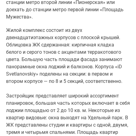
станции метро второй линии «Пионерская» или
до
доехать до станции метро первой линии «Площадь
станции
Мужества».
метро
первой
Жилой комплекс состоит из двух
линии
двенадцатиэтажных корпусов с плоской крышей.
«Площадь
Облицовка ЖК сдержанная: кирпичная кладка
Мужества».
белого и серого тонов с акцентами терракотового
цвета. Большую часть площади фасада занимают
Жилой
панорамные окна лоджий и балконов. Корпуса «iD
комплекс
Svetlanovskiy» поделены на секции: в первом и
состоит
втором корпусе — по 8 и 5 секций, соответственно.
из
двух
Застройщик представляет широкий ассортимент
двенадцатиэтажных
планировок, большая часть которых включает в себя
корпусов
лоджии площадью от 2 до 10 кв. м. Некоторые из
с
квартир видовые: окна выходят на Удельный парк. В
плоской
ЖК представлены студии и квартиры с одной, двумя,
крышей.
тремя и четырьмя спальнями. Площадь квартир