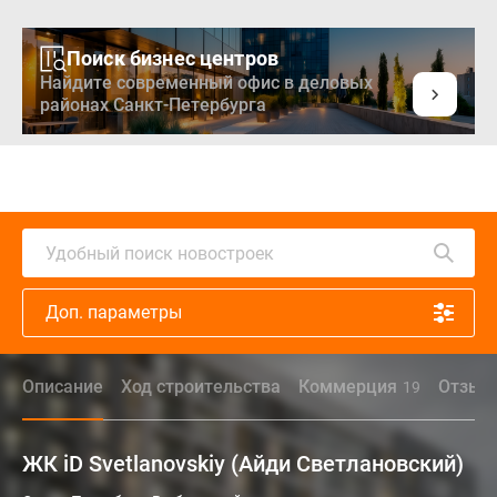
Поиск бизнес центров
Найдите современный офис в деловых
районах Санкт-Петербурга
Удобный поиск новостроек
Доп. параметры
Описание
Ход строительства
Коммерция
Отзыв
19
ЖК iD Svetlanovskiy (Айди Светлановский)