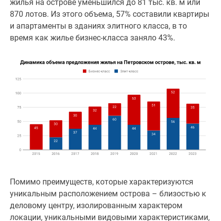
жилья на острове уменьшился до 81 тыс. кв. м или
Квартиры
870 лотов. Из этого объема, 57% составили квартиры
со
и апартаменты в зданиях элитного класса, в то
скидками
время как жилье бизнес-класса заняло 43%.
до
25%
Новостройки
премиум-
класса
Новостройки
бизнес-
класса
Дома
и
коттеджи
Коттеджные
поселки
Помимо преимуществ, которые характеризуются
в
уникальным расположением острова – близостью к
Санкт-
деловому центру, изолированным характером
Петербурге
локации, уникальными видовыми характеристиками,