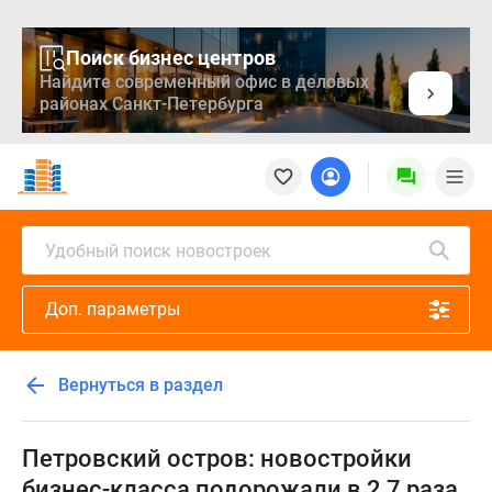
Поиск бизнес центров
Найдите современный офис в деловых
районах Санкт-Петербурга
Новостройки
Квартиры
Ипотека
Медиа
Удобный поиск новостроек
О
проекте
Доп. параметры
Контакты
Реклама
на
Вернуться в раздел
сайте
Vk
Дзен
Петровский остров: новостройки
Продавцы
бизнес-класса подорожали в 2,7 раза,