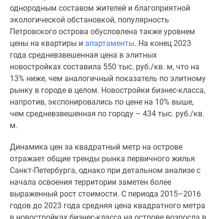
Коттеджные
однородным составом жителей и благоприятной
поселки
экологической обстановкой, популярность
в
Петровского острова обусловлена также уровнем
Ленинградской
цены на квартиры и
апартаменты
. На конец 2023
обл
года средневзвешенная цена в элитных
Готовые
новостройках составила 550 тыс. руб./кв. м, что на
коттеджные
13% ниже, чем аналогичный показатель по элитному
поселки
рынку в городе в целом. Новостройки бизнес-класса,
Строящиеся
напротив, экспонировались по цене на 10% выше,
коттеджные
чем средневзвешенная по городу – 434 тыс. руб./кв.
поселки
м.
Коттеджные
Динамика цен за квадратный метр на острове
поселки
отражает общие тренды рынка первичного жилья
у
Санкт-Петербурга, однако при детальном анализе с
леса
начала освоения территории заметен более
Коттеджные
выраженный рост стоимости. С периода 2015–2016
поселки
годов до 2023 года средняя цена квадратного метра
у
в новостройках бизнес-класса на острове возросла в
водоема