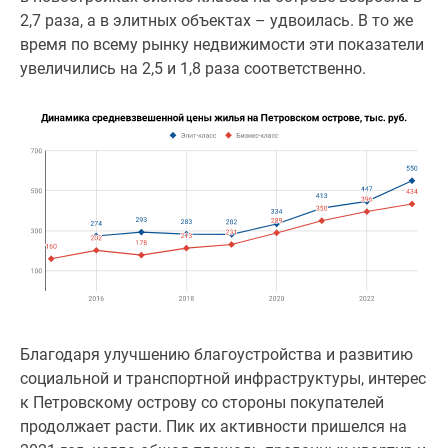
2,7 раза, а в элитных объектах – удвоилась. В то же
Коттеджные
время по всему рынку недвижимости эти показатели
поселки
увеличились на 2,5 и 1,8 раза соответственно.
в
ипотеку
Бизнес-
центры
Коттеджи
Траншевая
ипотека
Скидки
и
акции
Макс
Рассрочка
Благодаря улучшению благоустройства и развитию
социальной и транспортной инфраструктуры, интерес
к Петровскому острову со стороны покупателей
продолжает расти. Пик их активности пришелся на