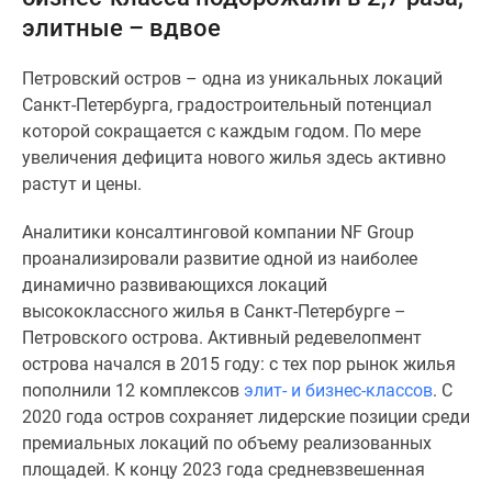
и
элитные – вдвое
застройщики
Коммерческие
Петровский остров – одна из уникальных локаций
помещения
Санкт-Петербурга, градостроительный потенциал
Квартиры
которой сокращается с каждым годом. По мере
на
увеличения дефицита нового жилья здесь активно
карте
растут и цены.
Эксперты
и
Аналитики консалтинговой компании NF Group
авторы
проанализировали развитие одной из наиболее
Машино-
динамично развивающихся локаций
места
высококлассного жилья в Санкт-Петербурге –
Специальные
Петровского острова. Активный редевелопмент
предложения
острова начался в 2015 году: с тех пор рынок жилья
Апартаменты
пополнили 12 комплексов
элит- и бизнес-классов
. С
Новостройки
2020 года остров сохраняет лидерские позиции среди
на
премиальных локаций по объему реализованных
карте
площадей. К концу 2023 года средневзвешенная
4-