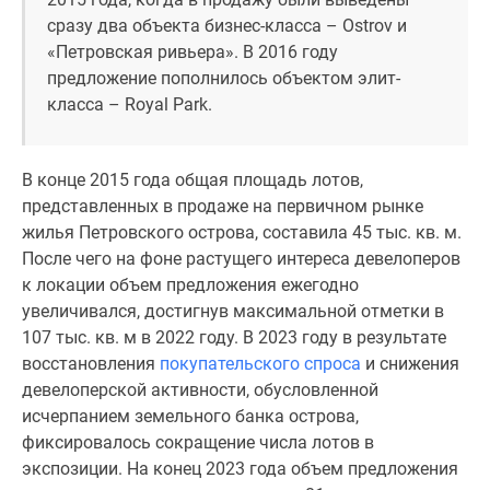
Панорамы
сразу два объекта бизнес-класса – Ostrov и
новостроек
«Петровская ривьера». В 2016 году
1-
предложение пополнилось объектом элит-
комнатные
класса – Royal Park.
Субсидированная
застройщиком
В конце 2015 года общая площадь лотов,
Мнение
представленных в продаже на первичном рынке
эксперта
жилья Петровского острова, составила 45 тыс. кв. м.
Студии
После чего на фоне растущего интереса девелоперов
Ипотечный
к локации объем предложения ежегодно
калькулятор
увеличивался, достигнув максимальной отметки в
Новости
107 тыс. кв. м в 2022 году. В 2023 году в результате
недвижимости
восстановления
покупательского спроса
и снижения
Новостройки
девелоперской активности, обусловленной
Ленинградской
исчерпанием земельного банка острова,
области
фиксировалось сокращение числа лотов в
ИТ-
экспозиции. На конец 2023 года объем предложения
ипотека