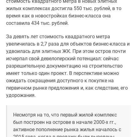
стоимость квадратного метра в новых элитных
комнатные
жилых комплексах достигла 550 тыс. рублей, в то
и
время как в новостройках бизнес-класса она
более
составила 434 тыс. рублей.
Готовые
новостройки
За девять лет стоимость квадратного метра
3-
увеличилась в 2,7 раза для объектов бизнес-класса и
комнатные
удвоилась для элитных ЖК. При этом остров почти
Военная
исчерпал свой девелоперский потенциал: сейчас
ипотека
разрешительную документацию на строительство
Покупателю
имеет только один проект. В перспективе можно
Новостройки
ожидать сокращения доступного к покупке на
Санкт-
первичном рынке предложения и, как следствие, его
Петербурга
удорожания.
Видеообзор
новостроек
Семейная
Несмотря на то, что первый жилой комплекс
ипотека
был построен на острове в начале 2000-х гг.,
Аналитика
активное пополнение рынка жилья началось с
рынка
2015 года, когда в продажу были выведены