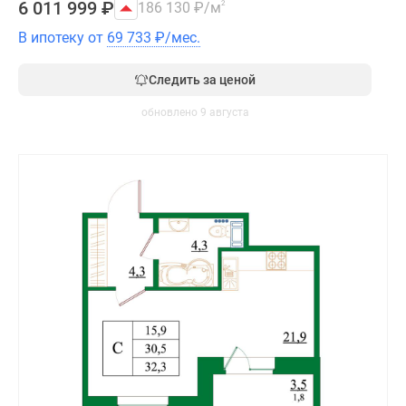
6 011 999
₽
186 130
₽
/м
2
В ипотеку от
69 733
₽
/мес.
Следить за ценой
обновлено 9 августа