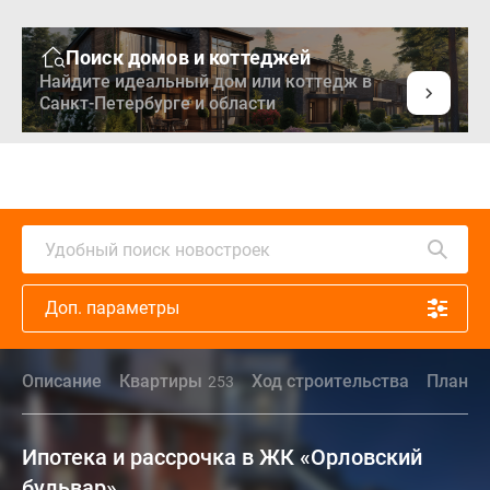
Поиск домов и коттеджей
Найдите идеальный дом или коттедж в
Санкт-Петербурге и области
Удобный поиск новостроек
Доп. параметры
Описание
Квартиры
Ход строительства
Планир
253
Ипотека и рассрочка в ЖК «Орловский
бульвар»