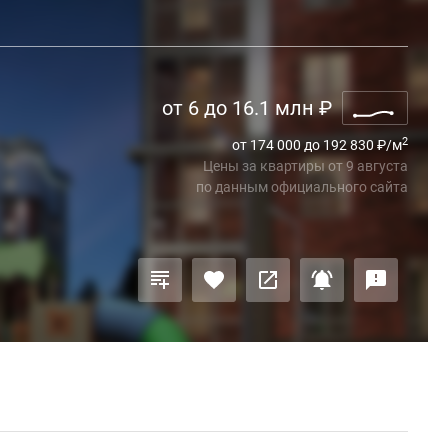
от 6 до 16.1 млн
₽
2
от 174 000 до 192 830
₽
/м
Цены за квартиры
от
9 августа
по данным официального сайта