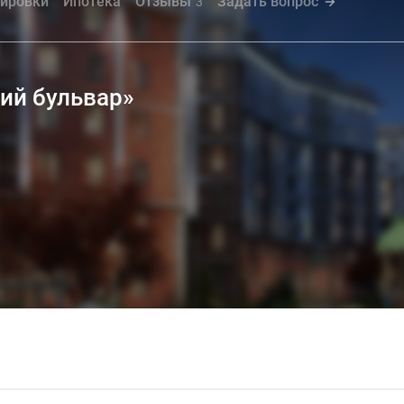
ировки
Ипотека
Отзывы
Задать вопрос
3
ий бульвар»