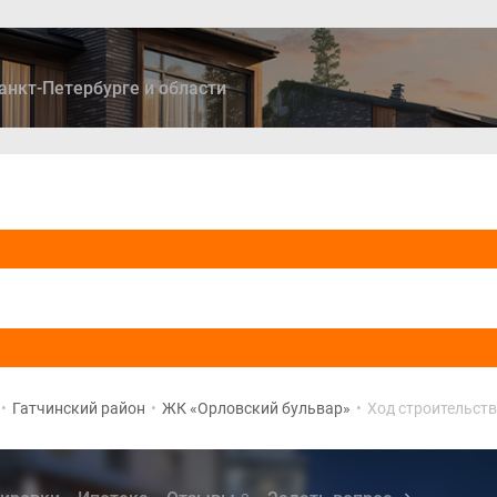
анкт-Петербурге и области
ры
Дома и коттеджи
Ипотека
Медиа
Консультация
•
Гатчинский район
•
ЖК «Орловский бульвар»
•
Ход строительст