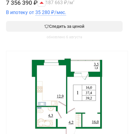
7 356 390
₽
187 663
₽
/м
2
В ипотеку от
35 280
₽
/мес.
Следить за ценой
обновлено 6 августа