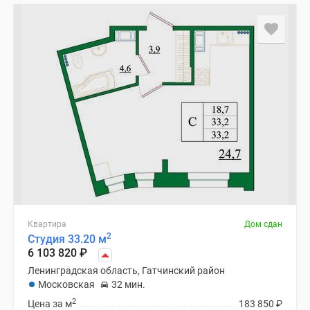
Коттеджные
поселки
в
Ленинградской
обл
Готовые
коттеджные
поселки
Строящиеся
коттеджные
поселки
Коттеджные
поселки
у
Квартира
Дом сдан
2
Студия 33.20 м
леса
6 103 820
₽
Коттеджные
Ленинградская область, Гатчинский район
поселки
Московская
32 мин.
у
2
Цена за м
183 850
₽
водоема