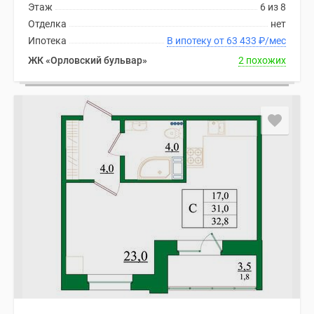
Этаж
6 из 8
комнатные
Отделка
нет
и
Ипотека
В ипотеку от 63 433
₽
/мес
более
Готовые
ЖК «Орловский бульвар»
2 похожих
новостройки
3-
комнатные
Военная
ипотека
Покупателю
Новостройки
Санкт-
Петербурга
Видеообзор
новостроек
Семейная
ипотека
Аналитика
рынка