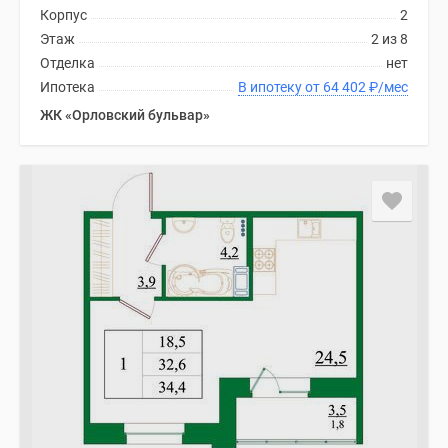
Корпус
2
Коттеджные
Этаж
2 из 8
поселки
Отделка
нет
в
Ипотека
В ипотеку от 64 402
₽
/мес
ипотеку
ЖК «Орловский бульвар»
Бизнес-
центры
Коттеджи
Траншевая
ипотека
Скидки
и
акции
Макс
Рассрочка