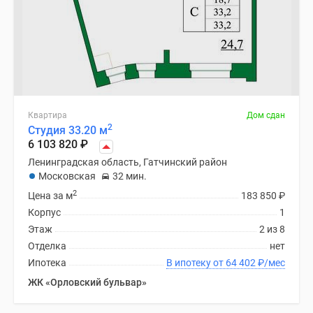
Квартиры
со
скидками
до
25%
Новостройки
премиум-
Квартира
Дом сдан
класса
2
Студия 33.20 м
Новостройки
6 103 820
₽
бизнес-
Ленинградская область, Гатчинский район
класса
Московская
32 мин.
Дома
2
Цена за м
183 850
₽
и
Корпус
1
коттеджи
Этаж
2 из 8
Коттеджные
Отделка
нет
поселки
Ипотека
В ипотеку от 64 402
₽
/мес
в
ЖК «Орловский бульвар»
Санкт-
Петербурге