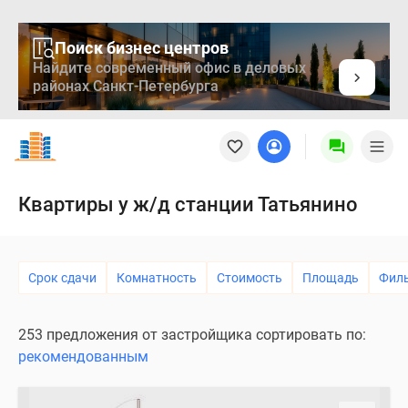
Поиск бизнес центров
Найдите современный офис в деловых
районах Санкт-Петербурга
Новостройки
Квартиры
Ипотека
Медиа
Квартиры у ж/д станции Татьянино
О
проекте
Контакты
Срок сдачи
Комнатность
Стоимость
Площадь
Фил
Реклама
на
сайте
253 предложения от застройщика сортировать по:
Vk
рекомендованным
Дзен
Продавцы