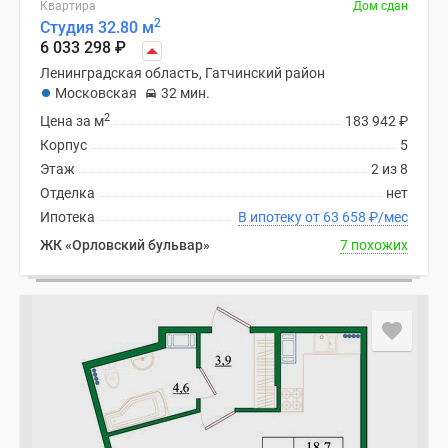
Квартира
Дом сдан
Панорамы
2
Студия 32.80 м
новостроек
6 033 298
₽
1-
Ленинградская область, Гатчинский район
комнатные
Московская
32 мин.
Субсидированная
2
Цена за м
183 942
₽
застройщиком
Корпус
5
Мнение
Этаж
2 из 8
эксперта
Отделка
нет
Студии
Ипотека
В ипотеку от 63 658
₽
/мес
Ипотечный
ЖК «Орловский бульвар»
7 похожих
калькулятор
Новости
недвижимости
Новостройки
Ленинградской
области
ИТ-
ипотека