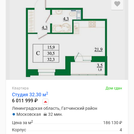
и
застройщики
Коммерческие
помещения
Квартиры
на
карте
Эксперты
и
авторы
Машино-
места
Специальные
Квартира
Дом сдан
2
Студия 32.30 м
предложения
6 011 999
₽
Апартаменты
Ленинградская область, Гатчинский район
Новостройки
Московская
32 мин.
на
2
Цена за м
186 130
₽
карте
Корпус
4
4-