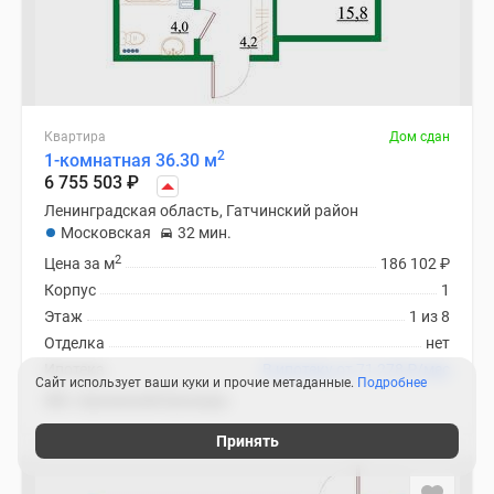
Квартира
Дом сдан
2
1-комнатная 36.30 м
6 755 503
₽
Ленинградская область, Гатчинский район
Московская
32 мин.
2
Цена за м
186 102
₽
Корпус
1
Этаж
1 из 8
Отделка
нет
Ипотека
В ипотеку от 71 278
₽
/мес
Сайт использует ваши куки и прочие метаданные.
Подробнее
ЖК «Орловский бульвар»
Принять