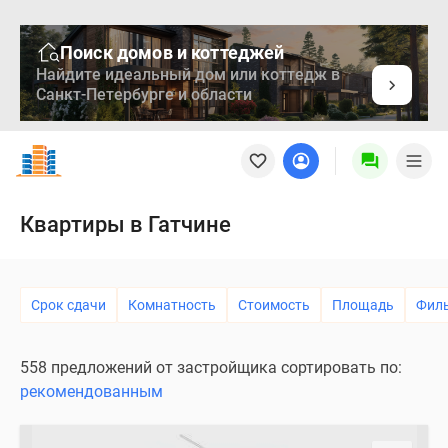
Поиск домов и коттеджей
Найдите идеальный дом или коттедж в
Санкт-Петербурге и области
Новостройки
Квартиры
Ипотека
Медиа
Квартиры в Гатчине
О
проекте
Контакты
Срок сдачи
Комнатность
Стоимость
Площадь
Фил
Реклама
на
сайте
558 предложений от застройщика сортировать по:
Vk
рекомендованным
Дзен
Продавцы