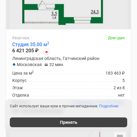
Квартира
Дом сдан
2
Студия 35.00 м
6 421 205
₽
Ленинградская область, Гатчинский район
Московская
32 мин.
2
Цена за м
183 463
₽
Корпус
5
Этаж
2 из 8
Отделка
нет
Ипотека
В ипотеку от 30 795
₽
/мес
Сайт использует ваши куки и прочие метаданные.
Подробнее
ЖК «Орловский бульвар»
Принять