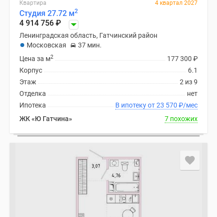
Квартира
4 квартал 2027
Панорамы
2
Студия 27.72 м
новостроек
4 914 756
₽
1-
Ленинградская область, Гатчинский район
комнатные
Московская
37 мин.
Субсидированная
2
Цена за м
177 300
₽
застройщиком
Корпус
6.1
Мнение
Этаж
2 из 9
эксперта
Отделка
нет
Студии
Ипотека
В ипотеку от 23 570
₽
/мес
Ипотечный
ЖК «Ю Гатчина»
7 похожих
калькулятор
Новости
недвижимости
Новостройки
Ленинградской
области
ИТ-
ипотека