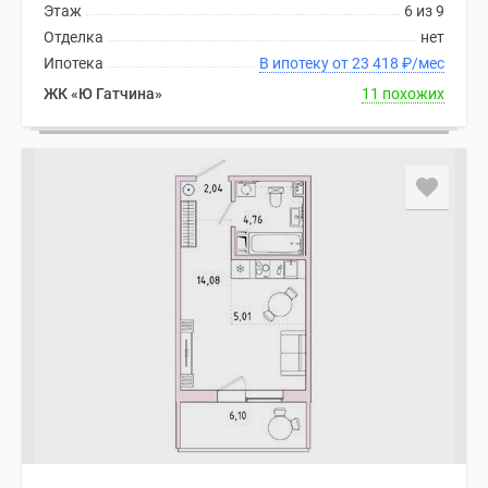
Этаж
6 из 9
комнатные
Отделка
нет
и
Ипотека
В ипотеку от 23 418
₽
/мес
более
Готовые
ЖК «Ю Гатчина»
11 похожих
новостройки
3-
комнатные
Военная
ипотека
Покупателю
Новостройки
Санкт-
Петербурга
Видеообзор
новостроек
Семейная
ипотека
Аналитика
рынка