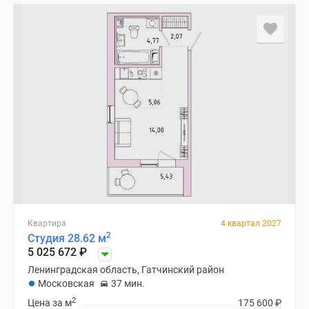
Коттеджные
поселки
в
Ленинградской
обл
Готовые
коттеджные
поселки
Строящиеся
коттеджные
поселки
Коттеджные
поселки
у
Квартира
4 квартал 2027
2
Студия 28.62 м
леса
5 025 672
₽
Коттеджные
Ленинградская область, Гатчинский район
поселки
Московская
37 мин.
у
2
Цена за м
175 600
₽
водоема