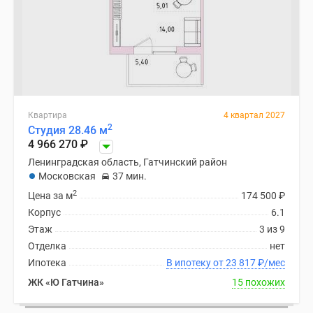
Квартиры
со
скидками
до
25%
Новостройки
премиум-
Квартира
4 квартал 2027
класса
2
Студия 28.46 м
Новостройки
4 966 270
₽
бизнес-
Ленинградская область, Гатчинский район
класса
Московская
37 мин.
Дома
2
Цена за м
174 500
₽
и
Корпус
6.1
коттеджи
Этаж
3 из 9
Коттеджные
Отделка
нет
поселки
Ипотека
В ипотеку от 23 817
₽
/мес
в
ЖК «Ю Гатчина»
15 похожих
Санкт-
Петербурге