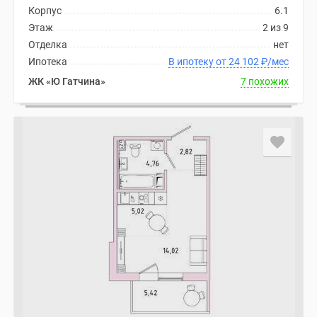
Корпус
6.1
Коттеджные
Этаж
2 из 9
поселки
Отделка
нет
в
Ипотека
В ипотеку от 24 102
₽
/мес
ипотеку
ЖК «Ю Гатчина»
7 похожих
Бизнес-
центры
Коттеджи
Траншевая
ипотека
Скидки
и
акции
Макс
Рассрочка