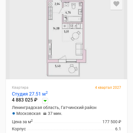
и
застройщики
Коммерческие
помещения
Квартиры
на
карте
Эксперты
и
авторы
Машино-
места
Специальные
Квартира
4 квартал 2027
2
Студия 27.51 м
предложения
4 883 025
₽
Апартаменты
Ленинградская область, Гатчинский район
Новостройки
Московская
37 мин.
на
2
Цена за м
177 500
₽
карте
Корпус
6.1
4-