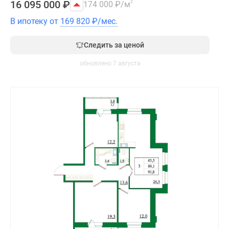
16 095 000
₽
174 000
₽
/м
2
В ипотеку от
169 820
₽
/мес.
Следить за ценой
обновлено 7 августа