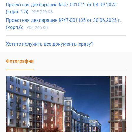
Проектная декларация №47-001012 от 04.09.2025
(корп. 1-5)
PDF 729 KB
Проектная декларация №47-001135 от 30.06.2025 г.
(корп.6)
PDF 246 KB
Хотите получить все документы сразу?
Фотографии