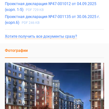
Проектная декларация №47-001012 от 04.09.2025
(корп. 1-5)
PDF 729 KB
Проектная декларация №47-001135 от 30.06.2025 г.
(корп.6)
PDF 246 KB
Хотите получить все документы сразу?
Фотографии