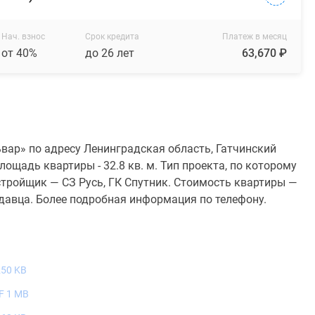
Нач. взнос
Срок кредита
Платеж в месяц
от 40%
до 26 лет
63,670 ₽
вар» по адресу Ленинградская область, Гатчинский
лощадь квартиры - 32.8 кв. м. Тип проекта, по которому
тройщик — СЗ Русь, ГК Спутник. Стоимость квартиры —
одавца. Более подробная информация по телефону.
250 KB
F 1 MB