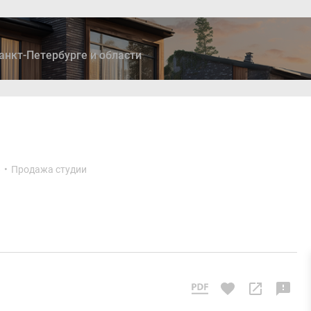
анкт-Петербурге и области
ры
Дома и коттеджи
Ипотека
Медиа
Консультация
»
•
Продажа студии