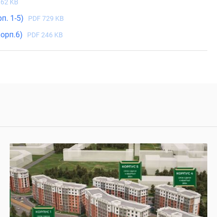
862 KB
п. 1-5)
PDF 729 KB
корп.6)
PDF 246 KB