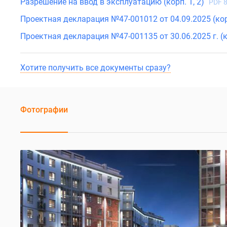
Разрешение на ввод в эксплуатацию (корп. 1, 2)
PDF 
Проектная декларация №47-001012 от 04.09.2025 (кор
Проектная декларация №47-001135 от 30.06.2025 г. (
Хотите получить все документы сразу?
Фотографии