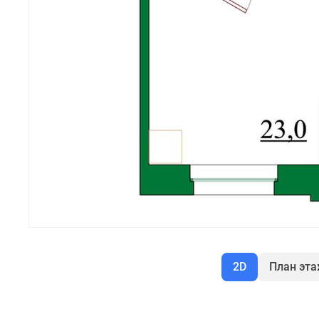
2D
План эт