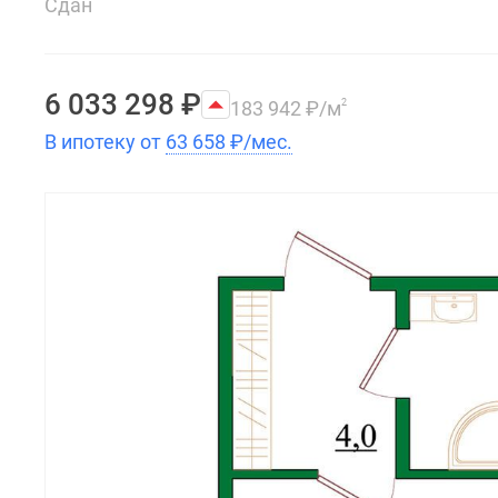
Сдан
6 033 298
₽
183 942
₽
/м
2
В ипотеку от
63 658
₽
/мес.