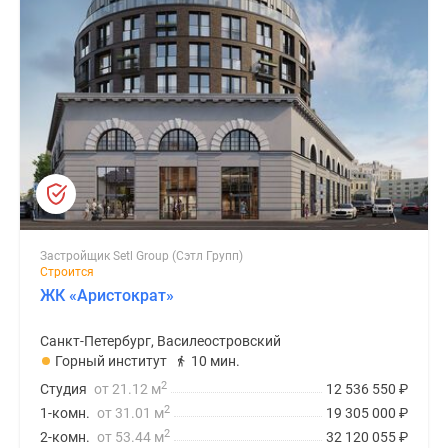
Застройщик Setl Group (Сэтл Групп)
Строится
ЖК «Аристократ»
Санкт-Петербург, Василеостровский
Горный институт
10 мин.
2
Студия
от 21.12 м
12 536 550
₽
2
1-комн.
от 31.01 м
19 305 000
₽
2
2-комн.
от 53.44 м
32 120 055
₽