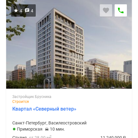
4
4
Застройщик Брусника
Строится
Квартал «Северный ветер»
Санкт-Петербург, Василеостровский
Приморская
10 мин.
2
Студия
от 28.00 м
11 240 000
₽