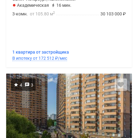
Академическая
16 мин.
2
3-комн.
от 105.80 м
30 103 000
₽
1 квартира от застройщика
В ипотеку от 172 512
₽
/мес
4
3