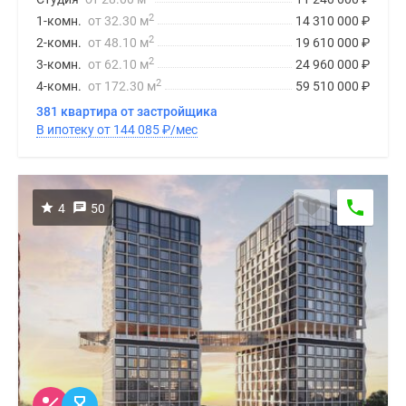
2
1-комн.
от 32.30 м
14 310 000
₽
2
2-комн.
от 48.10 м
19 610 000
₽
2
3-комн.
от 62.10 м
24 960 000
₽
2
4-комн.
от 172.30 м
59 510 000
₽
381 квартира от застройщика
В ипотеку от 144 085
₽
/мес
4
50