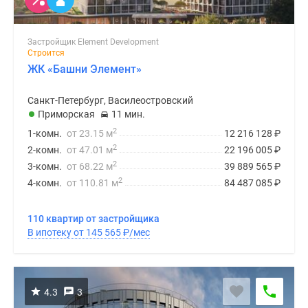
Застройщик Element Development
Строится
ЖК «Башни Элемент»
Санкт-Петербург, Василеостровский
Приморская
11 мин.
2
1-комн.
от 23.15 м
12 216 128
₽
2
2-комн.
от 47.01 м
22 196 005
₽
2
3-комн.
от 68.22 м
39 889 565
₽
2
4-комн.
от 110.81 м
84 487 085
₽
110 квартир от застройщика
В ипотеку от 145 565
₽
/мес
4.3
3