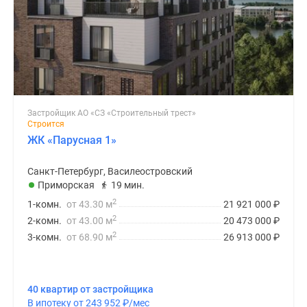
Застройщик АО «СЗ «Строительный трест»
Строится
ЖК «Парусная 1»
Санкт-Петербург, Василеостровский
Приморская
19 мин.
2
1-комн.
от 43.30 м
21 921 000
₽
2
2-комн.
от 43.00 м
20 473 000
₽
2
3-комн.
от 68.90 м
26 913 000
₽
40 квартир от застройщика
В ипотеку от 243 952
₽
/мес