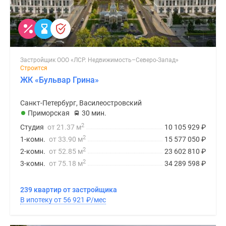
Застройщик ООО «ЛСР. Недвижимость–Северо-Запад»
Строится
ЖК «Бульвар Грина»
Санкт-Петербург, Василеостровский
Приморская
30 мин.
2
Студия
от 21.37 м
10 105 929
₽
2
1-комн.
от 33.90 м
15 577 050
₽
2
2-комн.
от 52.85 м
23 602 810
₽
2
3-комн.
от 75.18 м
34 289 598
₽
239 квартир от застройщика
В ипотеку от 56 921
₽
/мес