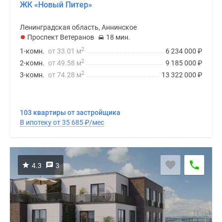
ЖК «Новый Питер»
Ленинградская область, Аннинское
Проспект Ветеранов
18 мин.
2
1-комн.
от 33.01 м
6 234 000
₽
2
2-комн.
от 49.58 м
9 185 000
₽
2
3-комн.
от 74.28 м
13 322 000
₽
103 квартиры от застройщика
В ипотеку от 35 685
₽
/мес
4.3
3